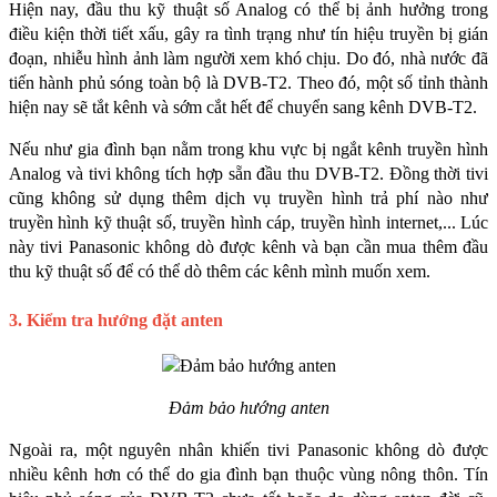
Hiện nay, đầu thu kỹ thuật số Analog có thể bị ảnh hưởng trong 
điều kiện thời tiết xấu, gây ra tình trạng như tín hiệu truyền bị gián 
đoạn, nhiễu hình ảnh làm người xem khó chịu. Do đó, nhà nước đã 
tiến hành phủ sóng toàn bộ là DVB-T2. Theo đó, một số tỉnh thành 
hiện nay sẽ tắt kênh và sớm cắt hết để chuyển sang kênh DVB-T2. 
Nếu như gia đình bạn nằm trong khu vực bị ngắt kênh truyền hình 
Analog và tivi không tích hợp sẵn đầu thu DVB-T2. Đồng thời tivi 
cũng không sử dụng thêm dịch vụ truyền hình trả phí nào như 
truyền hình kỹ thuật số, truyền hình cáp, truyền hình internet,... Lúc 
này tivi Panasonic không dò được kênh và bạn cần mua thêm đầu 
thu kỹ thuật số để có thể dò thêm các kênh mình muốn xem.  
3. Kiểm tra hướng đặt anten
Đảm bảo hướng anten
Ngoài ra, một nguyên nhân khiến tivi Panasonic không dò được 
nhiều kênh hơn có thể do gia đình bạn thuộc vùng nông thôn. Tín 