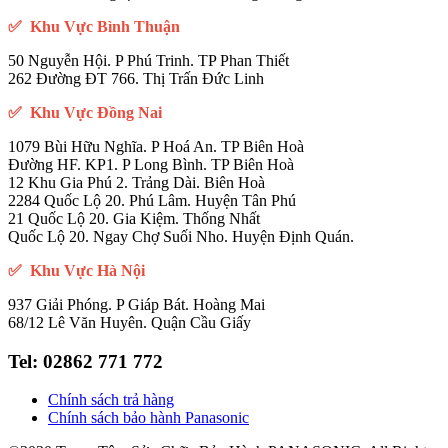
✅ Khu Vực Bình Thuận
50 Nguyễn Hội. P Phú Trinh. TP Phan Thiết
262 Đường ĐT 766. Thị Trấn Đức Linh
✅ Khu Vực Đồng Nai
1079 Bùi Hữu Nghĩa. P Hoá An. TP Biên Hoà
Đường HF. KP1. P Long Bình. TP Biên Hoà
12 Khu Gia Phú 2. Trảng Dài. Biên Hoà
2284 Quốc Lộ 20. Phú Lâm. Huyện Tân Phú
21 Quốc Lộ 20. Gia Kiệm. Thống Nhất
Quốc Lộ 20. Ngay Chợ Suối Nho. Huyện Định Quán.
✅ Khu Vực Hà Nội
937 Giải Phóng. P Giáp Bát. Hoàng Mai
68/12 Lê Văn Huyên. Quận Cầu Giấy
Tel:
02862 771 772
Chính sách trả hàng
Chính sách bảo hành Panasonic