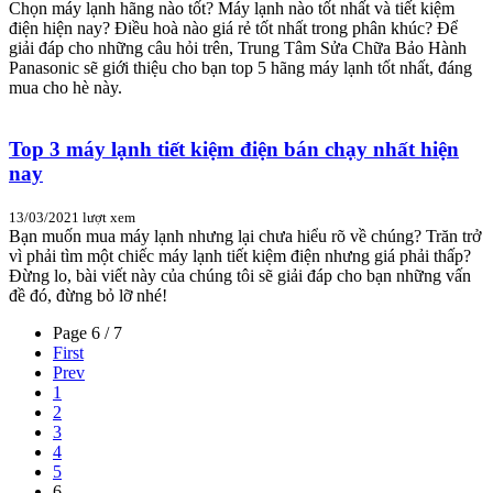
Chọn máy lạnh hãng nào tốt? Máy lạnh nào tốt nhất và tiết kiệm
điện hiện nay? Điều hoà nào giá rẻ tốt nhất trong phân khúc? Để
giải đáp cho những câu hỏi trên, Trung Tâm Sửa Chữa Bảo Hành
Panasonic sẽ giới thiệu cho bạn top 5 hãng máy lạnh tốt nhất, đáng
mua cho hè này.
Top 3 máy lạnh tiết kiệm điện bán chạy nhất hiện
nay
13/03/2021
lượt xem
Bạn muốn mua máy lạnh nhưng lại chưa hiểu rõ về chúng? Trăn trở
vì phải tìm một chiếc máy lạnh tiết kiệm điện nhưng giá phải thấp?
Đừng lo, bài viết này của chúng tôi sẽ giải đáp cho bạn những vấn
đề đó, đừng bỏ lỡ nhé!
Page 6 / 7
First
Prev
1
2
3
4
5
6