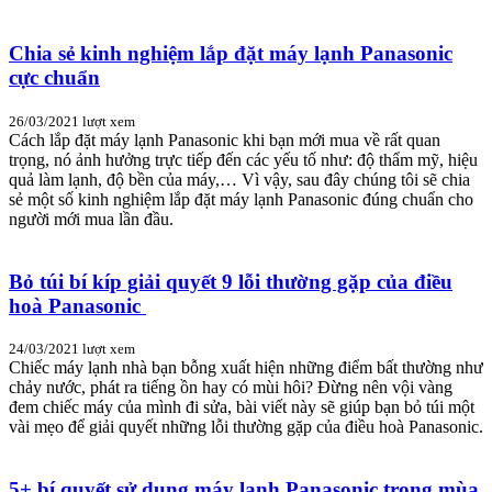
Chia sẻ kinh nghiệm lắp đặt máy lạnh Panasonic
cực chuẩn
26/03/2021
lượt xem
Cách lắp đặt máy lạnh Panasonic khi bạn mới mua về rất quan
trọng, nó ảnh hưởng trực tiếp đến các yếu tố như: độ thẩm mỹ, hiệu
quả làm lạnh, độ bền của máy,… Vì vậy, sau đây chúng tôi sẽ chia
sẻ một số kinh nghiệm lắp đặt máy lạnh Panasonic đúng chuẩn cho
người mới mua lần đầu.
Bỏ túi bí kíp giải quyết 9 lỗi thường gặp của điều
hoà Panasonic
24/03/2021
lượt xem
Chiếc máy lạnh nhà bạn bỗng xuất hiện những điểm bất thường như
chảy nước, phát ra tiếng ồn hay có mùi hôi? Đừng nên vội vàng
đem chiếc máy của mình đi sửa, bài viết này sẽ giúp bạn bỏ túi một
vài mẹo để giải quyết những lỗi thường gặp của điều hoà Panasonic.
5+ bí quyết sử dụng máy lạnh Panasonic trong mùa