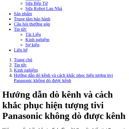
Sửa Bếp Từ
Sửa Robot Lau Nhà
Sản phẩm
Trung tâm bảo hành
Câu hỏi thường gặp
Tin tức
Tài Liệu
Kinh nghiệm
Sự kiện
Liên hệ
Trang chủ
Tin tức
Kinh nghiệm
Hướng dẫn dò kênh và cách khắc phục hiện tượng tivi
Panasonic không dò được kênh
Hướng dẫn dò kênh và cách
khắc phục hiện tượng tivi
Panasonic không dò được kênh