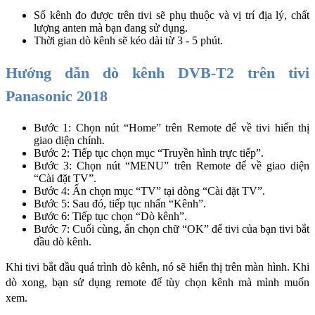
Số kênh đo được trên tivi sẽ phụ thuộc và vị trí địa lý, chất 
lượng anten mà bạn đang sử dụng. 
Thời gian dò kênh sẽ kéo dài từ 3 - 5 phút. 
Hướng dẫn dò kênh DVB-T2 trên tivi 
Panasonic 2018
Bước 1: Chọn nút “Home” trên Remote để về tivi hiển thị 
giao diện chính.
Bước 2: Tiếp tục chọn mục “Truyền hình trực tiếp”. 
Bước 3:
Chọn nút “MENU” trên Remote để về giao diện 
“Cài đặt TV”.
Bước 4: Ấn chọn mục “TV” tại dòng “Cài đặt TV”.
Bước 5: Sau đó, tiếp tục nhấn “Kênh”.
Bước 6: Tiếp tục chọn “Dò kênh”.
Bước 7:
Cuối cùng, ấn chọn chữ “OK” để tivi của bạn tivi bắt 
đầu dò kênh.
Khi tivi bắt đầu quá trình dò kênh, nó sẽ hiển thị trên màn hình. Khi 
dò xong, bạn sử dụng remote để tùy chọn kênh mà mình muốn 
xem. 