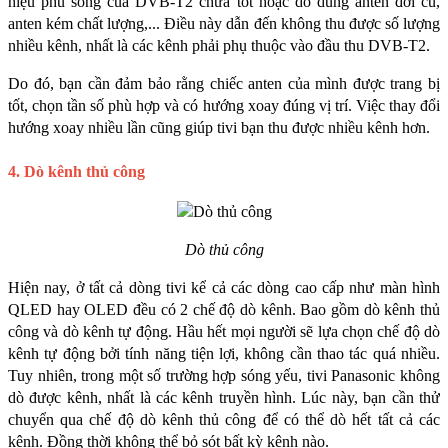
hiệu phủ sóng của DVB-T2 chưa tốt hoặc do dùng anten đời cũ, 
anten kém chất lượng,... Điều này dẫn đến không thu được số lượng 
nhiều kênh, nhất là các kênh phải phụ thuộc vào đầu thu DVB-T2. 
Do đó, bạn cần đảm bảo rằng chiếc anten của mình được trang bị 
tốt, chọn tần số phù hợp và có hướng xoay đúng vị trí. Việc thay đổi 
hướng xoay nhiều lần cũng giúp tivi bạn thu được nhiều kênh hơn. 
4. Dò kênh thủ công
Dò thủ công
Hiện nay, ở tất cả dòng tivi kể cả các dòng cao cấp như màn hình 
QLED hay OLED đều có 2 chế độ dò kênh. Bao gồm dò kênh thủ 
công và dò kênh tự động. Hầu hết mọi người sẽ lựa chọn chế độ dò 
kênh tự động bởi tính năng tiện lợi, không cần thao tác quá nhiều. 
Tuy nhiên, trong một số trường hợp sóng yếu, tivi Panasonic không 
dò được kênh, nhất là các kênh truyền hình. Lúc này, bạn cần thử 
chuyển qua chế độ dò kênh thủ công để có thể dò hết tất cả các 
kênh. Đồng thời không thể bỏ sót bất kỳ kênh nào. 