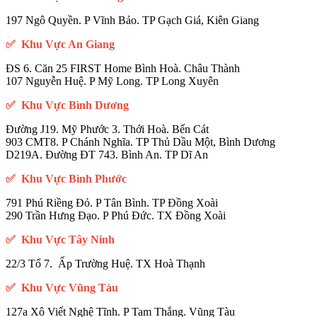
197 Ngô Quyền. P Vĩnh Bảo. TP Gạch Giá, Kiên Giang
✅ Khu Vực An Giang
ĐS 6. Căn 25 FIRST Home Bình Hoà. Châu Thành
107 Nguyễn Huệ. P Mỹ Long. TP Long Xuyên
✅ Khu Vực Bình Dương
Đường J19. Mỹ Phước 3. Thới Hoà. Bến Cát
903 CMT8. P Chánh Nghĩa. TP Thủ Dầu Một, Bình Dương
D219A. Đường ĐT 743. Bình An. TP Dĩ An
✅ Khu Vực Bình Phước
791 Phú Riềng Đỏ. P Tân Bình. TP Đồng Xoài
290 Trần Hưng Đạo. P Phú Đức. TX Đồng Xoài
✅ Khu Vực Tây Ninh
22/3 Tổ 7. Ấp Trường Huệ. TX Hoà Thạnh
✅ Khu Vực Vũng Tàu
127a Xô Viết Nghệ Tĩnh. P Tam Thắng. Vũng Tàu