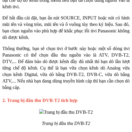
bật chế độ dò kênh trong menu nếu bạn đã chọn đúng nguồn vào là 
kênh tivi. 
Để bắt đầu cài đặt, bạn ấn nút SOURCE, INPUT hoặc nút có hình 
mũi tên và vòng tròn, mũi tên và ô vuông tùy theo ký hiệu. Sau đó, 
bạn chọn nguồn vào phù hợp để khắc phục lỗi tivi Panasonic không 
dò được kênh.
Thông thường, bạn sẽ chọn tivi ở bước này hoặc một số dòng tivi 
Panasonic có thể chọn đầu thu nguồn vào là ATV, DVB-T2, 
DTV,... Để đảm bảo dò được kênh đầy đủ nhất thì bạn dò lần lượt 
từng chế độ kênh. Cụ thể là bạn vừa chọn kênh dò Analog vừa 
chọn kênh Digital, vừa dò bằng DVB-T2, DVB-C, vừa dò bằng 
ATV,... Nếu nhà bạn đang dùng truyền hình cáp thì bạn cần chọn dò 
bằng cáp. 
2. Trang bị đầu thu DVB-T2 tích hợp
Trang bị đầu thu DVB-T2