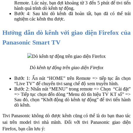
Remote. Lúc này, bạn đợi khoảng từ 3 đến 5 phút để tivi tiến 
hành quá trình dò kênh tự động.
Bước 4: Sau khi dò kênh đã hoàn tất, bạn đã có thể trải 
nghiệm các kênh thu được.
Hướng dẫn dò kênh với giao diện Firefox của 
Panasonic Smart TV
Dò kênh tự động trên giao diện Firefox
Bước 1: Ấn nút “HOME” trên Remote => tiếp tục ấn chọn 
“Live TV” để chuyển tivi sang chế độ xem truyền hình. 
Bước 2: Nhấn nút “MENU” trong remote => Chọn  “Cài đặt” 
=> Tiếp tục chọn đến dòng “Menu dò tín hiệu TV KT số” => 
Sau đó, chọn “Khởi động dò kênh tự động” để tivi tiến hành 
dò kênh. 
Tivi Panasonic không dò được kênh cũng có thể là do bạn thao tác 
sai trên model tivi nhà mình. Đối với tivi Panasonic giao diện 
Firefox, bạn cần lưu ý: