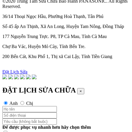
©2020 Trung Tâm Sửa Chữa Bảo Hành PANASONIC. All Rights
Reserved.
36/14 Thoại Ngọc Hầu, Phường Hoà Thạnh, Tân Phú
Số 45 ấp An Thịnh, Xã An Long, Huyện Tam Nông, Đồng Tháp
177 Nguyễn Trung Trực. P8, TP Cà Mau, Tỉnh Cà Mau
Chợ Ba Vác, Huyện Mỏ Cày, Tỉnh Bến Tre.
200 Bến Cát, Khu Phố 1, Thị xã Cai Lậy, Tỉnh Tiền Giang
Đặt Lịch Sửa
ĐẶT LỊCH SỬA CHỮA
×
Anh
Chị
Để được phục vụ nhanh hơn hãy chọn thêm