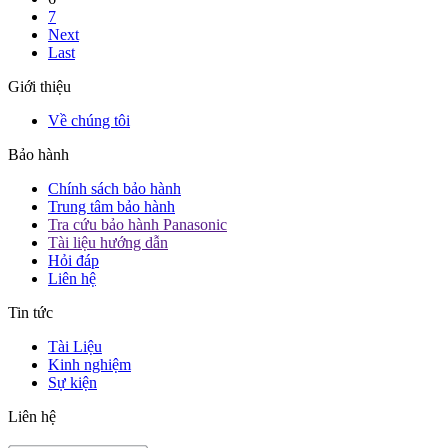
7
Next
Last
Giới thiệu
Về chúng tôi
Bảo hành
Chính sách bảo hành
Trung tâm bảo hành
Tra cứu bảo hành Panasonic
Tài liệu hướng dẫn
Hỏi đáp
Liên hệ
Tin tức
Tài Liệu
Kinh nghiệm
Sự kiện
Liên hệ