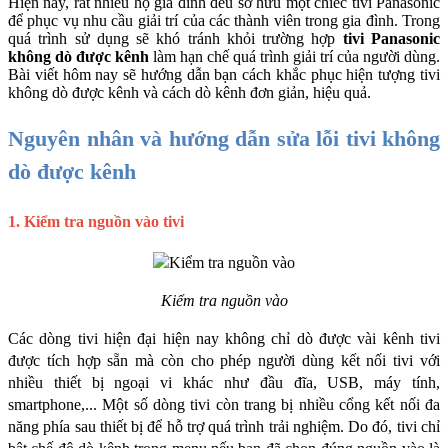
Hiện nay, rất nhiều hộ gia đình đều sở hữu một chiếc tivi Panasonic 
để phục vụ nhu cầu giải trí của các thành viên trong gia đình. Trong 
quá trình sử dụng sẽ khó tránh khỏi trường hợp 
tivi Panasonic 
không dò được kênh
 làm hạn chế quá trình giải trí của người dùng. 
Bài viết hôm nay sẽ hướng dẫn bạn cách khắc phục hiện tượng tivi 
không dò được kênh và cách dò kênh đơn giản, hiệu quả. 
Nguyên nhân và hướng dẫn sửa lỗi tivi không 
dò được kênh
1. Kiểm tra nguồn vào tivi
Kiểm tra nguồn vào
Các dòng tivi hiện đại hiện nay không chỉ dò được vài kênh tivi 
được tích hợp sẵn mà còn cho phép người dùng kết nối tivi với 
nhiều thiết bị ngoại vi khác như đầu đĩa, USB, máy tính, 
smartphone,... Một số dòng tivi còn trang bị nhiều cổng kết nối đa 
năng phía sau thiết bị để hỗ trợ quá trình trải nghiệm. Do đó, tivi chỉ 