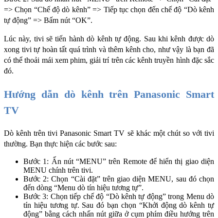
=> Chọn “Chế độ dò kênh” => Tiếp tục chọn đến chế độ “Dò kênh 
tự động” => Bấm nút “OK”.
Lúc này, tivi sẽ tiến hành dò kênh tự động. Sau khi kênh được dò 
xong tivi tự hoàn tất quá trình và thêm kênh cho, như vậy là bạn đã 
có thể thoải mái xem phim, giải trí trên các kênh truyền hình đặc sắc 
đó.
Hướng dẫn dò kênh trên Panasonic Smart 
TV
Dò kênh trên tivi Panasonic Smart TV sẽ khác một chút so với tivi 
thường. Bạn thực hiện các bước sau:
Bước 1:
Ấn nút “MENU” trên Remote để hiển thị giao diện 
MENU chính trên tivi.
Bước 2: Chọn “Cài đặt” trên giao diện MENU, sau đó chọn 
đến dòng “Menu dò tín hiệu tương tự”.
Bước 3: Chọn tiếp chế độ “Dò kênh tự động” trong Menu dò 
tín hiệu tương tự. Sau đó bạn chọn “Khởi động dò kênh tự 
động” bằng cách nhấn nút giữa ở cụm phím điều hướng trên 