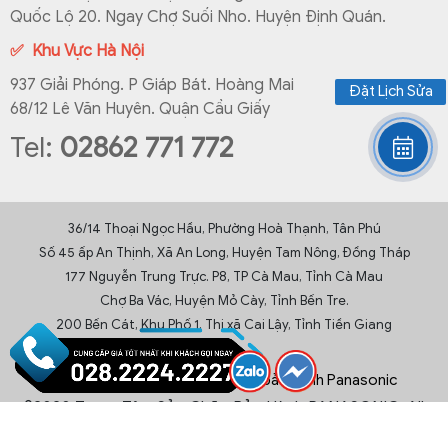
Quốc Lộ 20. Ngay Chợ Suối Nho. Huyện Định Quán.
✅ Khu Vực Hà Nội
937 Giải Phóng. P Giáp Bát. Hoàng Mai
Đặt Lịch Sửa
68/12 Lê Văn Huyên. Quận Cầu Giấy
Tel:
02862 771 772
36/14 Thoại Ngọc Hầu, Phường Hoà Thạnh, Tân Phú
Số 45 ấp An Thịnh, Xã An Long, Huyện Tam Nông, Đồng Tháp
177 Nguyễn Trung Trực. P8, TP Cà Mau, Tỉnh Cà Mau
Chợ Ba Vác, Huyện Mỏ Cày, Tỉnh Bến Tre.
200 Bến Cát, Khu Phố 1, Thị xã Cai Lậy, Tỉnh Tiền Giang
Chính sách trả hàng
Chính sách bảo hành Panasonic
©2020 Trung Tâm Sửa Chữa Bảo Hành PANASONIC. All
Rights Reserved.