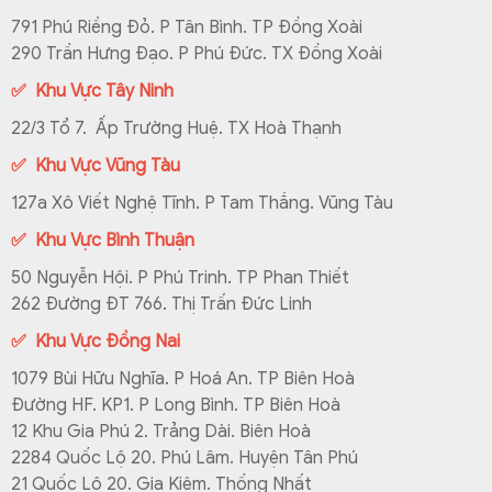
791 Phú Riềng Đỏ. P Tân Bình. TP Đồng Xoài
290 Trần Hưng Đạo. P Phú Đức. TX Đồng Xoài
✅ Khu Vực Tây Ninh
22/3 Tổ 7. Ấp Trường Huệ. TX Hoà Thạnh
✅ Khu Vực Vũng Tàu
127a Xô Viết Nghệ Tĩnh. P Tam Thắng. Vũng Tàu
✅ Khu Vực Bình Thuận
50 Nguyễn Hội. P Phú Trinh. TP Phan Thiết
262 Đường ĐT 766. Thị Trấn Đức Linh
✅ Khu Vực Đồng Nai
1079 Bùi Hữu Nghĩa. P Hoá An. TP Biên Hoà
Đường HF. KP1. P Long Bình. TP Biên Hoà
12 Khu Gia Phú 2. Trảng Dài. Biên Hoà
2284 Quốc Lộ 20. Phú Lâm. Huyện Tân Phú
21 Quốc Lộ 20. Gia Kiệm. Thống Nhất