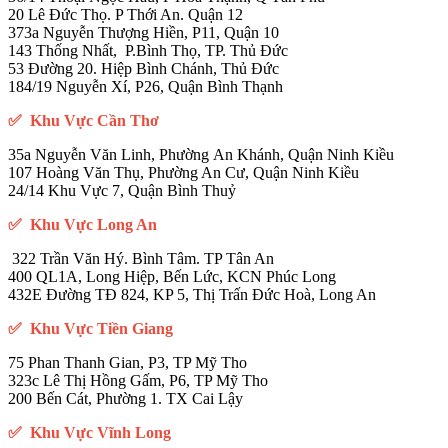
20 Lê Đức Thọ. P Thới An. Quận 12
373a Nguyễn Thượng Hiền, P11, Quận 10
143 Thống Nhất, P.Bình Thọ, TP. Thủ Đức
53 Đường 20. Hiệp Bình Chánh, Thủ Đức
184/19 Nguyễn Xí, P26, Quận Bình Thạnh
✅ Khu Vực Cần Thơ
35a Nguyễn Văn Linh, Phường An Khánh, Quận Ninh Kiều
107 Hoàng Văn Thụ, Phường An Cư, Quận Ninh Kiều
24/14 Khu Vực 7, Quận Bình Thuỷ
✅ Khu Vực Long An
322 Trần Văn Hý. Bình Tâm. TP Tân An
400 QL1A, Long Hiệp, Bến Lức, KCN Phúc Long
432E Đường TĐ 824, KP 5, Thị Trấn Đức Hoà, Long An
✅ Khu Vực Tiền Giang
75 Phan Thanh Gian, P3, TP Mỹ Tho
323c Lê Thị Hồng Gấm, P6, TP Mỹ Tho
200 Bến Cát, Phường 1. TX Cai Lậy
✅ Khu Vực Vĩnh Long