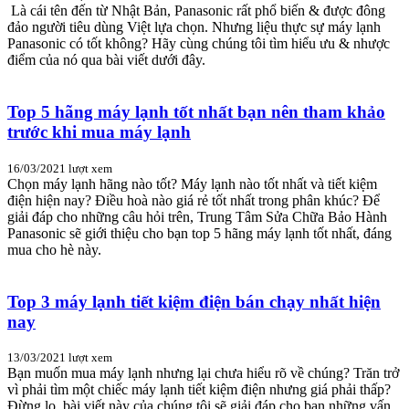
Là cái tên đến từ Nhật Bản, Panasonic rất phổ biến & được đông
đảo người tiêu dùng Việt lựa chọn. Nhưng liệu thực sự máy lạnh
Panasonic có tốt không? Hãy cùng chúng tôi tìm hiểu ưu & nhược
điểm của nó qua bài viết dưới đây.
Top 5 hãng máy lạnh tốt nhất bạn nên tham khảo
trước khi mua máy lạnh
16/03/2021
lượt xem
Chọn máy lạnh hãng nào tốt? Máy lạnh nào tốt nhất và tiết kiệm
điện hiện nay? Điều hoà nào giá rẻ tốt nhất trong phân khúc? Để
giải đáp cho những câu hỏi trên, Trung Tâm Sửa Chữa Bảo Hành
Panasonic sẽ giới thiệu cho bạn top 5 hãng máy lạnh tốt nhất, đáng
mua cho hè này.
Top 3 máy lạnh tiết kiệm điện bán chạy nhất hiện
nay
13/03/2021
lượt xem
Bạn muốn mua máy lạnh nhưng lại chưa hiểu rõ về chúng? Trăn trở
vì phải tìm một chiếc máy lạnh tiết kiệm điện nhưng giá phải thấp?
Đừng lo, bài viết này của chúng tôi sẽ giải đáp cho bạn những vấn