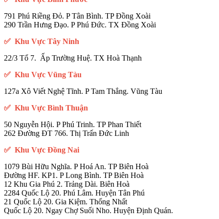
791 Phú Riềng Đỏ. P Tân Bình. TP Đồng Xoài
290 Trần Hưng Đạo. P Phú Đức. TX Đồng Xoài
✅ Khu Vực Tây Ninh
22/3 Tổ 7. Ấp Trường Huệ. TX Hoà Thạnh
✅ Khu Vực Vũng Tàu
127a Xô Viết Nghệ Tĩnh. P Tam Thắng. Vũng Tàu
✅ Khu Vực Bình Thuận
50 Nguyễn Hội. P Phú Trinh. TP Phan Thiết
262 Đường ĐT 766. Thị Trấn Đức Linh
✅ Khu Vực Đồng Nai
1079 Bùi Hữu Nghĩa. P Hoá An. TP Biên Hoà
Đường HF. KP1. P Long Bình. TP Biên Hoà
12 Khu Gia Phú 2. Trảng Dài. Biên Hoà
2284 Quốc Lộ 20. Phú Lâm. Huyện Tân Phú
21 Quốc Lộ 20. Gia Kiệm. Thống Nhất
Quốc Lộ 20. Ngay Chợ Suối Nho. Huyện Định Quán.