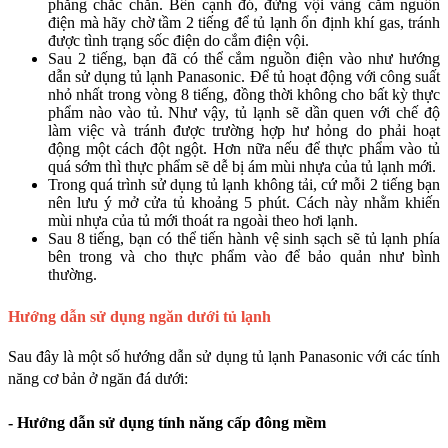
phẳng chắc chắn. Bên cạnh đó, đừng vội vàng cắm nguồn 
điện mà hãy chờ tầm 2 tiếng để tủ lạnh ổn định khí gas, tránh 
được tình trạng sốc điện do cắm điện vội. 
Sau 2 tiếng, bạn đã có thể cắm nguồn điện vào như hướng 
dẫn sử dụng tủ lạnh Panasonic. Để tủ hoạt động với công suất 
nhỏ nhất trong vòng 8 tiếng, đồng thời không cho bất kỳ thực 
phẩm nào vào tủ. Như vậy, tủ lạnh sẽ dần quen với chế độ 
làm việc và tránh được trường hợp hư hỏng do phải hoạt 
động một cách đột ngột. Hơn nữa nếu để thực phẩm vào tủ 
quá sớm thì thực phẩm sẽ dễ bị ám mùi nhựa của tủ lạnh mới. 
Trong quá trình sử dụng tủ lạnh không tải, cứ mỗi 2 tiếng bạn 
nên lưu ý mở cửa tủ khoảng 5 phút. Cách này nhằm khiến 
mùi nhựa của tủ mới thoát ra ngoài theo hơi lạnh.
Sau 8 tiếng, bạn có thể tiến hành vệ sinh sạch sẽ tủ lạnh phía 
bên trong và cho thực phẩm vào để bảo quản như bình 
thường.
Hướng dẫn sử dụng ngăn dưới tủ lạnh
Sau đây là một số hướng dẫn sử dụng tủ lạnh Panasonic với các tính 
năng cơ bản ở ngăn đá dưới:
- Hướng dẫn sử dụng tính năng cấp đông mềm 