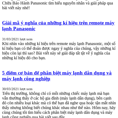
Chữa Bảo Hành Panasonic tìm hiểu nguyên nhân và giải pháp qua
bài viết này nhé!
Giải mã ý nghĩa của những kí hiệu trên remote máy
lạnh Panasonic
31/03/2021
lượt xem
Khi nhìn vào những kí hiệu trên remote máy lạnh Panasonic, một số
kí hiệu bạn có thể đoán được ngay ý nghĩa của chúng, vậy những kí
hiệu còn lại thì sao? Bài viết này sẽ giải đáp tất tật về ý nghĩa của
những kí hiệu đó cho bạn.
5 điểm cơ bản để phân biệt máy lạnh dân dụng và
máy lạnh công nghiệp
30/03/2021
lượt xem
Trên thị trường, không chỉ có mỗi những chiếc máy lạnh mà bạn
vẫn thường thấy ở các hộ gia đình (máy lạnh dân dụng), bên cạnh
đó còn nhiều loại khác mà có thể bạn đã nghe qua hoặc tận mắt nhìn
thấy nhưng không biết chúng khác nhau như thế nào. Hôm nay, hãy
cùng chúng tôi tìm hiểu cách phân biệt máy lạnh dân dụng và máy
lạnh công nghiệp qua bài viết sau đây.