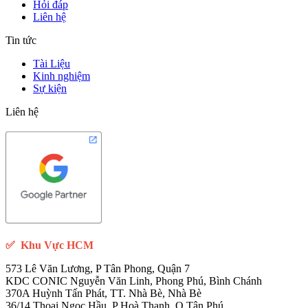
Hỏi đáp
Liên hệ
Tin tức
Tài Liệu
Kinh nghiệm
Sự kiện
Liên hệ
✅
Khu Vực HCM
573 Lê Văn Lương, P Tân Phong, Quận 7
KDC CONIC Nguyễn Văn Linh, Phong Phú, Bình Chánh
370A Huỳnh Tấn Phát, TT. Nhà Bè, Nhà Bè
36/14 Thoại Ngọc Hầu, P Hoà Thạnh, Q Tân Phú