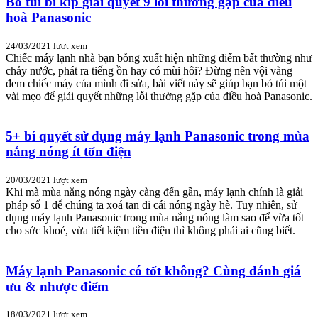
Bỏ túi bí kíp giải quyết 9 lỗi thường gặp của điều
hoà Panasonic
24/03/2021
lượt xem
Chiếc máy lạnh nhà bạn bỗng xuất hiện những điểm bất thường như
chảy nước, phát ra tiếng ồn hay có mùi hôi? Đừng nên vội vàng
đem chiếc máy của mình đi sửa, bài viết này sẽ giúp bạn bỏ túi một
vài mẹo để giải quyết những lỗi thường gặp của điều hoà Panasonic.
5+ bí quyết sử dụng máy lạnh Panasonic trong mùa
nắng nóng ít tốn điện
20/03/2021
lượt xem
Khi mà mùa nắng nóng ngày càng đến gần, máy lạnh chính là giải
pháp số 1 để chúng ta xoá tan đi cái nóng ngày hè. Tuy nhiên, sử
dụng máy lạnh Panasonic trong mùa nắng nóng làm sao để vừa tốt
cho sức khoẻ, vừa tiết kiệm tiền điện thì không phải ai cũng biết.
Máy lạnh Panasonic có tốt không? Cùng đánh giá
ưu & nhược điểm
18/03/2021
lượt xem