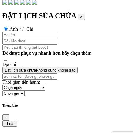
ĐẶT LỊCH SỬA CHỮA
×
Anh
Chị
Để được phục vụ nhanh hơn hãy chọn thêm
Địa chỉ
Đặt lịch sửa chữa
Không dùng không sao
Thời gian tiến hành:
Thông báo
×
Thoát