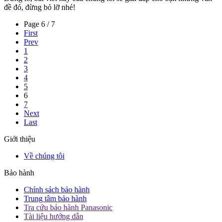
đề đó, đừng bỏ lỡ nhé!
Page 6 / 7
First
Prev
1
2
3
4
5
6
7
Next
Last
Giới thiệu
Về chúng tôi
Bảo hành
Chính sách bảo hành
Trung tâm bảo hành
Tra cứu bảo hành Panasonic
Tài liệu hướng dẫn