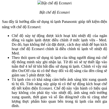
Bật chế độ Econavi
Sau đây là hướng dẫn sử dụng tủ lạnh Panasonic giúp tiết kiệm điện 
năng với chế độ Econavi:
Chế độ này tự động được kích hoạt khi nhiệt độ của ngăn 
đông và ngăn lạnh được điều chỉnh ở mức lạnh vừa - Med. 
Do đó, bạn không thể cài đặt được, cách duy nhất để bạn kích 
hoạt chế độ Econavi chính là điều chỉnh tủ lạnh về nhiệt độ 
Med. 
Theo thói quen sử dụng tủ lạnh của từng người dùng mà chế 
độ thông minh này ghi nhận lại. Từ đó nó sẽ tự thiết lập vào 
tuần thứ 4 kể từ khi bắt đầu sử dụng tủ lạnh. Chính vì vậy mà 
đèn On/Off của tủ có thể thay đổi và độ sáng của đèn cũng sẽ 
giảm sau 5 phút được bật. 
Tủ lạnh còn có khả năng cảm biến ánh sáng khi xung quanh 
tủ bị tối. Tính năng này giúp tủ có thể tự động kích hoạt chế 
độ tiết kiệm điện Econavi. Chế độ này vận hành có hiệu quả 
hay không còn phải tùy vào nhiệt độ, ánh sáng môi trường 
xung quanh, thời gian và số lần đóng/mở cửa tủ cũng như 
lượng thực phẩm bảo quan bên trong tủ lạnh của mỗi gia 
đình. 