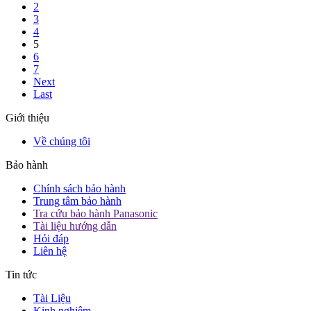
2
3
4
5
6
7
Next
Last
Giới thiệu
Về chúng tôi
Bảo hành
Chính sách bảo hành
Trung tâm bảo hành
Tra cứu bảo hành Panasonic
Tài liệu hướng dẫn
Hỏi đáp
Liên hệ
Tin tức
Tài Liệu
Kinh nghiệm