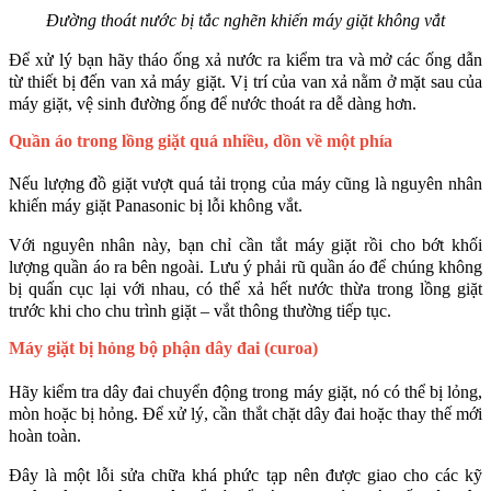
Đường thoát nước bị tắc nghẽn khiến máy giặt không vắt
Để xử lý bạn hãy tháo ống xả nước ra kiểm tra và mở các ống dẫn 
từ thiết bị đến van xả máy giặt. Vị trí của van xả nằm ở mặt sau của 
máy giặt, vệ sinh đường ống để nước thoát ra dễ dàng hơn.
Quần áo trong lồng giặt quá nhiều, dồn về một phía
Nếu lượng đồ giặt vượt quá tải trọng của máy cũng là nguyên nhân 
khiến máy giặt Panasonic bị lỗi không vắt. 
Với nguyên nhân này, bạn chỉ cần tắt máy giặt rồi cho bớt khối 
lượng quần áo ra bên ngoài. Lưu ý phải rũ quần áo để chúng không 
bị quấn cục lại với nhau, có thể xả hết nước thừa trong lồng giặt 
trước khi cho chu trình giặt – vắt thông thường tiếp tục.
Máy giặt bị hỏng bộ phận dây đai (curoa)
Hãy kiểm tra dây đai chuyển động trong máy giặt, nó có thể bị lỏng, 
mòn hoặc bị hỏng. Để xử lý, cần thắt chặt dây đai hoặc thay thế mới 
hoàn toàn. 
Đây là một lỗi sửa chữa khá phức tạp nên được giao cho các kỹ 