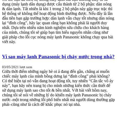
dụng (máy lạnh dân dụng) được cấu thành từ 2 bộ phận: dàn nóng
& dàn lạnh. Tất nhiên là khi 1 trong 2 bộ phận này gặp trục trặc thì
hệ thống sẽ không thể hoạt động bình thường được. Nếu đây là lần
đầu tiên bạn gặp trường hợp: dàn lạnh vẫn chạy tốt nhưng dàn nóng
lại “đình công”, hãy lạc quan rằng bạn không phải là người duy
nhất. Dựa trên nhiều năm kinh nghiệm sửa chữa cho khách hàng
của mình, chúng tôi sẽ giúp bạn tìm hiểu nguyên nhân cũng như
giải pháp cho lỗi cục nóng máy lạnh Panasonic không chạy qua bài
viết này.
Vì sao máy lạnh Panasonic bị chảy nước trong nhà?
03/05/2021
lượt xem
Giữa thời điểm những ngày hè oi ả đang đến gần, chẳng ai muốn
chiếc máy lạnh của mình bỗng dưng lại “đình công” phải không?
Có thể hiện tại nó vẫn đang hoạt động tốt, tuy nhiên “Cẩn tắc vô áy
náy”, bạn hãy nên trang bị cho mình những kiến thức cần thiết để
sử dụng máy lạnh sao cho tốt & bền nhất. Với bài viết hôm nay,
chúng tôi sẽ nói về những lý do khiến máy lạnh Panasonic bị chảy
nước–một trong những lỗi phổ biến nhất mà người dùng thường gặp
phải–cũng như là cách để khắc phục nó tại nhà.