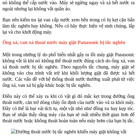
nó không thể cấp nước vào. Máy sẽ ngừng ngay và xả hết nước ra 
ngoài nhưng lại không vắt quần áo. 
Bạn nên kiểm tra lại van cấp nước xem bên trong có bị kẹt cặn bẩn 
làm tắc nghẽn hay không. Nếu có hãy thực hiện vệ sinh chúng, lắp 
lại và cho khởi động máy.
Ống xả, van xả thoát nước máy giặt Panasonic bị tắc nghẽn
Một trong những lý do phổ biến nhất gây ra lỗi máy giặt Panasonic 
không vắt là khi nó không thể thoát nước đúng cách do ống xả, van 
xả thoát nước bị tắc nghẽn. Theo nguyên tắc chung, máy giặt sẽ 
không vào chu trình vắt trừ khi khối lượng giặt đã được xả hết 
nước. Các vấn đề với hệ thống thoát nước thường xuất phát từ việc 
ống xả, van xả bị gấp khúc hoặc bị tắc nghẽn.
Điều này có thể xảy ra khi có vật gì đó mắc kẹt trong đường ống 
thoát nước, cản trở dòng chảy ổn định của nước vào và ra khỏi máy. 
Đây có thể là bụi vải tích tụ, một vật nhỏ như đồng xu hay kẹp tóc. 
Bạn sẽ nhận thấy rằng máy của bạn sẽ mất nhiều thời gian hơn để 
thoát nước hoặc không thoát hoàn toàn nếu máy bơm của bạn bị tắc.