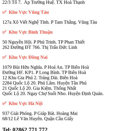
22/3 Tổ 7. Ấp Trường Huệ. TX Hoà Thạnh
✅ Khu Vực Vũng Tàu
127a Xô Viết Nghệ Tĩnh. P Tam Thắng. Vũng Tàu
✅ Khu Vực Bình Thuận
50 Nguyễn Hội. P Phú Trinh. TP Phan Thiết
262 Đường ĐT 766. Thị Trấn Đức Linh
✅ Khu Vực Đồng Nai
1079 Bùi Hữu Nghĩa. P Hoá An. TP Biên Hoà
Đường HF. KP1. P Long Bình. TP Biên Hoà
12 Khu Gia Phú 2. Trảng Dài. Biên Hoà
2284 Quốc Lộ 20. Phú Lâm. Huyện Tân Phú
21 Quốc Lộ 20. Gia Kiệm. Thống Nhất
Quốc Lộ 20. Ngay Chợ Suối Nho. Huyện Định Quán.
✅ Khu Vực Hà Nội
937 Giải Phóng. P Giáp Bát. Hoàng Mai
68/12 Lê Văn Huyên. Quận Cầu Giấy
Tel:
02862 771 772