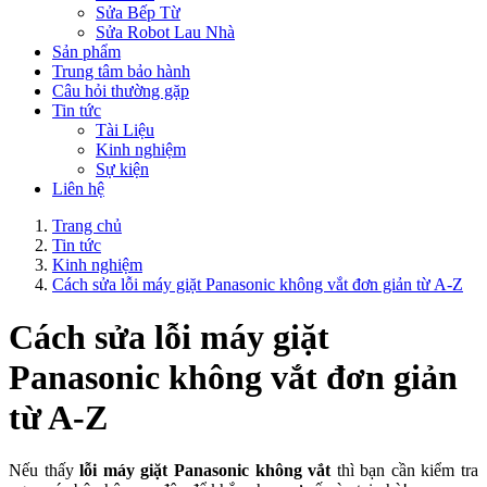
Sửa Bếp Từ
Sửa Robot Lau Nhà
Sản phẩm
Trung tâm bảo hành
Câu hỏi thường gặp
Tin tức
Tài Liệu
Kinh nghiệm
Sự kiện
Liên hệ
Trang chủ
Tin tức
Kinh nghiệm
Cách sửa lỗi máy giặt Panasonic không vắt đơn giản từ A-Z
Cách sửa lỗi máy giặt
Panasonic không vắt đơn giản
từ A-Z
Nếu thấy 
lỗi máy giặt Panasonic không vắt
 thì bạn cần kiểm tra 