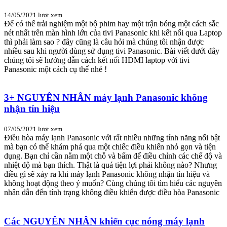
14/05/2021
lượt xem
Để có thể trải nghiệm một bộ phim hay một trận bóng một cách sắc
nét nhất trên màn hình lớn của tivi Panasonic khi kết nối qua Laptop
thì phải làm sao ? đây cũng là câu hỏi mà chúng tôi nhận được
nhiều sau khi người dùng sử dụng tivi Panasonic. Bài viết dưới đây
chúng tôi sẽ hướng dẫn cách kết nối HDMI laptop với tivi
Panasonic một cách cụ thể nhé !
3+ NGUYÊN NHÂN máy lạnh Panasonic không
nhận tín hiệu
07/05/2021
lượt xem
Điều hòa máy lạnh Panasonic với rất nhiều những tính năng nổi bật
mà bạn có thể khám phá qua một chiếc điều khiển nhỏ gọn và tiện
dụng. Bạn chỉ cần nằm một chỗ và bấm để điều chỉnh các chế độ và
nhiệt độ mà bạn thích. Thật là quá tiện lợi phải không nào? Nhưng
điều gì sẽ xảy ra khi máy lạnh Panasonic không nhận tín hiệu và
không hoạt động theo ý muốn? Cùng chúng tôi tìm hiểu các nguyên
nhân dẫn đến tính trạng không điều khiển được điều hòa Panasonic
Các NGUYÊN NHÂN khiến cục nóng máy lạnh