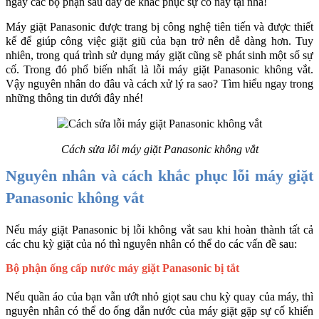
ngay các bộ phận sau đây để khắc phục sự cố này tại nhà!
Máy giặt Panasonic được trang bị công nghệ tiên tiến và được thiết 
kế để giúp công việc giặt giũ của bạn trở nên dễ dàng hơn. Tuy 
nhiên, trong quá trình sử dụng máy giặt cũng sẽ phát sinh một số sự 
cố. Trong đó phổ biến nhất là lỗi máy giặt Panasonic không vắt. 
Vậy nguyên nhân do đâu và cách xử lý ra sao? Tìm hiểu ngay trong 
những thông tin dưới đây nhé!
Cách sửa lỗi máy giặt Panasonic không vắt
Nguyên nhân và cách khắc phục lỗi máy giặt 
Panasonic không vắt
Nếu máy giặt Panasonic bị lỗi không vắt sau khi hoàn thành tất cả 
các chu kỳ giặt của nó thì nguyên nhân có thể do các vấn đề sau:
Bộ phận ống cấp nước máy giặt Panasonic bị tắt
Nếu quần áo của bạn vẫn ướt nhỏ giọt sau chu kỳ quay của máy, thì 
nguyên nhân có thể do ống dẫn nước của máy giặt gặp sự cố khiến 