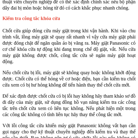
thuật viên chuyên nghiệp để có thể xác định chính xác nếu bộ phận 
dây đai bị mòn hoặc hỏng từ đó có cách khắc phục nhanh chóng.
Kiểm tra công tắc khóa cửa 
Chốt cửa giúp đóng cửa máy giặt trong khi vận hành. Khi vào chu 
trình vắt, lồng máy giặt sẽ quay rất nhanh vì vậy cửa máy giặt phải 
được đóng chặt để ngăn quần áo bị văng ra. Máy giặt Panasonic có 
cơ chế khóa cửa tự động khi đang trong chế độ giặt, vắt. Nếu cửa 
máy giặt không được chốt, công tắc cửa sẽ ngăn máy giặt hoạt 
động. 
Nếu chốt cửa bị lỗi, máy giặt sẽ không quay hoặc không khởi động 
được. Chốt cửa có thể hỏng về cơ hoặc điện, bạn cần kiểm tra chốt 
cửa xem có bị hư hỏng không để tiến hành thay thế chốt cửa mới. 
Để xác định được chốt cửa có bị lỗi hay không hãy tham khảo sơ đồ 
đi dây của máy giặt, sử dụng đồng hồ vạn năng kiểm tra các công 
tắc trên chốt cửa xem có liên tục không. Nếu phát hiện một trong 
các công tắc không có tính liên tục hãy thay thế công tắc mới.
Với lỗi công tắc cửa khiến máy giặt Panasonic không vắt bạn cần 
gọi ngay cho thợ kỹ thuật chuyên nghiệp đến kiểm tra và thay thế 
nếu cần thiết. Bạn không nên tự ý sửa chữa lỗi này nếu không có 