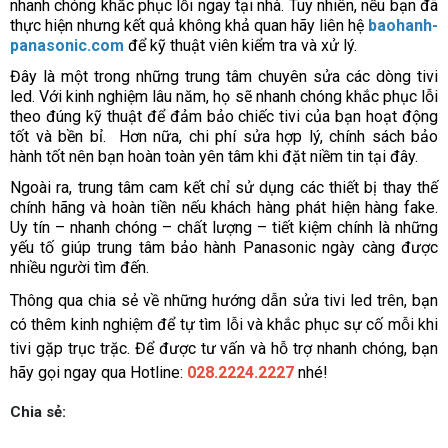
nhanh chóng khắc phục lỗi ngay tại nhà. Tuy nhiên, nếu bạn đã 
thực hiện nhưng kết quả không khả quan hãy liên hệ 
baohanh-
panasonic.com
 để kỹ thuật viên kiểm tra và xử lý. 
Đây là một trong những trung tâm chuyên sửa các dòng tivi 
led. Với kinh nghiệm lâu năm, họ sẽ nhanh chóng khắc phục lỗi 
theo đúng kỹ thuật để đảm bảo chiếc tivi của bạn hoạt động 
tốt và bền bỉ.  Hơn nữa, chi phí sửa hợp lý, chính sách bảo 
hành tốt nên bạn hoàn toàn yên tâm khi đặt niềm tin tại đây.
Ngoài ra, trung tâm cam kết chỉ sử dụng các thiết bị thay thế 
chính hãng và hoàn tiền nếu khách hàng phát hiện hàng fake. 
Uy tín – nhanh chóng – chất lượng – tiết kiệm chính là những 
yếu tố giúp trung tâm bảo hành Panasonic ngày càng được 
nhiều người tìm đến.
Thông qua chia sẻ về những hướng dẫn sửa tivi led trên, bạn 
có thêm kinh nghiệm để tự tìm lỗi và khắc phục sự cố mỗi khi 
tivi gặp trục trặc. Để được tư vấn và hỗ trợ nhanh chóng, bạn 
hãy gọi ngay qua Hotline: 
028.2224.2227
 nhé!
Chia sẻ: