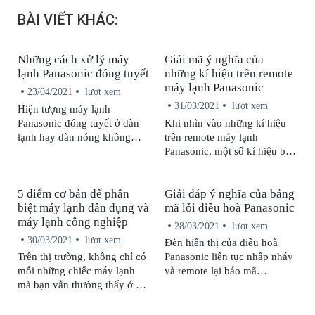
BÀI VIẾT KHÁC:
Những cách xử lý máy
Giải mã ý nghĩa của
lạnh Panasonic đóng tuyết
những kí hiệu trên remote
máy lạnh Panasonic
23/04/2021
lượt xem
31/03/2021
lượt xem
Hiện tượng máy lạnh
Panasonic đóng tuyết ở dàn
Khi nhìn vào những kí hiệu
lạnh hay dàn nóng không
trên remote máy lạnh
phải hiếm gặp. Tuy nhiên,
Panasonic, một số kí hiệu bạn
nếu đây là lần đầu bạn gặp
có thể đoán được ngay ý
trường hợp này thì sẽ có
nghĩa của chúng, vậy những
5 điểm cơ bản để phân
Giải đáp ý nghĩa của bảng
không ít bối rối. Hãy cùng
kí hiệu còn lại thì sao? Bài
biệt máy lạnh dân dụng và
mã lỗi điều hoà Panasonic
Trung Tâm Sửa Chữa Bảo
viết này sẽ giải đáp tất tật về
máy lạnh công nghiệp
Hành Panasonic tìm hiểu
ý nghĩa của những kí hiệu đó
28/03/2021
lượt xem
nguyên nhân và giải pháp
cho bạn.
30/03/2021
lượt xem
Đèn hiển thị của điều hoà
qua bài viết này nhé!
Trên thị trường, không chỉ có
Panasonic liên tục nhấp nháy
mỗi những chiếc máy lạnh
và remote lại báo mã
mà bạn vẫn thường thấy ở các
lỗi khiến bạn bối rối? Đừng lo
hộ gia đình (máy lạnh dân
lắng, Trung Tâm Sửa Chữa
dụng), bên cạnh đó còn nhiều
Bảo Hành Panasonic sẽ giải