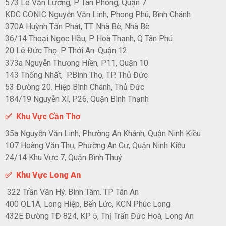
573 Lê Văn Lương, P Tân Phong, Quận 7
KDC CONIC Nguyễn Văn Linh, Phong Phú, Bình Chánh
370A Huỳnh Tấn Phát, TT. Nhà Bè, Nhà Bè
36/14 Thoại Ngọc Hầu, P Hoà Thạnh, Q Tân Phú
20 Lê Đức Thọ. P Thới An. Quận 12
373a Nguyễn Thượng Hiền, P11, Quận 10
143 Thống Nhất, P.Bình Thọ, TP. Thủ Đức
53 Đường 20. Hiệp Bình Chánh, Thủ Đức
184/19 Nguyễn Xí, P26, Quận Bình Thạnh
✅ Khu Vực Cần Thơ
35a Nguyễn Văn Linh, Phường An Khánh, Quận Ninh Kiều
107 Hoàng Văn Thụ, Phường An Cư, Quận Ninh Kiều
24/14 Khu Vực 7, Quận Bình Thuỷ
✅ Khu Vực Long An
322 Trần Văn Hý. Bình Tâm. TP Tân An
400 QL1A, Long Hiệp, Bến Lức, KCN Phúc Long
432E Đường TĐ 824, KP 5, Thị Trấn Đức Hoà, Long An