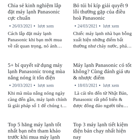
Chia sẻ kinh nghiệm lắp
Bỏ túi bí kíp giải quyết 9
loại khác mà có thể bạn đã
thích cho bạn về bảng mã lỗi
đặt máy lạnh Panasonic
lỗi thường gặp của điều
nghe qua hoặc tận mắt nhìn
điều hoà Panasonic qua bài
cực chuẩn
hoà Panasonic
thấy nhưng không biết chúng
viết sau đây.
khác nhau như thế nào. Hôm
26/03/2021
lượt xem
24/03/2021
lượt xem
nay, hãy cùng chúng tôi tìm
Cách lắp đặt máy lạnh
Chiếc máy lạnh nhà bạn bỗng
hiểu cách phân biệt máy lạnh
Panasonic khi bạn mới mua
xuất hiện những điểm bất
dân dụng và máy lạnh công
về rất quan trọng, nó ảnh
thường như chảy nước, phát
nghiệp qua bài viết sau đây.
hưởng trực tiếp đến các yếu
ra tiếng ồn hay có mùi hôi?
tố như: độ thẩm mỹ, hiệu quả
Đừng nên vội vàng đem chiếc
5+ bí quyết sử dụng máy
Máy lạnh Panasonic có tốt
làm lạnh, độ bền của máy,…
máy của mình đi sửa, bài viết
lạnh Panasonic trong mùa
không? Cùng đánh giá ưu
Vì vậy, sau đây chúng tôi sẽ
này sẽ giúp bạn bỏ túi một
nắng nóng ít tốn điện
& nhược điểm
chia sẻ một số kinh nghiệm
vài mẹo để giải quyết những
lắp đặt máy lạnh Panasonic
lỗi thường gặp của điều hoà
20/03/2021
lượt xem
18/03/2021
lượt xem
đúng chuẩn cho người mới
Panasonic.
Khi mà mùa nắng nóng ngày
Là cái tên đến từ Nhật Bản,
mua lần đầu.
càng đến gần, máy lạnh chính
Panasonic rất phổ biến &
là giải pháp số 1 để chúng ta
được đông đảo người tiêu
xoá tan đi cái nóng ngày hè.
dùng Việt lựa chọn. Nhưng
Tuy nhiên, sử dụng máy lạnh
liệu thực sự máy lạnh
Top 5 hãng máy lạnh tốt
Top 3 máy lạnh tiết kiệm
Panasonic trong mùa nắng
Panasonic có tốt không? Hãy
nhất bạn nên tham khảo
điện bán chạy nhất hiện
nóng làm sao để vừa tốt cho
cùng chúng tôi tìm hiểu ưu &
trước khi mua máy lạnh
nay
sức khoẻ, vừa tiết kiệm tiền
nhược điểm của nó qua bài