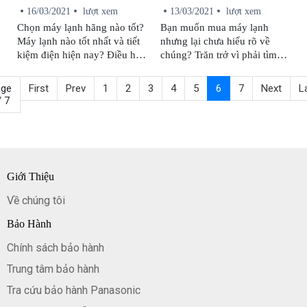
điện thì không phải ai cũng
viết dưới đây.
16/03/2021
lượt xem
13/03/2021
lượt xem
biết.
Chọn máy lạnh hãng nào tốt?
Bạn muốn mua máy lạnh
Máy lạnh nào tốt nhất và tiết
nhưng lại chưa hiểu rõ về
kiệm điện hiện nay? Điều hoà
chúng? Trăn trở vì phải tìm
nào giá rẻ tốt nhất trong phân
một chiếc máy lạnh tiết kiệm
khúc? Để giải đáp cho những
điện nhưng giá phải thấp?
ge
First
Prev
1
2
3
4
5
6
7
Next
L
câu hỏi trên, Trung Tâm Sửa
Đừng lo, bài viết này của
/ 7
Chữa Bảo Hành Panasonic sẽ
chúng tôi sẽ giải đáp cho bạn
giới thiệu cho bạn top 5 hãng
những vấn đề đó, đừng bỏ lỡ
máy lạnh tốt nhất, đáng mua
nhé!
cho hè này.
Giới Thiệu
Về chúng tôi
Bảo Hành
Chính sách bảo hành
Trung tâm bảo hành
Tra cứu bảo hành Panasonic