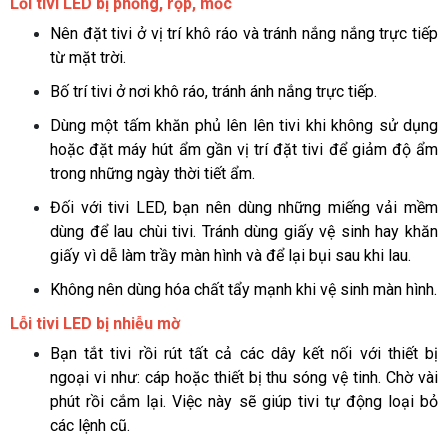
Lỗi tivi LED bị phồng, rộp, mốc 
Nên đặt tivi ở vị trí khô ráo và tránh nắng nắng trực tiếp 
từ mặt trời. 
Bố trí tivi ở nơi khô ráo, tránh ánh nắng trực tiếp.
Dùng một tấm khăn phủ lên lên tivi khi không sử dụng 
hoặc đặt máy hút ẩm gần vị trí đặt tivi để giảm độ ẩm 
trong những ngày thời tiết ẩm.
Đối với tivi LED, bạn nên dùng những miếng vải mềm 
dùng để lau chùi tivi. Tránh dùng giấy vệ sinh hay khăn 
giấy vì dễ làm trầy màn hình và để lại bụi sau khi lau.
Không nên dùng hóa chất tẩy mạnh khi vệ sinh màn hình.
Lỗi tivi LED bị nhiễu mờ
Bạn tắt tivi rồi rút tất cả các dây kết nối với thiết bị 
ngoại vi như: cáp hoặc thiết bị thu sóng vệ tinh. Chờ vài 
phút rồi cắm lại. Việc này sẽ giúp tivi tự động loại bỏ 
các lệnh cũ.