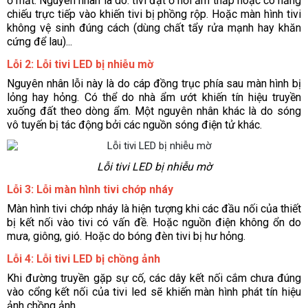
ở mắt. Nguyên nhân là do: tivi đặt ở nơi ẩm thấp hoặc có nắng 
chiếu trực tiếp vào khiến tivi bị phồng rộp. Hoặc màn hình tivi 
không vệ sinh đúng cách (dùng chất tẩy rửa mạnh hay khăn 
cứng để lau)...
Lỗi 2: Lỗi tivi LED bị nhiễu mờ
Nguyên nhân lỗi này là do cáp đồng trục phía sau màn hình bị 
lỏng hay hỏng. Có thể do nhà ẩm ướt khiến tín hiệu truyền 
xuống đất theo dòng ẩm. Một nguyên nhân khác là do sóng 
vô tuyến bị tác động bởi các nguồn sóng điện tử khác.
Lỗi tivi LED bị nhiễu mờ
Lỗi 3: Lỗi màn hình tivi chớp nháy
Màn hình tivi chớp nháy là hiện tượng khi các đầu nối của thiết 
bị kết nối vào tivi có vấn đề. Hoặc nguồn điện không ổn do 
mưa, giông, gió. Hoặc do bóng đèn tivi bị hư hỏng. 
Lỗi 4: Lỗi tivi LED bị chồng ảnh
Khi đường truyền gặp sự cố, các dây kết nối cắm chưa đúng 
vào cổng kết nối của tivi led sẽ khiến màn hình phát tín hiệu 
ảnh chồng ảnh. 