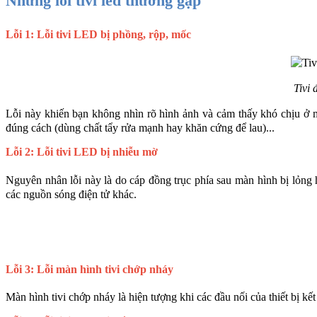
Những lỗi tivi led thường gặp
Lỗi 1: Lỗi tivi LED bị phồng, rộp, mốc 
Tivi 
Lỗi này khiến bạn không nhìn rõ hình ảnh và cảm thấy khó chịu ở mắ
đúng cách (dùng chất tẩy rửa mạnh hay khăn cứng để lau)...
Lỗi 2: Lỗi tivi LED bị nhiễu mờ
Nguyên nhân lỗi này là do cáp đồng trục phía sau màn hình bị lỏng 
các nguồn sóng điện tử khác.
Lỗi 3: Lỗi màn hình tivi chớp nháy
Màn hình tivi chớp nháy là hiện tượng khi các đầu nối của thiết bị k