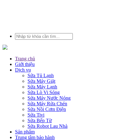
Trang chủ
Giới thiệu
Dịch vụ
Sửa Tủ Lạnh
Sửa Máy Giặt
Sửa Máy Lạnh
Sửa Lò Vi Sóng
Sửa Máy Nước Nóng
Sửa Máy Rửa Chén
Sửa Nồi Cơm Điện
Sửa Tivi
Sửa Bếp Từ
Sửa Robot Lau Nhà
Sản phẩm
Trung tâm bảo hành