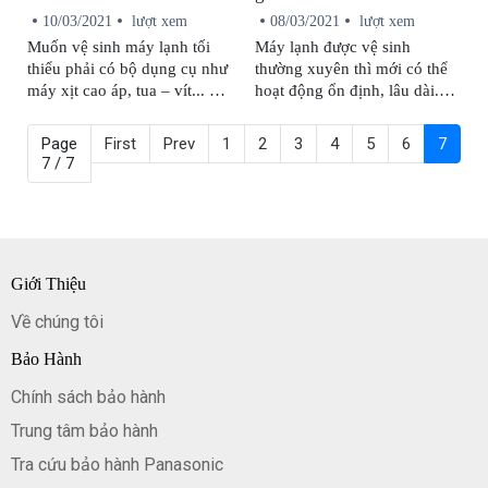
10/03/2021
lượt xem
08/03/2021
lượt xem
Muốn vệ sinh máy lạnh tối
Máy lạnh được vệ sinh
thiểu phải có bộ dụng cụ như
thường xuyên thì mới có thể
máy xịt cao áp, tua – vít... và
hoạt động ổn định, lâu dài.
một thứ không thể thiếu là túi
Nhưng liệu bạn có biết làm
vệ sinh máy lạnh. Vậy sử
sao để tự vệ sinh máy lạnh
Page
First
Prev
1
2
3
4
5
6
7
dụng túi vệ sinh máy lạnh
Panasonic tại nhà mà không
7 / 7
Panasonic như thế nào và
làm hỏng máy? Hãy cùng
công dụng của nó ra sao bạn
Trung Tâm Sửa Chữa Bảo
đã biết chưa? Cùng Trung
Hành Panasonic tìm hiểu qua
Tâm Sửa Chữa Bảo Hành
5 bước để vệ sinh máy lạnh
Panasonic tìm hiểu qua bài
tại nhà đúng chuẩn mà không
Giới Thiệu
viết này.
phức tạp nhé!
Về chúng tôi
Bảo Hành
Chính sách bảo hành
Trung tâm bảo hành
Tra cứu bảo hành Panasonic