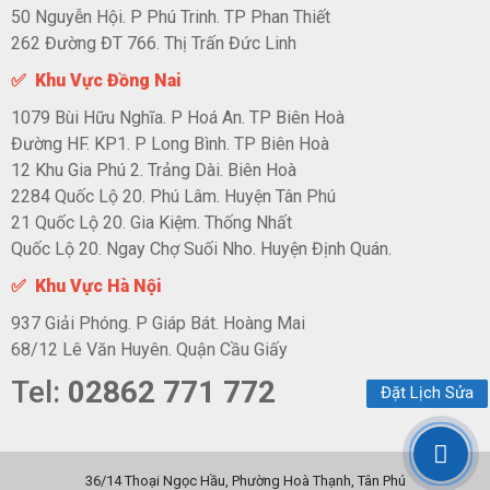
50 Nguyễn Hội. P Phú Trinh. TP Phan Thiết
262 Đường ĐT 766. Thị Trấn Đức Linh
✅ Khu Vực Đồng Nai
1079 Bùi Hữu Nghĩa. P Hoá An. TP Biên Hoà
Đường HF. KP1. P Long Bình. TP Biên Hoà
12 Khu Gia Phú 2. Trảng Dài. Biên Hoà
2284 Quốc Lộ 20. Phú Lâm. Huyện Tân Phú
21 Quốc Lộ 20. Gia Kiệm. Thống Nhất
Quốc Lộ 20. Ngay Chợ Suối Nho. Huyện Định Quán.
✅ Khu Vực Hà Nội
937 Giải Phóng. P Giáp Bát. Hoàng Mai
68/12 Lê Văn Huyên. Quận Cầu Giấy
Tel:
02862 771 772
Đặt Lịch Sửa
36/14 Thoại Ngọc Hầu, Phường Hoà Thạnh, Tân Phú