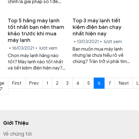
dùng Việt lựa chọn. Nhưng
chính là giải pháp số 1 để
liệu thực sự máy lạnh
chúng ta xoá tan đi cái nóng
Panasonic có tốt không?
ngày hè. Tuy nhiên, sử dụng
Hãy cùng chúng tôi tìm hiểu
máy lạnh Panasonic trong
Top 5 hãng máy lạnh
Top 3 máy lạnh tiết
ưu & nhược điểm của nó qua
mùa nắng nóng làm sao để
tốt nhất bạn nên tham
kiệm điện bán chạy
bài viết dưới đây.
vừa tốt cho sức khoẻ, vừa
khảo trước khi mua
nhất hiện nay
tiết kiệm tiền điện thì không
máy lạnh
13/03/2021
lượt xem
phải ai cũng biết.
16/03/2021
lượt xem
Bạn muốn mua máy lạnh
nhưng lại chưa hiểu rõ về
Chọn máy lạnh hãng nào
chúng? Trăn trở vì phải tìm
tốt? Máy lạnh nào tốt nhất
một chiếc máy lạnh tiết
và tiết kiệm điện hiện nay?
kiệm điện nhưng giá phải
Điều hoà nào giá rẻ tốt nhất
thấp? Đừng lo, bài viết này
trong phân khúc? Để giải
ge
First
Prev
1
2
3
4
5
6
7
Next
L
của chúng tôi sẽ giải đáp
đáp cho những câu hỏi trên,
 7
cho bạn những vấn đề đó,
Trung Tâm Sửa Chữa Bảo
đừng bỏ lỡ nhé!
Hành Panasonic sẽ giới
thiệu cho bạn top 5 hãng
máy lạnh tốt nhất, đáng
mua cho hè này.
Giới Thiệu
Về chúng tôi