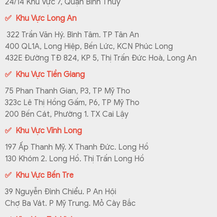
24/14 Khu Vực 7, Quận Bình Thuỷ
✅ Khu Vực Long An
322 Trần Văn Hý. Bình Tâm. TP Tân An
400 QL1A, Long Hiệp, Bến Lức, KCN Phúc Long
432E Đường TĐ 824, KP 5, Thị Trấn Đức Hoà, Long An
✅ Khu Vực Tiền Giang
75 Phan Thanh Gian, P3, TP Mỹ Tho
323c Lê Thị Hồng Gấm, P6, TP Mỹ Tho
200 Bến Cát, Phường 1. TX Cai Lậy
✅ Khu Vực Vĩnh Long
197 Ấp Thanh Mỹ. X Thanh Đức. Long Hồ
130 Khóm 2. Long Hồ. Thị Trấn Long Hồ
✅ Khu Vực Bến Tre
39 Nguyễn Đình Chiểu. P An Hội
Chợ Ba Vát. P Mỹ Trung. Mỏ Cày Bắc