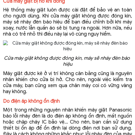
Cửa máy giặt bị hở khi đóng
Hệ thống máy giặt luôn được cài đặt để bảo vệ an toàn 
cho người dùng. Khi cửa máy giặt không được đóng kín, 
máy sẽ nháy đèn báo hiệu để bạn điều chỉnh bởi khi máy 
xoay, nước lẫn quần áo sẽ bị tung ra ngoài. Hơn nữa, nếu 
nhà có trẻ nhỏ thì điều này lại vô cùng nguy hiểm.
Cửa máy giặt không được đóng kín, máy sẽ nháy đèn báo 
hiệu
Máy giặt được kê ở vị trí không cân bằng cũng là nguyên 
nhân khiến cho cửa bị hở. Cho nên, ngoài việc kiểm tra 
cửa máy, bạn cũng xem qua chân máy coi có vững vàng 
hay không.
Do điện áp không ổn định
Một trong những nguyên nhân khiến máy giặt Panasonic 
báo lỗi nháy đèn là do điện áp không ổn định, mất nguồn 
hoặc chập cháy IC bảo vệ… Cho nên, bạn cần sử dụng 
thiết bị ổn áp để ổn định lại dòng điện nơi bạn sử dụng. 
Đây là cách không những khắc phục lỗi nháy đèn của máy 