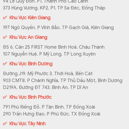
94 Lê Quý Đôn. P1. Thành Phố Cao Lãnh
373 Hùng Vương. KP2. P1. TP Sa Đéc, Đồng Tháp
✅ Khu Vực Kiên Giang
197 Ngô Quyền. P Vĩnh Bảo. TP Gạch Giá, Kiên Giang
✅ Khu Vực An Giang
ĐS 6. Căn 25 FIRST Home Bình Hoà. Châu Thành
107 Nguyễn Huệ. P Mỹ Long. TP Long Xuyên
✅ Khu Vực Bình Dương
Đường J19. Mỹ Phước 3. Thới Hoà. Bến Cát
903 CMT8. P Chánh Nghĩa. TP Thủ Dầu Một, Bình Dương
D219A. Đường ĐT 743. Bình An. TP Dĩ An
✅ Khu Vực Bình Phước
791 Phú Riềng Đỏ. P Tân Bình. TP Đồng Xoài
290 Trần Hưng Đạo. P Phú Đức. TX Đồng Xoài
✅ Khu Vực Tây Ninh