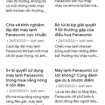
Panasonic liên tục nhấp
Trên thị trường, không chỉ
nháy và remote lại báo mã
có mỗi những chiếc máy
lỗi khiến bạn bối rối? Đừng
lạnh mà bạn vẫn thường
lo lắng, Trung Tâm Sửa Chữa
thấy ở các hộ gia đình (máy
Bảo Hành Panasonic sẽ giải
lạnh dân dụng), bên cạnh đó
thích cho bạn về bảng mã
còn nhiều loại khác mà có
Chia sẻ kinh nghiệm
Bỏ túi bí kíp giải quyết
lỗi điều hoà Panasonic qua
thể bạn đã nghe qua hoặc
lắp đặt máy lạnh
9 lỗi thường gặp của
bài viết sau đây.
tận mắt nhìn thấy nhưng
Panasonic cực chuẩn
điều hoà Panasonic
không biết chúng khác nhau
26/03/2021
lượt xem
24/03/2021
lượt xem
như thế nào. Hôm nay, hãy
Cách lắp đặt máy lạnh
Chiếc máy lạnh nhà bạn
cùng chúng tôi tìm hiểu
Panasonic khi bạn mới mua
bỗng xuất hiện những điểm
cách phân biệt máy lạnh dân
về rất quan trọng, nó ảnh
bất thường như chảy nước,
dụng và máy lạnh công
hưởng trực tiếp đến các yếu
phát ra tiếng ồn hay có mùi
nghiệp qua bài viết sau đây.
tố như: độ thẩm mỹ, hiệu
hôi? Đừng nên vội vàng
quả làm lạnh, độ bền của
đem chiếc máy của mình đi
5+ bí quyết sử dụng
Máy lạnh Panasonic có
máy,… Vì vậy, sau đây chúng
sửa, bài viết này sẽ giúp bạn
máy lạnh Panasonic
tốt không? Cùng đánh
tôi sẽ chia sẻ một số kinh
bỏ túi một vài mẹo để giải
trong mùa nắng nóng
giá ưu & nhược điểm
nghiệm lắp đặt máy lạnh
quyết những lỗi thường gặp
ít tốn điện
18/03/2021
lượt xem
Panasonic đúng chuẩn cho
của điều hoà Panasonic.
20/03/2021
lượt xem
Là cái tên đến từ Nhật Bản,
người mới mua lần đầu.
Panasonic rất phổ biến &
Khi mà mùa nắng nóng ngày
được đông đảo người tiêu
càng đến gần, máy lạnh