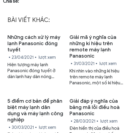
Chia sẻ:
BÀI VIẾT KHÁC:
Những cách xử lý máy
Giải mã ý nghĩa của
lạnh Panasonic đóng
những kí hiệu trên
tuyết
remote máy lạnh
Panasonic
23/04/2021
lượt xem
31/03/2021
lượt xem
Hiện tượng máy lạnh
Panasonic đóng tuyết ở
Khi nhìn vào những kí hiệu
dàn lạnh hay dàn nóng
trên remote máy lạnh
không phải hiếm gặp. Tuy
Panasonic, một số kí hiệu
nhiên, nếu đây là lần đầu bạn
bạn có thể đoán được ngay
gặp trường hợp này thì sẽ
ý nghĩa của chúng, vậy
có không ít bối rối. Hãy
những kí hiệu còn lại thì sao?
5 điểm cơ bản để phân
Giải đáp ý nghĩa của
cùng Trung Tâm Sửa Chữa
Bài viết này sẽ giải đáp tất
biệt máy lạnh dân
bảng mã lỗi điều hoà
Bảo Hành Panasonic tìm
tật về ý nghĩa của những kí
dụng và máy lạnh công
Panasonic
hiểu nguyên nhân và giải
hiệu đó cho bạn.
nghiệp
28/03/2021
lượt xem
pháp qua bài viết này nhé!
30/03/2021
lượt xem
Đèn hiển thị của điều hoà