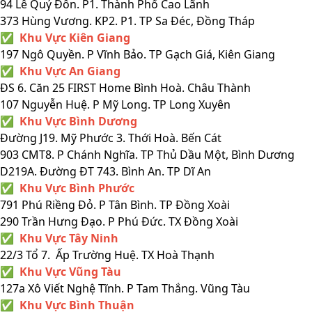
94 Lê Quý Đôn. P1. Thành Phố Cao Lãnh
373 Hùng Vương. KP2. P1. TP Sa Đéc, Đồng Tháp
✅ Khu Vực Kiên Giang
197 Ngô Quyền. P Vĩnh Bảo. TP Gạch Giá, Kiên Giang
✅ Khu Vực An Giang
ĐS 6. Căn 25 FIRST Home Bình Hoà. Châu Thành
107 Nguyễn Huệ. P Mỹ Long. TP Long Xuyên
✅ Khu Vực Bình Dương
Đường J19. Mỹ Phước 3. Thới Hoà. Bến Cát
903 CMT8. P Chánh Nghĩa. TP Thủ Dầu Một, Bình Dương
D219A. Đường ĐT 743. Bình An. TP Dĩ An
✅ Khu Vực Bình Phước
791 Phú Riềng Đỏ. P Tân Bình. TP Đồng Xoài
290 Trần Hưng Đạo. P Phú Đức. TX Đồng Xoài
✅ Khu Vực Tây Ninh
22/3 Tổ 7. Ấp Trường Huệ. TX Hoà Thạnh
✅ Khu Vực Vũng Tàu
127a Xô Viết Nghệ Tĩnh. P Tam Thắng. Vũng Tàu
✅ Khu Vực Bình Thuận