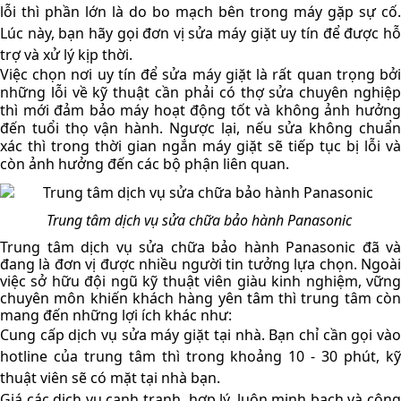
lỗi thì phần lớn là do bo mạch bên trong máy gặp sự cố. 
Lúc này, bạn hãy gọi đơn vị sửa máy giặt uy tín để được hỗ 
trợ và xử lý kịp thời. 
Việc chọn nơi uy tín để sửa máy giặt là rất quan trọng bởi 
những lỗi về kỹ thuật cần phải có thợ sửa chuyên nghiệp 
thì mới đảm bảo máy hoạt động tốt và không ảnh hưởng 
đến tuổi thọ vận hành. Ngược lại, nếu sửa không chuẩn 
xác thì trong thời gian ngắn máy giặt sẽ tiếp tục bị lỗi và 
còn ảnh hưởng đến các bộ phận liên quan. 
Trung tâm dịch vụ sửa chữa bảo hành Panasonic 
Trung tâm dịch vụ sửa chữa bảo hành Panasonic đã và 
đang là đơn vị được nhiều người tin tưởng lựa chọn. Ngoài 
việc sở hữu đội ngũ kỹ thuật viên giàu kinh nghiệm, vững 
chuyên môn khiến khách hàng yên tâm thì trung tâm còn 
mang đến những lợi ích khác như: 
Cung cấp dịch vụ sửa máy giặt tại nhà. Bạn chỉ cần gọi vào 
hotline của trung tâm thì trong khoảng 10 - 30 phút, kỹ 
thuật viên sẽ có mặt tại nhà bạn. 
Giá các dịch vụ cạnh tranh, hợp lý, luôn minh bạch và công 