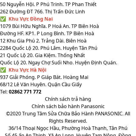
50 Nguyễn Hội. P Phú Trinh. TP Phan Thiết
262 Đường ĐT 766. Thị Trấn Đức Linh
✅ Khu Vực Đồng Nai
1079 Bùi Hữu Nghĩa. P Hoá An. TP Biên Hoà
Đường HF. KP1. P Long Bình. TP Biên Hoà
12 Khu Gia Phú 2. Trảng Dài. Biên Hoà
2284 Quốc Lộ 20. Phú Lâm. Huyện Tân Phú
21 Quốc Lộ 20. Gia Kiệm. Thống Nhất
Quốc Lộ 20. Ngay Chợ Suối Nho. Huyện Định Quán.
✅ Khu Vực Hà Nội
937 Giải Phóng. P Giáp Bát. Hoàng Mai
68/12 Lê Văn Huyên. Quận Cầu Giấy
Tel:
02862 771 772
Chính sách trả hàng
Chính sách bảo hành Panasonic
©2020 Trung Tâm Sửa Chữa Bảo Hành PANASONIC. All
Rights Reserved.
36/14 Thoại Ngọc Hầu, Phường Hoà Thạnh, Tân Phú
Số 45 ấp An Thịnh, Xã An Long, Huyện Tam Nông, Đồng