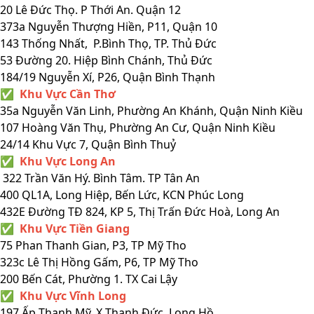
20 Lê Đức Thọ. P Thới An. Quận 12
373a Nguyễn Thượng Hiền, P11, Quận 10
143 Thống Nhất, P.Bình Thọ, TP. Thủ Đức
53 Đường 20. Hiệp Bình Chánh, Thủ Đức
184/19 Nguyễn Xí, P26, Quận Bình Thạnh
✅ Khu Vực Cần Thơ
35a Nguyễn Văn Linh, Phường An Khánh, Quận Ninh Kiều
107 Hoàng Văn Thụ, Phường An Cư, Quận Ninh Kiều
24/14 Khu Vực 7, Quận Bình Thuỷ
✅ Khu Vực Long An
322 Trần Văn Hý. Bình Tâm. TP Tân An
400 QL1A, Long Hiệp, Bến Lức, KCN Phúc Long
432E Đường TĐ 824, KP 5, Thị Trấn Đức Hoà, Long An
✅ Khu Vực Tiền Giang
75 Phan Thanh Gian, P3, TP Mỹ Tho
323c Lê Thị Hồng Gấm, P6, TP Mỹ Tho
200 Bến Cát, Phường 1. TX Cai Lậy
✅ Khu Vực Vĩnh Long
197 Ấp Thanh Mỹ. X Thanh Đức. Long Hồ