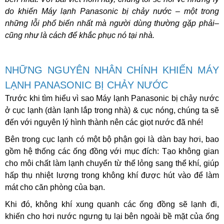
do khiến
Máy lạnh Panasonic bị chảy nước
– một trong
những lỗi phổ biến nhất mà người dùng thường gặp phải–
cũng như là cách để khắc phục nó tại nhà.
NHỮNG NGUYÊN NHÂN CHÍNH KHIẾN MÁY
LẠNH PANASONIC BỊ CHẢY NƯỚC
Trước khi tìm hiểu vì sao Máy lạnh Panasonic bị chảy nước
ở cục lạnh (dàn lạnh lắp trong nhà) & cục nóng, chúng ta sẽ
đến với nguyên lý hình thành nên các giọt nước đã nhé!
Bên trong cục lạnh có một bộ phận gọi là dàn bay hơi, bao
gồm hệ thống các ống đồng với mục đích: Tạo không gian
cho môi chất làm lạnh chuyển từ thể lỏng sang thể khí, giúp
hấp thụ nhiệt lượng trong không khí được hút vào để làm
mát cho căn phòng của bạn.
Khi đó, không khí xung quanh các ống đồng sẽ lạnh đi,
khiến cho hơi nước ngưng tụ lại bên ngoài bề mặt của ống