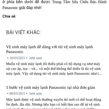
ở phía bên dưới để được
Trung Tâm Sửa Chữa Bảo Hành
Panasonic
giải đáp nhé!
Chia sẻ:
BÀI VIẾT KHÁC:
Vệ sinh máy lạnh dễ dàng với túi vệ sinh máy lạnh
Panasonic
10/03/2021
lượt xem
Muốn vệ sinh máy lạnh tối thiểu phải có bộ dụng cụ như máy
xịt cao áp, tua – vít... và một thứ không thể thiếu là túi vệ sinh
máy lạnh. Vậy sử dụng túi vệ sinh máy lạnh Panasonic như thế
nào và công dụng của nó ra sao bạn đã biết chưa? Cùng Trung
Tâm Sửa Chữa Bảo Hành Panasonic tìm hiểu qua bài viết này.
5 bước vệ sinh máy lạnh Panasonic tại nhà đơn giản
08/03/2021
lượt xem
Máy lạnh được vệ sinh thường xuyên thì mới có thể hoạt động
ổn định, lâu dài. Nhưng liệu bạn có biết làm sao để tự vệ sinh