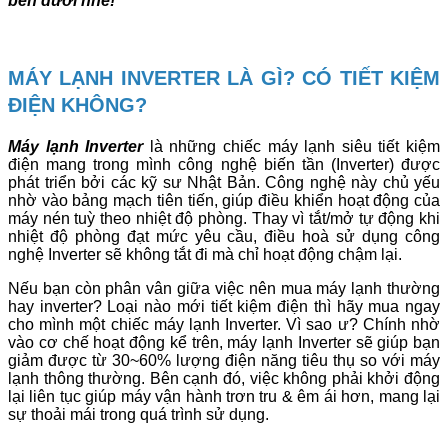
bên dưới nhé!
MÁY LẠNH INVERTER LÀ GÌ? CÓ TIẾT KIỆM
ĐIỆN KHÔNG?
Máy lạnh Inverter
là những chiếc máy lạnh siêu tiết kiệm
điện mang trong mình công nghệ biến tần (Inverter) được
phát triển bởi các kỹ sư Nhật Bản. Công nghệ này chủ yếu
nhờ vào bảng mạch tiên tiến, giúp điều khiển hoạt động của
máy nén tuỳ theo nhiệt độ phòng. Thay vì tắt/mở tự động khi
nhiệt độ phòng đạt mức yêu cầu, điều hoà sử dụng công
nghệ Inverter sẽ không tắt đi mà chỉ hoạt động chậm lại.
Nếu bạn còn phân vân giữa việc nên mua máy lạnh thường
hay inverter? Loại nào mới tiết kiệm điện thì hãy mua ngay
cho mình một chiếc máy lạnh Inverter. Vì sao ư? Chính nhờ
vào cơ chế hoạt động kể trên, máy lạnh Inverter sẽ giúp bạn
giảm được từ 30~60% lượng điện năng tiêu thụ so với máy
lạnh thông thường. Bên cạnh đó, việc không phải khởi động
lại liên tục giúp máy vận hành trơn tru & êm ái hơn, mang lại
sự thoải mái trong quá trình sử dụng.