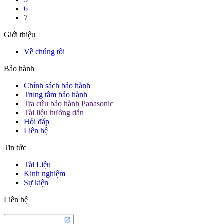
6
7
Giới thiệu
Về chúng tôi
Bảo hành
Chính sách bảo hành
Trung tâm bảo hành
Tra cứu bảo hành Panasonic
Tài liệu hướng dẫn
Hỏi đáp
Liên hệ
Tin tức
Tài Liệu
Kinh nghiệm
Sự kiện
Liên hệ