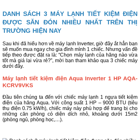
DANH SÁCH 3 MÁY LẠNH TIẾT KIỆM ĐIỆN
ĐƯỢC SĂN ĐÓN NHIỀU NHẤT TRÊN THỊ
TRƯỜNG HIỆN NAY
Sau khi đã hiểu hơn về máy lạnh Inverter, giờ đây ắt hẳn bạn
sẽ muốn mua ngay cho gia đình mình 1 chiếc. Nhưng vấn đề
tiếp theo được đặt ra là: “Chọn máy lạnh của hãng nào vừa
tốt mà giá lại vừa rẻ?”, mời bạn tham khảo qua 3 chiếc máy
dưới đây.
Máy lạnh tiết kiệm điện Aqua Inverter 1 HP AQA-
KCRV9VKS
Đầu tiên chúng ta đến với chiếc máy lạnh 1 ngựa tiết kiệm
điện của hãng Aqua. Với công suất 1 HP – 9000 BTU (tiêu
thụ điện 0.75 kW/h), chiếc máy này phù hợp để trang bị cho
những căn phòng có diện dích nhỏ, khoảng dưới 15m2
(phòng ngủ, phòng học,…).