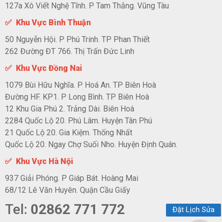
127a Xô Viết Nghệ Tĩnh. P Tam Thắng. Vũng Tàu
✅ Khu Vực Bình Thuận
50 Nguyễn Hội. P Phú Trinh. TP Phan Thiết
262 Đường ĐT 766. Thị Trấn Đức Linh
✅ Khu Vực Đồng Nai
1079 Bùi Hữu Nghĩa. P Hoá An. TP Biên Hoà
Đường HF. KP1. P Long Bình. TP Biên Hoà
12 Khu Gia Phú 2. Trảng Dài. Biên Hoà
2284 Quốc Lộ 20. Phú Lâm. Huyện Tân Phú
21 Quốc Lộ 20. Gia Kiệm. Thống Nhất
Quốc Lộ 20. Ngay Chợ Suối Nho. Huyện Định Quán.
✅ Khu Vực Hà Nội
937 Giải Phóng. P Giáp Bát. Hoàng Mai
68/12 Lê Văn Huyên. Quận Cầu Giấy
Tel:
02862 771 772
Đặt Lịch Sửa