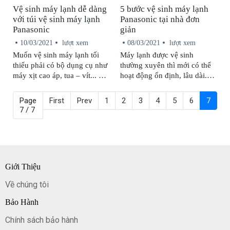
Vệ sinh máy lạnh dễ dàng
5 bước vệ sinh máy lạnh
với túi vệ sinh máy lạnh
Panasonic tại nhà đơn
Panasonic
giản
10/03/2021
lượt xem
08/03/2021
lượt xem
Muốn vệ sinh máy lạnh tối
Máy lạnh được vệ sinh
thiểu phải có bộ dụng cụ như
thường xuyên thì mới có thể
máy xịt cao áp, tua – vít... và
hoạt động ổn định, lâu dài.
một thứ không thể thiếu là túi
Nhưng liệu bạn có biết làm
vệ sinh máy lạnh. Vậy sử
sao để tự vệ sinh máy lạnh
Page
First
Prev
1
2
3
4
5
6
7
dụng túi vệ sinh máy lạnh
Panasonic tại nhà mà không
7 / 7
Panasonic như thế nào và
làm hỏng máy? Hãy cùng
công dụng của nó ra sao bạn
Trung Tâm Sửa Chữa Bảo
đã biết chưa? Cùng Trung
Hành Panasonic tìm hiểu qua
Tâm Sửa Chữa Bảo Hành
5 bước để vệ sinh máy lạnh
Panasonic tìm hiểu qua bài
tại nhà đúng chuẩn mà không
Giới Thiệu
viết này.
phức tạp nhé!
Về chúng tôi
Bảo Hành
Chính sách bảo hành