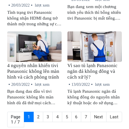
20/03/2022
lượt xem
Bạn đang xem một chương
Tình trạng tivi Panasonic
trình yêu thích thì bỗng nhiên
không nhận HDMI đang trở
tivi Panasonic bị mất tiếng.
thành một trong những sự cố
Đây quả là một sự cố đáng
mà người dùng thường xuyên
ghét nhưng đừng vội nổi
gặp phải. Không cần liên hệ
nóng. Bài viết sau đây sẽ
kỹ thuật viên chuyên nghiệp,
cung cấp đến bạn 4 nguyên
trong một số trường hợp bạn
nhân khiến tivi Panasonic bị
vẫn có thể tự mình khắc phục
mất tiếng và cách khắc phục
tại nhà.
chuẩn nhất.
4 nguyên nhân khiến tivi
Vì sao tủ lạnh Panasonic
Panasonic không lên màn
ngăn đá không đông và
hình và cách phòng tránh
cách xử lý?
20/03/2022
lượt xem
13/03/2022
lượt xem
Bạn đang đau đầu vì tivi
Tủ lạnh Panasonic ngăn đá
Panasonic không lên màn
không đông do nguyên nhân
hình dù đã thử mọi cách
kỹ thuật hoặc do sử dụng
nhưng không được? Hãy liên
không đúng cách. Mỗi
hệ ngay với trung tâm bảo
nguyên nhân sẽ có cách khắc
Page
1
2
3
4
5
6
7
Next
Last
hành để được hỗ trợ sớm
phục tương ứng.
1 / 7
nhất!