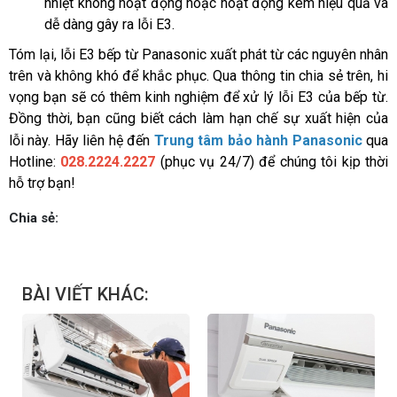
nhiệt không hoạt động hoặc hoạt động kém hiệu quả và 
dễ dàng gây ra lỗi E3.
Tóm lại, lỗi E3 bếp từ Panasonic
xuất phát từ các nguyên nhân 
trên và không khó để khắc phục. Qua thông tin chia sẻ trên, hi 
vọng bạn sẽ có thêm kinh nghiệm để xử lý lỗi E3 của bếp từ. 
Đồng thời, bạn cũng biết cách làm hạn chế sự xuất hiện của 
Tr
lỗi này. Hãy liên hệ đến 
ung tâm bảo hành Panasonic
qua 
Hotline: 
028.2224.2227
(phục vụ 24/7) để chúng tôi kịp thời 
hỗ trợ bạn!
Chia sẻ:
BÀI VIẾT KHÁC: