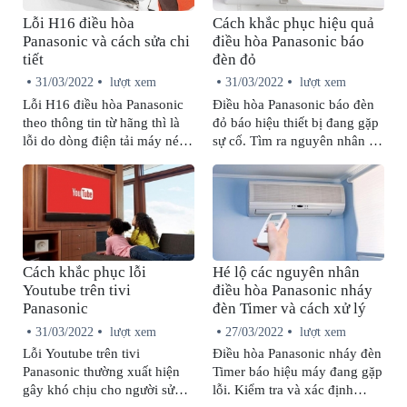
Lỗi H16 điều hòa
Cách khắc phục hiệu quả
Panasonic và cách sửa chi
điều hòa Panasonic báo
tiết
đèn đỏ
31/03/2022
lượt xem
31/03/2022
lượt xem
Lỗi H16 điều hòa Panasonic
Điều hòa Panasonic báo đèn
theo thông tin từ hãng thì là
đỏ báo hiệu thiết bị đang gặp
lỗi do dòng điện tải máy nén
sự cố. Tìm ra nguyên nhân sẽ
quá thấp. Chi tiết nguyên
giúp bạn có hướng giải quyết
nhân gây ra lỗi này cũng như
phù hợp.
cách sửa chữa sẽ được bảo
hành Panasonic cập nhật
ngay sau đây.
Cách khắc phục lỗi
Hé lộ các nguyên nhân
Youtube trên tivi
điều hòa Panasonic nháy
Panasonic
đèn Timer và cách xử lý
31/03/2022
lượt xem
27/03/2022
lượt xem
Lỗi Youtube trên tivi
Điều hòa Panasonic nháy đèn
Panasonic thường xuất hiện
Timer báo hiệu máy đang gặp
gây khó chịu cho người sử
lỗi. Kiểm tra và xác định