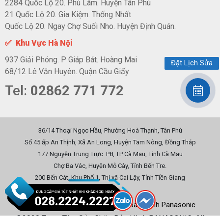
2284 Quốc Lộ 20. Phú Lâm. Huyện Tân Phú
21 Quốc Lộ 20. Gia Kiệm. Thống Nhất
Quốc Lộ 20. Ngay Chợ Suối Nho. Huyện Định Quán.
✅ Khu Vực Hà Nội
937 Giải Phóng. P Giáp Bát. Hoàng Mai
Đặt Lịch Sửa
68/12 Lê Văn Huyên. Quận Cầu Giấy
Tel:
02862 771 772
36/14 Thoại Ngọc Hầu, Phường Hoà Thạnh, Tân Phú
Số 45 ấp An Thịnh, Xã An Long, Huyện Tam Nông, Đồng Tháp
177 Nguyễn Trung Trực. P8, TP Cà Mau, Tỉnh Cà Mau
Chợ Ba Vác, Huyện Mỏ Cày, Tỉnh Bến Tre.
200 Bến Cát, Khu Phố 1, Thị xã Cai Lậy, Tỉnh Tiền Giang
Chính sách trả hàng
Chính sách bảo hành Panasonic
©2020 Trung Tâm Sửa Chữa Bảo Hành PANASONIC. All