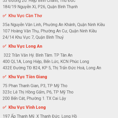
53 Đường 20. Hiệp Bình Chánh, Thủ Đức
184/19 Nguyễn Xí, P26, Quận Bình Thạnh
✅ Khu Vực Cần Thơ
35a Nguyễn Văn Linh, Phường An Khánh, Quận Ninh Kiều
107 Hoàng Văn Thụ, Phường An Cư, Quận Ninh Kiều
24/14 Khu Vực 7, Quận Bình Thuỷ
✅ Khu Vực Long An
322 Trần Văn Hý. Bình Tâm. TP Tân An
400 QL1A, Long Hiệp, Bến Lức, KCN Phúc Long
432E Đường TĐ 824, KP 5, Thị Trấn Đức Hoà, Long An
✅ Khu Vực Tiền Giang
75 Phan Thanh Gian, P3, TP Mỹ Tho
323c Lê Thị Hồng Gấm, P6, TP Mỹ Tho
200 Bến Cát, Phường 1. TX Cai Lậy
✅ Khu Vực Vĩnh Long
197 Ấp Thanh Mỹ. X Thanh Đức. Long Hồ