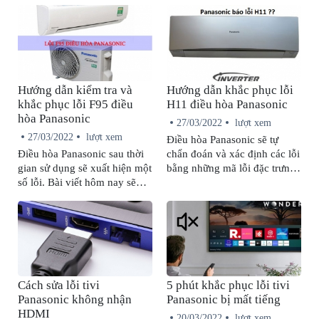
dụng và cách khắc phục luôn
nguyên nhân sẽ giúp bạn có
được xem là vấn đề đang
cách xử lý phù hợp.
quan tâm. Hãy cùng chúng
tôi tìm hiểu trong bài viết sau.
Hướng dẫn kiểm tra và
Hướng dẫn khắc phục lỗi
khắc phục lỗi F95 điều
H11 điều hòa Panasonic
hòa Panasonic
27/03/2022
lượt xem
27/03/2022
lượt xem
Điều hòa Panasonic sẽ tự
Điều hòa Panasonic sau thời
chẩn đoán và xác định các lỗi
gian sử dụng sẽ xuất hiện một
bằng những mã lỗi đặc trưng.
số lỗi. Bài viết hôm nay sẽ
Vậy lỗi H11 điều hòa
hướng dẫn bạn cách kiểm tra
Panasonic là lỗi gì và cách
lỗi F95 trên máy lạnh
khắc phục lỗi như thế nào?
Panasonic cũng như cách
Hãy tham khảo những thông
khắc phục tình trạng này tại
tin được chia sẻ trong bài viết
nhà nhanh chóng, hiệu quả.
dưới đây nhé!
Cách sửa lỗi tivi
5 phút khắc phục lỗi tivi
Panasonic không nhận
Panasonic bị mất tiếng
HDMI
20/03/2022
lượt xem