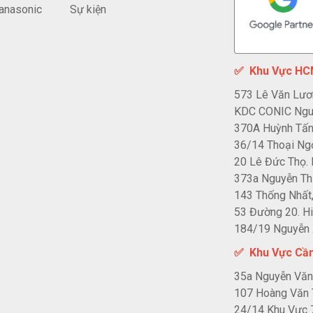
anasonic
Sự kiện
✅
Khu Vực H
573 Lê Văn Lươ
KDC CONIC Nguy
370A Huỳnh Tấn 
36/14 Thoại Ngọ
20 Lê Đức Thọ. 
373a Nguyễn Th
143 Thống Nhất,
53 Đường 20. Hi
184/19 Nguyễn X
✅ Khu Vực Cầ
35a Nguyễn Văn 
107 Hoàng Văn 
24/14 Khu Vực 7