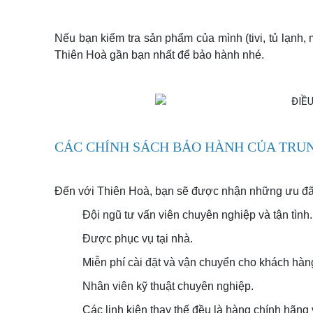
Nếu bạn kiểm tra sản phẩm của mình (tivi, tủ lạnh,
Thiên Hoà gần bạn nhất để bảo hành nhé.
Tủ lạnh bị xì gas, thiếu gas
Tủ lạnh mất nguồn
Tủ lạnh không đông đá
Tủ lạnh bị đóng tuyết
CÁC CHÍNH SÁCH BẢO HÀNH CỦA TRU
Tủ lạnh bị hư board mạch
Đến với Thiên Hoà, bạn sẽ được nhận những ưu đãi
Đội ngũ tư vấn viên chuyên nghiệp và tận tình.
Được phục vụ tại nhà.
Miễn phí cài đặt và vận chuyển cho khách hàn
Nhân viên kỹ thuật chuyên nghiệp.
Các linh kiện thay thế đều là hàng chính hãng 