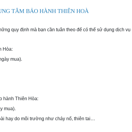
RUNG TÂM BẢO HÀNH THIÊN HOÀ
ững quy định mà bạn cần tuân theo để có thể sử dụng dịch vụ 
n Hòa:
ngày mua).
ảo hành Thiên Hòa:
ày mua).
ài hay do môi trường như cháy nổ, thiên tai…