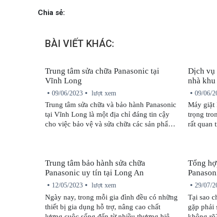
Chia sẻ:
BÀI VIẾT KHÁC:
Trung tâm sửa chữa Panasonic tại
Dịch vụ 
Vĩnh Long
nhà khu
09/06/2023
lượt xem
09/06/2
Trung tâm sửa chữa và bảo hành Panasonic
Máy giặt 
tại Vĩnh Long là một địa chỉ đáng tin cậy
trọng tro
cho việc bảo vệ và sửa chữa các sản phẩm
rất quan
Panasonic. Với nhiều năm kinh nghiệm và
ổn định 
uy tín trong lĩnh vực này, Trung tâm
khảo một
Panasonic tại Vĩnh Long cam kết cung cấp
giặt của 
Trung tâm bảo hành sửa chữa
Tổng hợ
dịch vụ chất lượng và đáng tin cậy cho
Panasonic uy tín tại Long An
Panasoni
khách hàng.
12/05/2023
lượt xem
29/07/2
Ngày nay, trong mỗi gia đình đều có những
Tại sao c
thiết bị gia dụng hỗ trợ, nâng cao chất
gặp phải s
lượng cuộc sống đến từ nhiều thương hiệu
không rõ?