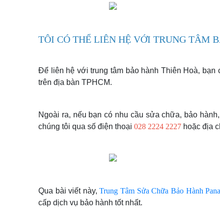
TÔI CÓ THỂ LIÊN HỆ VỚI TRUNG TÂM
Để liên hệ với trung tâm bảo hành Thiên Hoà, bạn 
trên địa bàn TPHCM.
Máy giặt rung lắc và kêu to bất thường
Ngoài ra, nếu bạn có nhu cầu sửa chữa, bảo hành, 
Máy giặt không xả nước
chúng tôi qua số điện thoại
028 2224 2227
hoặc địa c
Máy giặt không vắt nước
Máy giặt mất nguồn
Qua bài viết này,
Trung Tâm Sửa Chữa Bảo Hành Pana
cấp dịch vụ bảo hành tốt nhất.