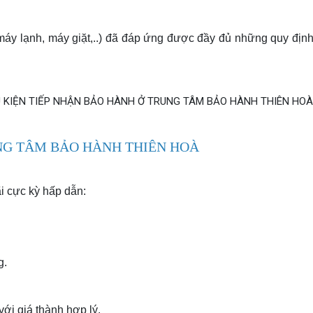
 máy lạnh, máy giặt,..) đã đáp ứng được đầy đủ những quy định 
NG TÂM BẢO HÀNH THIÊN HOÀ
 cực kỳ hấp dẫn:
g.
với giá thành hợp lý.