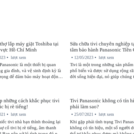
thợ lắp máy giặt Toshiba tại
Sửa chữa tivi chuyên nghiệp t
 vực Hồ Chí Minh
tâm bảo hành Panasonic Tiền
023
lượt xem
12/05/2023
lượt xem
Panasonic là một thiết bị quan
Tivi là một trong những sản phẩm 
ng gia đình, và vệ sinh định kỳ là
phổ biến và được sử dụng rộng rã
 trọng để đảm bảo máy hoạt động
đời sống hiện đại, nó giúp chúng 
và độ bền cao. Hãy cùng tham
giãn sau thời gian làm việc và họ
 số bước cơ bản để vệ sinh máy
thẳng. Tuy nhiên, là thiết bị điện t
trung tâm Panasonic dưới đây!
không tránh khỏi những lỗi kỹ th
p những cách khắc phục tivi
Tivi Panasonic không có tín hi
thường xuyên xảy ra, gây ảnh hư
c bị rè tiếng!
phải làm sao?
trải nghiệm giải trí của người dùng
việc tìm kiếm một trung tâm bảo 
021
lượt xem
25/07/2021
lượt xem
tín để sửa chữa tivi là cực kỳ quan
hiếc tivi nhà bạn thỉnh thoảng lại
Khi gặp phải tình trạng Tivi Pana
ự cố tivi bị rè tiếng, âm thanh
không có tín hiệu, một số người 
 Bạn nên xử lý tình trạng đó như
thể tự khắc phục được mà không 