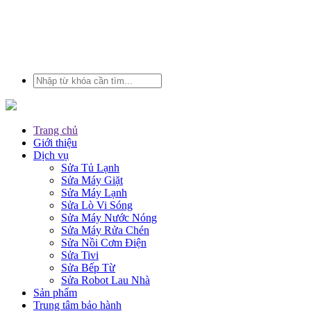
Trang chủ
Giới thiệu
Dịch vụ
Sửa Tủ Lạnh
Sửa Máy Giặt
Sửa Máy Lạnh
Sửa Lò Vi Sóng
Sửa Máy Nước Nóng
Sửa Máy Rửa Chén
Sửa Nồi Cơm Điện
Sửa Tivi
Sửa Bếp Từ
Sửa Robot Lau Nhà
Sản phẩm
Trung tâm bảo hành