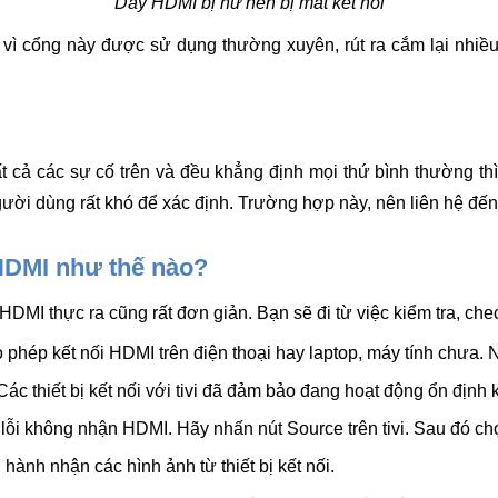
Dây HDMI bị hư nên bị mất kết nối
vì cổng này được sử dụng thường xuyên, rút ra cắm lại nhiều 
 cả các sự cố trên và đều khẳng định mọi thứ bình thường thì 
gười dùng rất khó để xác định. Trường hợp này, nên liên hệ đến
 HDMI như thế nào?
HDMI thực ra cũng rất đơn giản. Bạn sẽ đi từ việc kiểm tra, chec
o phép kết nối HDMI trên điện thoại hay laptop, máy tính chưa.
ác thiết bị kết nối với tivi đã đảm bảo đang hoạt động ổn định
 lỗi không nhận HDMI. Hãy nhấn nút Source trên tivi. Sau đó 
n hành nhận các hình ảnh từ thiết bị kết nối.