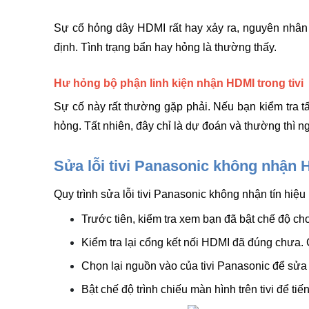
Sự cố hỏng dây HDMI rất hay xảy ra, nguyên nhân 
định. Tình trạng bẩn hay hỏng là thường thấy. 
Hư hỏng bộ phận linh kiện nhận HDMI trong tivi
Sự cố này rất thường gặp phải. Nếu bạn kiểm tra tất
hỏng. Tất nhiên, đây chỉ là dự đoán và thường thì n
Sửa lỗi tivi Panasonic không nhận
Quy trình sửa lỗi tivi Panasonic không nhận tín hiệu 
Trước tiên, kiểm tra xem bạn đã bật chế độ ch
Tivi không có tiếng
Kiểm tra lại cổng kết nối HDMI đã đúng chưa. C
Tivi không lên nguồn
Tivi bị nhòe màu
Chọn lại nguồn vào của tivi Panasonic để sửa
Tivi bị sọc màn hình
Bật chế độ trình chiếu màn hình trên tivi để tiế
Tivi không lên hình