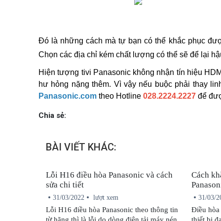
Đó là những cách mà tự bạn có thể khắc phục được
Chọn các địa chỉ kém chất lượng có thể sẽ để lại hậ
Hiện tượng tivi Panasonic không nhận tín hiệu HDMI 
hư hỏng nặng thêm. Vì vậy nếu buộc phải thay linh
Panasonic.com
 theo Hotline 
028.2224.2227
để đượ
Chia sẻ:
BÀI VIẾT KHÁC:
Lỗi H16 điều hòa Panasonic và cách
Cách kh
sửa chi tiết
Panason
31/03/2022
lượt xem
31/03/2
Lỗi H16 điều hòa Panasonic theo thông tin
Điều hòa
từ hãng thì là lỗi do dòng điện tải máy nén
thiết bị 