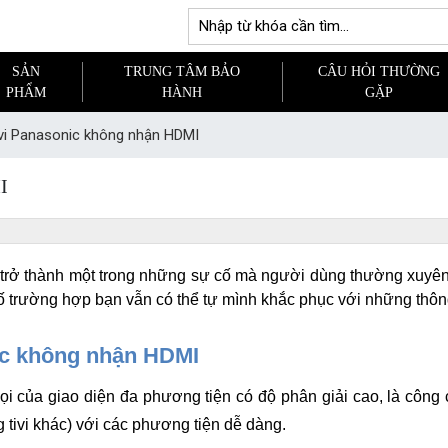
SẢN
TRUNG TÂM BẢO
CÂU HỎI THƯỜNG
PHẨM
HÀNH
GẶP
ivi Panasonic không nhận HDMI
I
 trở thành một trong những sự cố mà người dùng thường xuyên
 số trường hợp bạn vẫn có thể tự mình khắc phục với những thô
nic không nhận HDMI
gọi của giao diện đa phương tiện có độ phân giải cao, là công 
g tivi khác) với các phương tiện dễ dàng. 