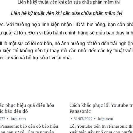
Liên hệ kỹ thuật viên khi cần sửa chữa phần mềm tivi
. Với trường hợp linh kiện nhận HDMI hư hỏng, bạn cần phải 
u quả rất lớn. Đơn vị bảo hành chính hãng sẽ giúp bạn thay linh
là một sự cố lỗi cơ bản, nó ảnh hưởng rất lớn đến trải nghiệm
 kiện thì không nên tự thay mà cần nhờ đến các kỹ thuật viê
c tư vấn và hỗ trợ sửa tivi tại nhà.
ắc phục hiệu quả điều hòa
Cách khắc phục lỗi Youtube tr
ic báo đèn đỏ
Panasonic
022
lượt xem
31/03/2022
lượt xem
 Panasonic báo đèn đỏ báo hiệu
Lỗi Youtube trên tivi Panasonic t
đang gặp sự cố. Tìm ra nguyên
xuất hiện gây khó chịu cho người