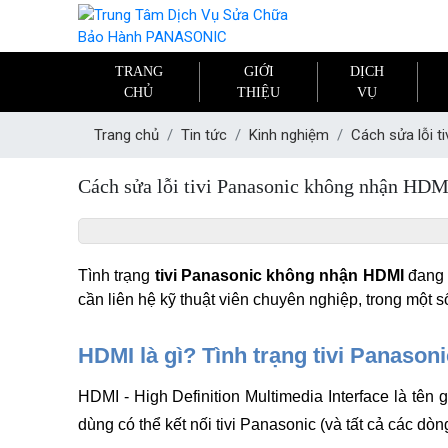
TRANG
GIỚI
DỊCH
CHỦ
THIỆU
VỤ
Trang chủ
Tin tức
Kinh nghiệm
Cách sửa lỗi t
Cách sửa lỗi tivi Panasonic không nhận HDM
Tủ lạnh bị xì gas, thiếu gas
Tủ lạnh mất nguồn
Tủ lạnh không đông đá
Tình trạng 
tivi Panasonic không nhận HDMI
 đang
Tủ lạnh bị đóng tuyết
cần liên hệ kỹ thuật viên chuyên nghiệp, trong một
Tủ lạnh bị hư board mạch
HDMI là gì? Tình trạng tivi Panaso
HDMI - High Definition Multimedia Interface là tên 
dùng có thể kết nối tivi Panasonic (và tất cả các dòn
Máy giặt rung lắc và kêu to bất thường