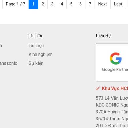
Page 1 / 7
1
2
3
4
5
6
7
Next
Last
Tin Tức
Liên Hệ
h
Tài Liệu
Kinh nghiệm
anasonic
Sự kiện
✅
Khu Vực H
573 Lê Văn Lươ
KDC CONIC Nguy
370A Huỳnh Tấn 
36/14 Thoại Ngọ
20 Lê Đức Thọ. 