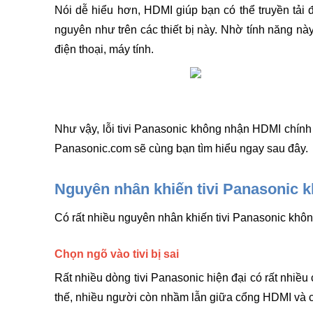
Nói dễ hiểu hơn, HDMI giúp bạn có thể truyền tải 
Máy giặt không xả nước
nguyên như trên các thiết bị này. Nhờ tính năng này,
Máy giặt không vắt nước
điện thoại, máy tính.
Máy giặt mất nguồn
Như vậy, lỗi tivi Panasonic không nhận HDMI chính 
Máy lạnh bị xì gas, hết gas
Panasonic.com sẽ cùng bạn tìm hiểu ngay sau đây. 
Máy lạnh không chạy do Block không chạy
Máy nén (block máy lạnh) chạy ồn
Nguyên nhân khiến tivi Panasonic 
Máy lạnh bị chảy nước
Có rất nhiều nguyên nhân khiến tivi Panasonic khôn
Chọn ngõ vào tivi bị sai
Rất nhiều dòng tivi Panasonic hiện đại có rất nhiề
thế, nhiều người còn nhầm lẫn giữa cổng HDMI và 