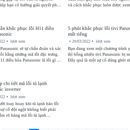
iúp bạn có hướng giải quyết phù
và cách khắc phục luôn được xem
đề đang quan tâm. Hãy cùng chún
hiểu trong bài viết sau.
ẫn khắc phục lỗi H11 điều
5 phút khắc phục lỗi tivi Pana
asonic
mất tiếng
022
lượt xem
20/03/2022
lượt xem
Panasonic sẽ tự chẩn đoán và xác
Bạn đang xem một chương trình y
lỗi bằng những mã lỗi đặc trưng.
thì bỗng nhiên tivi Panasonic bị m
11 điều hòa Panasonic là lỗi gì và
Đây quả là một sự cố đáng ghét 
 phục lỗi như thế nào? Hãy tham
đừng vội nổi nóng. Bài viết sau đ
g thông tin được chia sẻ trong
cung cấp đến bạn 4 nguyên nhân k
dưới đây nhé!
Panasonic bị mất tiếng và cách k
 chi tiết mã lỗi tủ lạnh
chuẩn nhất.
c inverter
022
lượt xem
ời loay hoay khi tủ lạnh báo lỗi
sự cố đột ngột không biết phải
ắm rõ bảng mã lỗi tủ lạnh
 inverter để có cách kiểm tra và
 sự cố sớm nhất.