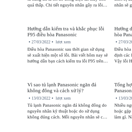
quá thấp. Chi tiết nguyên nhân gây ra lỗi
nhân sẽ g
này cũng như cách sửa chữa sẽ được bảo
hợp.
hành Panasonic cập nhật ngay sau đây.
Hướng dẫn kiểm tra và khắc phục lỗi
Hướng d
F95 điều hòa Panasonic
hòa Pan
27/03/2022
lượt xem
27/03/2
Điều hòa Panasonic sau thời gian sử dụng
Điều hòa 
sẽ xuất hiện một số lỗi. Bài viết hôm nay sẽ
định các 
hướng dẫn bạn cách kiểm tra lỗi F95 trên
Vậy lỗi H
máy lạnh Panasonic cũng như cách khắc
cách khắc
phục tình trạng này tại nhà nhanh chóng,
khảo nhữn
hiệu quả.
bài viết 
Vì sao tủ lạnh Panasonic ngăn đá
Tổng hợp
không đông và cách xử lý?
Panasoni
13/03/2022
lượt xem
13/03/2
Tủ lạnh Panasonic ngăn đá không đông do
Nhiều ngư
nguyên nhân kỹ thuật hoặc do sử dụng
hoặc gặp 
không đúng cách. Mỗi nguyên nhân sẽ có
làm gì. N
cách khắc phục tương ứng.
Panasonic
khắc phục