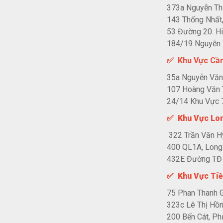
373a Nguyễn Th
143 Thống Nhất,
53 Đường 20. Hi
184/19 Nguyễn X
✅ Khu Vực Cầ
35a Nguyễn Văn 
107 Hoàng Văn 
24/14 Khu Vực 7
✅ Khu Vực Lo
322 Trần Văn Hý
400 QL1A, Long
432E Đường TĐ 8
✅ Khu Vực Tiề
75 Phan Thanh G
323c Lê Thị Hồ
200 Bến Cát, Ph