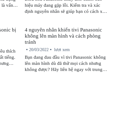
 là vấn
hiệu máy đang gặp lỗi. Kiểm tra và xác
g tôi tìm
định nguyên nhân sẽ giúp bạn có cách xử
lý phù hợp.
sonic bị
4 nguyên nhân khiến tivi Panasonic
không lên màn hình và cách phòng
tránh
20/03/2022
lượt xem
êu thích
ất tiếng.
Bạn đang đau đầu vì tivi Panasonic không
nhưng
lên màn hình dù đã thử mọi cách nhưng
ây sẽ
không được? Hãy liên hệ ngay với trung
hiến tivi
tâm bảo hành để được hỗ trợ sớm nhất!
hắc phục