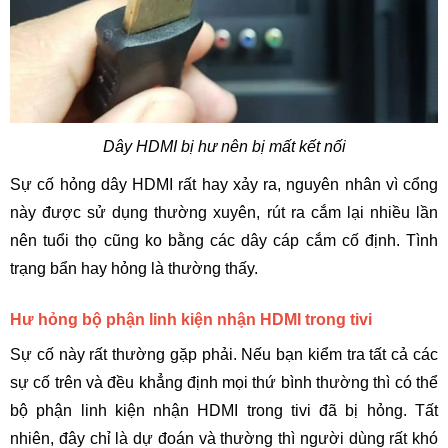
Dây HDMI bị hư nên bị mất kết nối
Sự cố hỏng dây HDMI rất hay xảy ra, nguyên nhân vì cổng 
này được sử dụng thường xuyên, rút ra cắm lại nhiều lần 
nên tuổi thọ cũng ko bằng các dây cáp cắm cố định. Tình 
trạng bẩn hay hỏng là thường thấy. 
Hư hỏng bộ phận linh kiện nhận HDMI trong tivi
Sự cố này rất thường gặp phải. Nếu bạn kiểm tra tất cả các 
sự cố trên và đều khẳng định mọi thứ bình thường thì có thể 
bộ phận linh kiện nhận HDMI trong tivi đã bị hỏng. Tất 
nhiên, đây chỉ là dự đoán và thường thì người dùng rất khó 