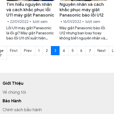
Tìm hiểu nguyên nhân
Nguyên nhân và cách
và cách khắc phục lỗi
khắc phục máy giặt
U11 máy giặt Panasonic
Panasonic báo lỗi U12
22/01/2022
lượt xem
16/01/2022
lượt xem
Lỗi U11 máy giặt Panasonic
Máy giặt Panasonic báo lỗi
là lỗi gì? Máy giặt Panasonic
U12 nhưng bạn loay hoay
báo lỗi U11 chỉ xuất hiện
không biết nguyên nhân và
trong quá trình xả vắt sau
cách khắc phục? Sự cố này
khi giặt. Vì lý do nào đó mà
không quá phức tạp nhưng
ge
First
Prev
1
2
3
4
5
6
7
Next
L
máy giặt Panasonic sau khi
bạn cần biết quy trình kiểm
 7
giặt chuyển sang giai đoạn
tra để lựa chọn phương án
xả vắt thì không thể xả nước
xử lý phù hợp.
được.
Giới Thiệu
Về chúng tôi
Bảo Hành
Chính sách bảo hành