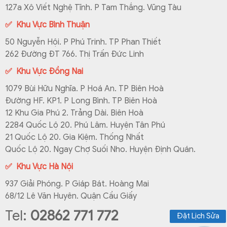
127a Xô Viết Nghệ Tĩnh. P Tam Thắng. Vũng Tàu
✅ Khu Vực Bình Thuận
50 Nguyễn Hội. P Phú Trinh. TP Phan Thiết
262 Đường ĐT 766. Thị Trấn Đức Linh
✅ Khu Vực Đồng Nai
1079 Bùi Hữu Nghĩa. P Hoá An. TP Biên Hoà
Đường HF. KP1. P Long Bình. TP Biên Hoà
12 Khu Gia Phú 2. Trảng Dài. Biên Hoà
2284 Quốc Lộ 20. Phú Lâm. Huyện Tân Phú
21 Quốc Lộ 20. Gia Kiệm. Thống Nhất
Quốc Lộ 20. Ngay Chợ Suối Nho. Huyện Định Quán.
✅ Khu Vực Hà Nội
937 Giải Phóng. P Giáp Bát. Hoàng Mai
68/12 Lê Văn Huyên. Quận Cầu Giấy
Tel:
02862 771 772
Đặt Lịch Sửa