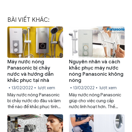
BÀI VIẾT KHÁC:
Máy nước nóng
Nguyên nhân và cách
Panasonic bị chảy
khắc phục máy nước
nước và hướng dẫn
nóng Panasonic không
khắc phục tại nhà
nóng
13/02/2022
lượt xem
13/02/2022
lượt xem
Máy nước nóng Panasonic
Máy nước nóng Panasonic
bị chảy nước do đâu và làm
giúp cho việc cung cấp
thế nào để khắc phục tình
nước linh hoạt hơn. Thế
trạng này? Bài viết dưới đây
nhưng trong quá trình sử
sẽ giúp bạn cách sửa sự cố
dụng chắc hẳn không tránh
này tại nhà.
khỏi sự cố. Làm thế nào khi
máy nước nóng Panasonic