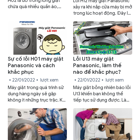
H02 là do trong lồng giặt
Lỗi H12 máy giặt Panasonic
chứa quá nhiều quần áo,
xảy ra khi nắp cửa máy bị mở
lồng giặt bị kẹt hoặc lỗi của
trong lúc hoạt động. Đây là
động cơ máy giặt. Cách
lỗi cơ bản thường gặp nên
khắc phục lỗi này cũng khá
cách khắc phục cũng khá
đơn giản.
đơn giản.
Sự cố lỗi H01 máy giặt
Lỗi U13 máy giặt
Panasonic và cách
Panasonic, làm thế
khắc phục
nào để khắc phục?
22/01/2022
lượt xem
22/01/2022
lượt xem
Máy giặt trong quá trình sử
Máy giặt bỗng nhiên báo lỗi
dụng hàng ngày sẽ gặp
U13 khiến bạn không thể
không ít những trục trặc. Khi
tiếp tục sử dụng được. Làm
máy hiển thị lỗi H01 máy giặt
thế nào để khắc phục nhanh
Panasonic thường xảy ra
lỗi U13 Máy Giặt Panasonic
bởi 3 nguyên nhân chính.
mà không cần gọi thợ?