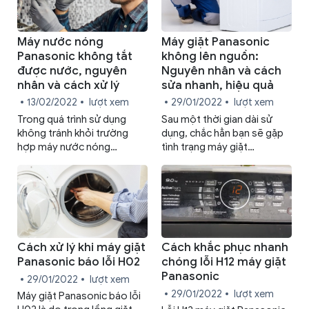
không nóng? Cách khắc
phục nào thì hiệu quả?
Máy nước nóng
Máy giặt Panasonic
Panasonic không tắt
không lên nguồn:
được nước, nguyên
Nguyên nhân và cách
nhân và cách xử lý
sửa nhanh, hiệu quả
13/02/2022
lượt xem
29/01/2022
lượt xem
Trong quá trình sử dụng
Sau một thời gian dài sử
không tránh khỏi trường
dụng, chắc hẳn bạn sẽ gặp
hợp máy nước nóng
tình trạng máy giặt
Panasonic không tắt được
Panasonic không lên nguồn.
nước. Bài viết này sẽ giúp
Để tìm cách khắc phục cho
bạn hiểu nguyên nhân và
từng nguyên nhân, bạn hãy
cách xử lý khi gặp vấn đề
tham khảo ngay những
này.
thông tin dưới đây.
Cách xử lý khi máy giặt
Cách khắc phục nhanh
Panasonic báo lỗi H02
chóng lỗi H12 máy giặt
Panasonic
29/01/2022
lượt xem
29/01/2022
lượt xem
Máy giặt Panasonic báo lỗi