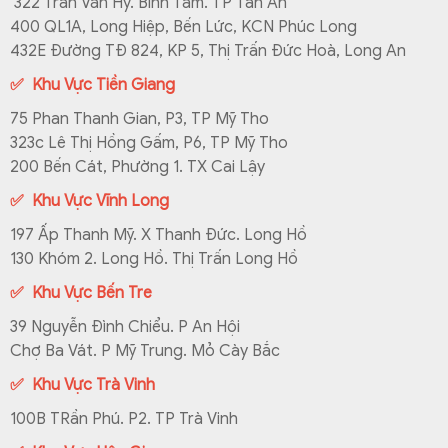
322 Trần Văn Hý. Bình Tâm. TP Tân An
400 QL1A, Long Hiệp, Bến Lức, KCN Phúc Long
432E Đường TĐ 824, KP 5, Thị Trấn Đức Hoà, Long An
✅ Khu Vực Tiền Giang
75 Phan Thanh Gian, P3, TP Mỹ Tho
323c Lê Thị Hồng Gấm, P6, TP Mỹ Tho
200 Bến Cát, Phường 1. TX Cai Lậy
✅ Khu Vực Vĩnh Long
197 Ấp Thanh Mỹ. X Thanh Đức. Long Hồ
130 Khóm 2. Long Hồ. Thị Trấn Long Hồ
✅ Khu Vực Bến Tre
39 Nguyễn Đình Chiểu. P An Hội
Chợ Ba Vát. P Mỹ Trung. Mỏ Cày Bắc
✅ Khu Vực Trà Vinh
100B TRần Phú. P2. TP Trà Vinh