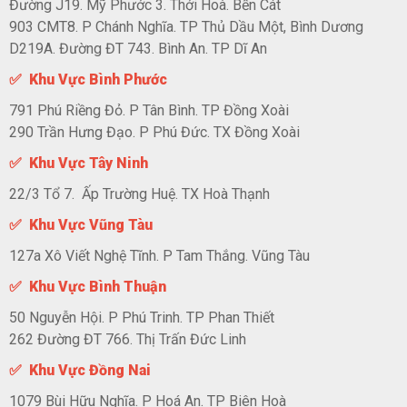
Đường J19. Mỹ Phước 3. Thới Hoà. Bến Cát
903 CMT8. P Chánh Nghĩa. TP Thủ Dầu Một, Bình Dương
D219A. Đường ĐT 743. Bình An. TP Dĩ An
✅ Khu Vực Bình Phước
791 Phú Riềng Đỏ. P Tân Bình. TP Đồng Xoài
290 Trần Hưng Đạo. P Phú Đức. TX Đồng Xoài
✅ Khu Vực Tây Ninh
22/3 Tổ 7. Ấp Trường Huệ. TX Hoà Thạnh
✅ Khu Vực Vũng Tàu
127a Xô Viết Nghệ Tĩnh. P Tam Thắng. Vũng Tàu
✅ Khu Vực Bình Thuận
50 Nguyễn Hội. P Phú Trinh. TP Phan Thiết
262 Đường ĐT 766. Thị Trấn Đức Linh
✅ Khu Vực Đồng Nai
1079 Bùi Hữu Nghĩa. P Hoá An. TP Biên Hoà