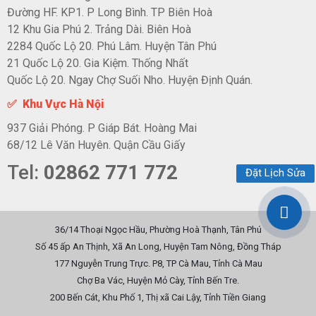
Đường HF. KP1. P Long Bình. TP Biên Hoà
12 Khu Gia Phú 2. Trảng Dài. Biên Hoà
2284 Quốc Lộ 20. Phú Lâm. Huyện Tân Phú
21 Quốc Lộ 20. Gia Kiệm. Thống Nhất
Quốc Lộ 20. Ngay Chợ Suối Nho. Huyện Định Quán.
✅ Khu Vực Hà Nội
937 Giải Phóng. P Giáp Bát. Hoàng Mai
68/12 Lê Văn Huyên. Quận Cầu Giấy
Tel:
02862 771 772
Đặt Lịch Sửa
36/14 Thoại Ngọc Hầu, Phường Hoà Thạnh, Tân Phú
Số 45 ấp An Thịnh, Xã An Long, Huyện Tam Nông, Đồng Tháp
177 Nguyễn Trung Trực. P8, TP Cà Mau, Tỉnh Cà Mau
Chợ Ba Vác, Huyện Mỏ Cày, Tỉnh Bến Tre.
200 Bến Cát, Khu Phố 1, Thị xã Cai Lậy, Tỉnh Tiền Giang