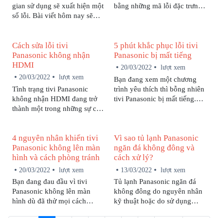
gian sử dụng sẽ xuất hiện một
bằng những mã lỗi đặc trưng.
số lỗi. Bài viết hôm nay sẽ
Vậy lỗi H11 điều hòa
hướng dẫn bạn cách kiểm tra
Panasonic là lỗi gì và cách
lỗi F95 trên máy lạnh
khắc phục lỗi như thế nào?
Cách sửa lỗi tivi
5 phút khắc phục lỗi tivi
Panasonic cũng như cách
Hãy tham khảo những thông
Panasonic không nhận
Panasonic bị mất tiếng
khắc phục tình trạng này tại
tin được chia sẻ trong bài viết
HDMI
nhà nhanh chóng, hiệu quả.
dưới đây nhé!
20/03/2022
lượt xem
20/03/2022
lượt xem
Bạn đang xem một chương
Tình trạng tivi Panasonic
trình yêu thích thì bỗng nhiên
không nhận HDMI đang trở
tivi Panasonic bị mất tiếng.
thành một trong những sự cố
Đây quả là một sự cố đáng
mà người dùng thường xuyên
ghét nhưng đừng vội nổi
gặp phải. Không cần liên hệ
nóng. Bài viết sau đây sẽ
4 nguyên nhân khiến tivi
Vì sao tủ lạnh Panasonic
kỹ thuật viên chuyên nghiệp,
cung cấp đến bạn 4 nguyên
Panasonic không lên màn
ngăn đá không đông và
trong một số trường hợp bạn
nhân khiến tivi Panasonic bị
hình và cách phòng tránh
cách xử lý?
vẫn có thể tự mình khắc phục
mất tiếng và cách khắc phục
tại nhà.
chuẩn nhất.
20/03/2022
lượt xem
13/03/2022
lượt xem
Bạn đang đau đầu vì tivi
Tủ lạnh Panasonic ngăn đá
Panasonic không lên màn
không đông do nguyên nhân
hình dù đã thử mọi cách
kỹ thuật hoặc do sử dụng
nhưng không được? Hãy liên
không đúng cách. Mỗi