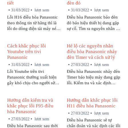
tiết
đèn đỏ
31/03/2022
lượt xem
31/03/2022
lượt xem
Lỗi H16 điều hòa Panasonic
Điều hòa Panasonic báo đèn
theo thông tin từ hãng thì là
đỏ báo hiệu thiết bị đang gặp
lỗi do dòng điện tải máy nén
sự cố. Tìm ra nguyên nhân sẽ
quá thấp. Chi tiết nguyên
giúp bạn có hướng giải quyết
nhân gây ra lỗi này cũng như
phù hợp.
Cách khắc phục lỗi
Hé lộ các nguyên nhân
cách sửa chữa sẽ được bảo
Youtube trên tivi
điều hòa Panasonic nháy
hành Panasonic cập nhật
Panasonic
đèn Timer và cách xử lý
ngay sau đây.
31/03/2022
lượt xem
27/03/2022
lượt xem
Lỗi Youtube trên tivi
Điều hòa Panasonic nháy đèn
Panasonic thường xuất hiện
Timer báo hiệu máy đang gặp
gây khó chịu cho người sử
lỗi. Kiểm tra và xác định
dụng và cách khắc phục luôn
nguyên nhân sẽ giúp bạn có
được xem là vấn đề đang
cách xử lý phù hợp.
Hướng dẫn kiểm tra và
Hướng dẫn khắc phục lỗi
quan tâm. Hãy cùng chúng
khắc phục lỗi F95 điều
H11 điều hòa Panasonic
tôi tìm hiểu trong bài viết sau.
hòa Panasonic
27/03/2022
lượt xem
27/03/2022
lượt xem
Điều hòa Panasonic sẽ tự
Điều hòa Panasonic sau thời
chẩn đoán và xác định các lỗi