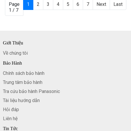
hệ ngay với trung tâm bảo
nguyên nhân sẽ có cách khắc
Page
1
2
3
4
5
6
7
Next
Last
hành để được hỗ trợ sớm
phục tương ứng.
1 / 7
nhất!
Giới Thiệu
Về chúng tôi
Bảo Hành
Chính sách bảo hành
Trung tâm bảo hành
Tra cứu bảo hành Panasonic
Tài liệu hướng dẫn
Hỏi đáp
Liên hệ
Tin Tức