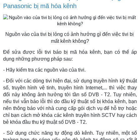
Panasonic bị mã hóa kênh
Nguồn vào của tivi bị lỏng có ảnh hưởng gì đến việc tivi bị 
mất kênh không?
Để sửa được lỗi tivi báo bị mã hóa kênh, bạn có thể áp
dụng những phương pháp sau:
- Hãy kiểm tra các nguồn vào của tivi.
- Đối với các dòng tivi hiện đại, sử dụng truyền hình kỹ thuật
số, truyền hình vệ tinh, truyền hình Internet,... thì việc thay
đổi này không ảnh hưởng tới tần số DVB - T2. Tuy nhiên,
nếu tivi vẫn báo lỗi thì do đầu kỹ thuật số bị khóa kênh, bạn
nên thông báo với nhà cung cấp gói dịch vụ để hỗ trợ hoặc
chỉ bạn cách mở khóa các kênh truyền hình SCTV hay cách
bẻ khóa đầu thu kỹ thuật số DVB - T2.
- Sử dụng chức năng tự động dò kênh. Tuy nhiên, một số
trường hợp do sóng yếu nên dò kênh tự động sẽ ra rất ít