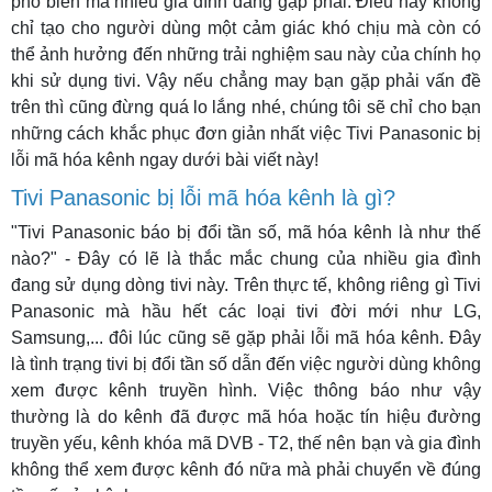
phổ biến mà nhiều gia đình đang gặp phải. Điều này không
chỉ tạo cho người dùng một cảm giác khó chịu mà còn có
thể ảnh hưởng đến những trải nghiệm sau này của chính họ
khi sử dụng tivi. Vậy nếu chẳng may bạn gặp phải vấn đề
trên thì cũng đừng quá lo lắng nhé, chúng tôi sẽ chỉ cho bạn
những cách khắc phục đơn giản nhất việc Tivi Panasonic bị
lỗi mã hóa kênh ngay dưới bài viết này!
Tivi Panasonic bị lỗi mã hóa kênh là gì?
"Tivi Panasonic báo bị đổi tần số, mã hóa kênh là như thế
nào?" - Đây có lẽ là thắc mắc chung của nhiều gia đình
đang sử dụng dòng tivi này. Trên thực tế, không riêng gì Tivi
Panasonic mà hầu hết các loại tivi đời mới như LG,
Samsung,... đôi lúc cũng sẽ gặp phải lỗi mã hóa kênh. Đây
là tình trạng tivi bị đổi tần số dẫn đến việc người dùng không
xem được kênh truyền hình. Việc thông báo như vậy
thường là do kênh đã được mã hóa hoặc tín hiệu đường
truyền yếu, kênh khóa mã DVB - T2, thế nên bạn và gia đình
không thể xem được kênh đó nữa mà phải chuyển về đúng