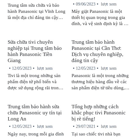
09/06/2023
lượt xem
Trung tâm sửa chữa và bảo
hành Panasonic tại Vĩnh Long
Máy giặt Panasonic là một
là một địa chỉ đáng tin cậy
thiết bị quan trọng trong gia
cho việc bảo vệ và sửa chữa
đình, và vệ sinh định kỳ là rất
các sản phẩm Panasonic. Với
quan trọng để đảm bảo máy
nhiều năm kinh nghiệm và uy
hoạt động ổn định và độ bền
Sửa chữa tivi chuyên
Trung tâm bảo hành
tín trong lĩnh vực này, Trung
cao. Hãy cùng tham khảo một
nghiệp tại Trung tâm bảo
Panasonic tại Cần Thơ:
tâm Panasonic tại Vĩnh Long
số bước cơ bản để vệ sinh
hành Panasonic Tiền
Dịch vụ chuyên nghiệp,
cam kết cung cấp dịch vụ
máy giặt của trung tâm
Giang
đáng tin cậy
chất lượng và đáng tin cậy
Panasonic dưới đây!
cho khách hàng.
12/05/2023
lượt xem
12/05/2023
lượt xem
Tivi là một trong những sản
Panasonic là một trong những
phẩm điện tử phổ biến và
thương hiệu hàng đầu về các
được sử dụng rộng rãi trong
sản phẩm điện tử tiêu dùng,
đời sống hiện đại, nó giúp
điện gia dụng, thiết bị giải trí
chúng ta thư giãn sau thời
và thiết bị công nghiệp. Để
Trung tâm bảo hành sửa
Tổng hợp những cách
gian làm việc và học tập căng
đảm bảo sự hoạt động tốt
chữa Panasonic uy tín tại
khắc phục tivi Panasonic
thẳng. Tuy nhiên, là thiết bị
nhất của các sản phẩm
Long An
bị rè tiếng!
điện tử thì không tránh khỏi
Panasonic, quý khách hàng
những lỗi kỹ thuật thường
cần sử dụng các dịch vụ bảo
12/05/2023
lượt xem
29/07/2021
lượt xem
xuyên xảy ra, gây ảnh hưởng
hành chuyên nghiệp, đảm
Ngày nay, trong mỗi gia đình
Tại sao chiếc tivi nhà bạn
đến trải nghiệm giải trí của
bảo chất lượng và tiện ích.