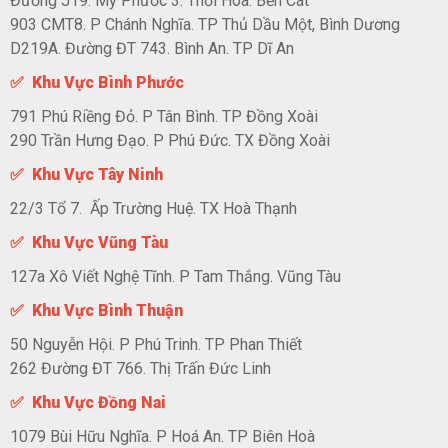
Đường J19. Mỹ Phước 3. Thới Hoà. Bến Cát
903 CMT8. P Chánh Nghĩa. TP Thủ Dầu Một, Bình Dương
D219A. Đường ĐT 743. Bình An. TP Dĩ An
✅ Khu Vực Bình Phước
791 Phú Riềng Đỏ. P Tân Bình. TP Đồng Xoài
290 Trần Hưng Đạo. P Phú Đức. TX Đồng Xoài
✅ Khu Vực Tây Ninh
22/3 Tổ 7. Ấp Trường Huệ. TX Hoà Thạnh
✅ Khu Vực Vũng Tàu
127a Xô Viết Nghệ Tĩnh. P Tam Thắng. Vũng Tàu
✅ Khu Vực Bình Thuận
50 Nguyễn Hội. P Phú Trinh. TP Phan Thiết
262 Đường ĐT 766. Thị Trấn Đức Linh
✅ Khu Vực Đồng Nai
1079 Bùi Hữu Nghĩa. P Hoá An. TP Biên Hoà