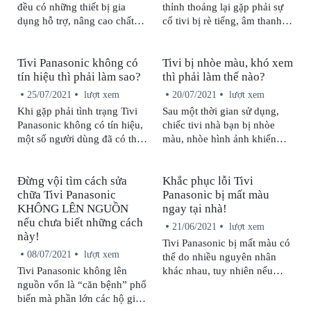
đều có những thiết bị gia
thỉnh thoảng lại gặp phải sự
người dùng. Vì thế, việc tìm
Trung tâm bảo hành, sửa chữa
dụng hỗ trợ, nâng cao chất
cố tivi bị rè tiếng, âm thanh
kiếm một trung tâm bảo hành
Panasonic uy tín tại Cần Thơ
lượng cuộc sống đến từ nhiều
không rõ? Bạn nên xử lý tình
uy tín để sửa chữa tivi là cực
là một trong những địa chỉ
thương hiệu khác nhau và
trạng đó như thế nào? Để tự
kỳ quan trọng.
đáng tin cậy nhất hiện nay để
Tivi Panasonic không có
Tivi bị nhòe màu, khó xem
trong đó các sản phẩm đến từ
kiểm tra và tìm cách khắc
quý khách hàng có thể yên
tín hiệu thì phải làm sao?
thì phải làm thế nào?
Panasonic luôn được nhiều
phục tivi nói chung và dòng
tâm sử dụng.
người tiêu dùng lựa chọn. Tuy
tivi Panasonic bị rè tiếng nói
25/07/2021
lượt xem
20/07/2021
lượt xem
nhiên, sau một thời gian sử
riêng, mời bạn hãy cùng
Khi gặp phải tình trạng Tivi
Sau một thời gian sử dụng,
dụng việc gặp phải các sự cố
Trung Tâm Bảo Hành Sửa
Panasonic không có tín hiệu,
chiếc tivi nhà bạn bị nhòe
hay phát sinh lỗi là điều
Chữa Panasonic tham khảo
một số người dùng đã có thể
màu, nhòe hình ảnh khiến
không thể tránh khỏi do đó
ngay bài viết bên dưới nhé!
tự khắc phục được mà không
bạn cảm thấy khó chịu khi
trung tâm bảo hành Panasonic
cần đến các trung tâm sửa
xem. Bạn vẫn không biết đâu
có chi nhánh tại Long An để
Đừng vội tìm cách sửa
Khắc phục lỗi Tivi
chữa, bảo hành tivi. Vậy, họ
là nguyên nhân dẫn tới tình
sẵn sàng hỗ trợ, khắc phục hư
chữa Tivi Panasonic
Panasonic bị mất màu
đã khắc phục tình trạng đó
trạng đó? Phải khắc phục ra
hỏng cho người dùng.
KHÔNG LÊN NGUỒN
ngay tại nhà!
như thế nào, bạn có biết
sao? Đừng lo lắng, ngay
nếu chưa biết những cách
không? Hãy cùng Trung Tâm
trong bài viết dưới đâu, Trung
21/06/2021
lượt xem
này!
Sửa Chữa Bảo Hành
Tâm Sửa Chữa Bảo Hành
Tivi Panasonic bị mất màu có
Panasonic tham khảo ngay
Panasonic sẽ giúp bạn tìm
08/07/2021
lượt xem
thể do nhiều nguyên nhân
bài viết sau để biết câu trả lời
hiểu được những nguyên
Tivi Panasonic không lên
khác nhau, tuy nhiên nếu
nhé!
nhân và cách khắc phục tình
nguồn vốn là “căn bệnh” phổ
không biết cách khắc phục
trạng tivi bị nhòe màu đơn
biến mà phần lớn các hộ gia
tình trạng này ngay tại nhà thì
giản ngay tại nhà!