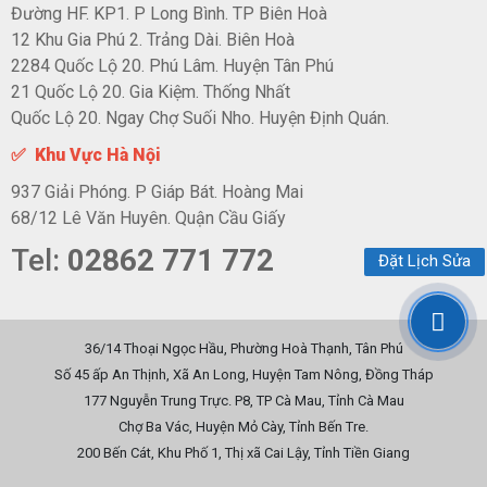
Đường HF. KP1. P Long Bình. TP Biên Hoà
12 Khu Gia Phú 2. Trảng Dài. Biên Hoà
2284 Quốc Lộ 20. Phú Lâm. Huyện Tân Phú
21 Quốc Lộ 20. Gia Kiệm. Thống Nhất
Quốc Lộ 20. Ngay Chợ Suối Nho. Huyện Định Quán.
✅ Khu Vực Hà Nội
937 Giải Phóng. P Giáp Bát. Hoàng Mai
68/12 Lê Văn Huyên. Quận Cầu Giấy
Tel:
02862 771 772
Đặt Lịch Sửa
36/14 Thoại Ngọc Hầu, Phường Hoà Thạnh, Tân Phú
Số 45 ấp An Thịnh, Xã An Long, Huyện Tam Nông, Đồng Tháp
177 Nguyễn Trung Trực. P8, TP Cà Mau, Tỉnh Cà Mau
Chợ Ba Vác, Huyện Mỏ Cày, Tỉnh Bến Tre.
200 Bến Cát, Khu Phố 1, Thị xã Cai Lậy, Tỉnh Tiền Giang