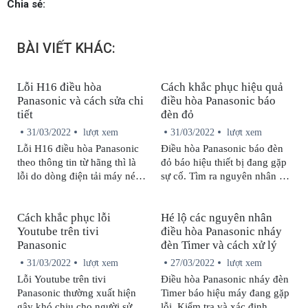
Chia sẻ:
BÀI VIẾT KHÁC:
Lỗi H16 điều hòa
Cách khắc phục hiệu quả
Panasonic và cách sửa chi
điều hòa Panasonic báo
tiết
đèn đỏ
31/03/2022
lượt xem
31/03/2022
lượt xem
Lỗi H16 điều hòa Panasonic
Điều hòa Panasonic báo đèn
theo thông tin từ hãng thì là
đỏ báo hiệu thiết bị đang gặp
lỗi do dòng điện tải máy nén
sự cố. Tìm ra nguyên nhân sẽ
quá thấp. Chi tiết nguyên
giúp bạn có hướng giải quyết
nhân gây ra lỗi này cũng như
phù hợp.
Cách khắc phục lỗi
Hé lộ các nguyên nhân
cách sửa chữa sẽ được bảo
Youtube trên tivi
điều hòa Panasonic nháy
hành Panasonic cập nhật
Panasonic
đèn Timer và cách xử lý
ngay sau đây.
31/03/2022
lượt xem
27/03/2022
lượt xem
Lỗi Youtube trên tivi
Điều hòa Panasonic nháy đèn
Panasonic thường xuất hiện
Timer báo hiệu máy đang gặp
gây khó chịu cho người sử
lỗi. Kiểm tra và xác định