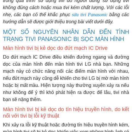
trong quá trình sử dụng tivi do người dùng sử dụng tivi
không đúng cách hoặc mua tivi kém chất lượng. Với các lỗi
nhẹ, các bạn có thể khắc phục
sửa tivi Panasonic
bằng các
hướng dẫn sẽ được giới thiệu trong bài viết dưới đây.
MỘT SỐ NGUYÊN NHÂN DẪN ĐẾN TÌNH
TRẠNG TIVI PANASONIC BỊ SỌC MÀN HÌNH
Màn hình tivi bị kẻ dọc do đứt mạch IC Drive
Do đứt mạch IC Drive điều khiển đường ngang và đường
dọc của màn hình đến màn hình tivi LG nhà bạn. Những
mạch này có chức năng nối các điểm màn hình với nhau,
nếu đứt mạch này cũng dễ khiến cho tivi LG bị mờ màn hình
hoặc bị mất màu. Hiện tượng này thường xuyên xảy ra nếu
như không để ý thì khó phát hiện ra được để lâu, tivi nhà
bạn sẽ nặng thêm.
Màn hình tivi bị kẻ dọc do tín hiệu truyền hình, do kết
nối với tivi bị lỗi kỹ thuật
Khi xảy ra lỗi kỹ thuật hoặc đường tín hiệu truyền hình kém,
màn hình tivi sẽ bị kẻ dọc khiến việc xem những hình ảnh có