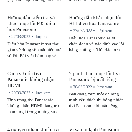
dụng và cách khắc phục luôn
nguyên nhân sẽ giúp bạn có
được xem là vấn đề đang
cách xử lý phù hợp.
Hướng dẫn kiểm tra và
Hướng dẫn khắc phục lỗi
quan tâm. Hãy cùng chúng
khắc phục lỗi F95 điều
H11 điều hòa Panasonic
tôi tìm hiểu trong bài viết sau.
hòa Panasonic
27/03/2022
lượt xem
27/03/2022
lượt xem
Điều hòa Panasonic sẽ tự
Điều hòa Panasonic sau thời
chẩn đoán và xác định các lỗi
gian sử dụng sẽ xuất hiện một
bằng những mã lỗi đặc trưng.
số lỗi. Bài viết hôm nay sẽ
Vậy lỗi H11 điều hòa
hướng dẫn bạn cách kiểm tra
Panasonic là lỗi gì và cách
lỗi F95 trên máy lạnh
khắc phục lỗi như thế nào?
Cách sửa lỗi tivi
5 phút khắc phục lỗi tivi
Panasonic cũng như cách
Hãy tham khảo những thông
Panasonic không nhận
Panasonic bị mất tiếng
khắc phục tình trạng này tại
tin được chia sẻ trong bài viết
HDMI
nhà nhanh chóng, hiệu quả.
dưới đây nhé!
20/03/2022
lượt xem
20/03/2022
lượt xem
Bạn đang xem một chương
Tình trạng tivi Panasonic
trình yêu thích thì bỗng nhiên
không nhận HDMI đang trở
tivi Panasonic bị mất tiếng.
thành một trong những sự cố
Đây quả là một sự cố đáng
mà người dùng thường xuyên
ghét nhưng đừng vội nổi
gặp phải. Không cần liên hệ
nóng. Bài viết sau đây sẽ
4 nguyên nhân khiến tivi
Vì sao tủ lạnh Panasonic
kỹ thuật viên chuyên nghiệp,
cung cấp đến bạn 4 nguyên