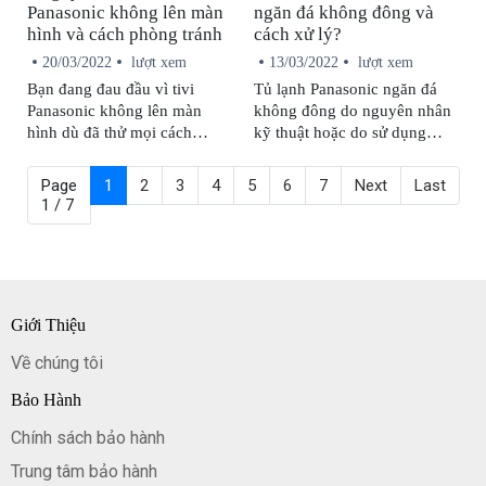
Panasonic không lên màn
ngăn đá không đông và
trong một số trường hợp bạn
nhân khiến tivi Panasonic bị
hình và cách phòng tránh
cách xử lý?
vẫn có thể tự mình khắc phục
mất tiếng và cách khắc phục
tại nhà.
chuẩn nhất.
20/03/2022
lượt xem
13/03/2022
lượt xem
Bạn đang đau đầu vì tivi
Tủ lạnh Panasonic ngăn đá
Panasonic không lên màn
không đông do nguyên nhân
hình dù đã thử mọi cách
kỹ thuật hoặc do sử dụng
nhưng không được? Hãy liên
không đúng cách. Mỗi
hệ ngay với trung tâm bảo
nguyên nhân sẽ có cách khắc
Page
1
2
3
4
5
6
7
Next
Last
hành để được hỗ trợ sớm
phục tương ứng.
1 / 7
nhất!
Giới Thiệu
Về chúng tôi
Bảo Hành
Chính sách bảo hành
Trung tâm bảo hành