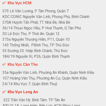
✅
Khu Vực HCM
573 Lê Văn Lương, P Tân Phong, Quận 7
KDC CONIC Nguyễn Văn Linh, Phong Phú, Bình Chánh
370A Huỳnh Tấn Phát, TT. Nhà Bè, Nhà Bè
36/14 Thoại Ngọc Hầu, P Hoà Thạnh, Q Tân Phú
20 Lê Đức Thọ. P Thới An. Quận 12
373a Nguyễn Thượng Hiền, P11, Quận 10
143 Thống Nhất, P.Bình Thọ, TP. Thủ Đức
53 Đường 20. Hiệp Bình Chánh, Thủ Đức
184/19 Nguyễn Xí, P26, Quận Bình Thạnh
✅ Khu Vực Cần Thơ
35a Nguyễn Văn Linh, Phường An Khánh, Quận Ninh Kiều
107 Hoàng Văn Thụ, Phường An Cư, Quận Ninh Kiều
24/14 Khu Vực 7, Quận Bình Thuỷ
✅ Khu Vực Long An
322 Trần Văn Hý. Bình Tâm. TP Tân An
400 QL1A, Long Hiệp, Bến Lức, KCN Phúc Long