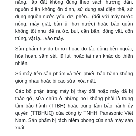
năng, lắp đặt không đúng theo sách hướng dẫn,
nguồn điện không ổn định, sử dụng sai điện thế, sử
dụng nguồn nước yếu, dơ, phèn... (đối với máy nước
nóng, máy giặt, bàn ủi hơi nước) hoặc bảo quản
không tốt như để nước, bụi, cặn bẩn, động vật, côn
trùng, vật lạ... vào máy.
Sản phẩm hư do bị rơi hoặc do tác động bên ngoài,
hỏa hoạn, sấm sét, lũ lụt, hoặc tai nạn khác do thiên
nhiên.
Số máy trên sản phẩm và trên phiếu bảo hành không
giống nhau hoặc bị cạo sửa, xóa mất.
Các bộ phận trong máy bị thay đổi hoặc máy đã bị
tháo gỡ, sửa chữa ở những nơi không phải là trung
tâm bảo hành (TTBH) hoặc trung tâm bảo hành ủy
quyền (TTBHUQ) của công ty TNHH Panasonic Việt
Nam. Sản phẩm bị rách niêm phong của nhà máy sản
xuất.