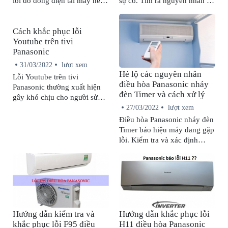
lỗi do dòng điện tải máy nén
sự cố. Tìm ra nguyên nhân sẽ
quá thấp. Chi tiết nguyên
giúp bạn có hướng giải quyết
nhân gây ra lỗi này cũng như
phù hợp.
Cách khắc phục lỗi
cách sửa chữa sẽ được bảo
Youtube trên tivi
hành Panasonic cập nhật
Panasonic
ngay sau đây.
31/03/2022
lượt xem
Hé lộ các nguyên nhân
Lỗi Youtube trên tivi
điều hòa Panasonic nháy
Panasonic thường xuất hiện
đèn Timer và cách xử lý
gây khó chịu cho người sử
27/03/2022
lượt xem
dụng và cách khắc phục luôn
được xem là vấn đề đang
Điều hòa Panasonic nháy đèn
quan tâm. Hãy cùng chúng
Timer báo hiệu máy đang gặp
tôi tìm hiểu trong bài viết sau.
lỗi. Kiểm tra và xác định
nguyên nhân sẽ giúp bạn có
cách xử lý phù hợp.
Hướng dẫn kiểm tra và
Hướng dẫn khắc phục lỗi
khắc phục lỗi F95 điều
H11 điều hòa Panasonic