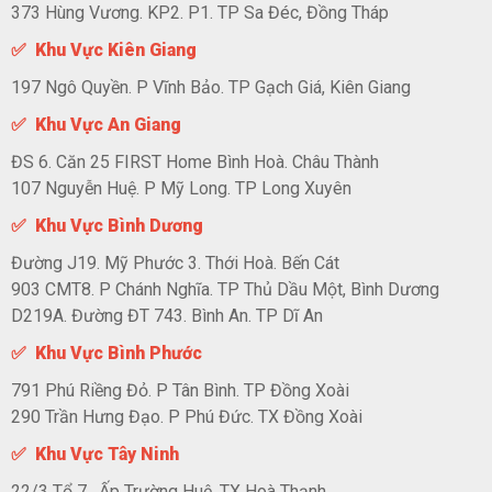
373 Hùng Vương. KP2. P1. TP Sa Đéc, Đồng Tháp
✅ Khu Vực Kiên Giang
197 Ngô Quyền. P Vĩnh Bảo. TP Gạch Giá, Kiên Giang
✅ Khu Vực An Giang
ĐS 6. Căn 25 FIRST Home Bình Hoà. Châu Thành
107 Nguyễn Huệ. P Mỹ Long. TP Long Xuyên
✅ Khu Vực Bình Dương
Đường J19. Mỹ Phước 3. Thới Hoà. Bến Cát
903 CMT8. P Chánh Nghĩa. TP Thủ Dầu Một, Bình Dương
D219A. Đường ĐT 743. Bình An. TP Dĩ An
✅ Khu Vực Bình Phước
791 Phú Riềng Đỏ. P Tân Bình. TP Đồng Xoài
290 Trần Hưng Đạo. P Phú Đức. TX Đồng Xoài
✅ Khu Vực Tây Ninh
22/3 Tổ 7. Ấp Trường Huệ. TX Hoà Thạnh