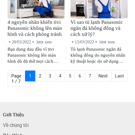
trong một số trường hợp bạn
nhân khiến tivi Panasonic bị
vẫn có thể tự mình khắc phục
mất tiếng và cách khắc phục
tại nhà.
chuẩn nhất.
4 nguyên nhân khiến tivi
Vì sao tủ lạnh Panasonic
Panasonic không lên màn
ngăn đá không đông và
hình và cách phòng tránh
cách xử lý?
20/03/2022
lượt xem
13/03/2022
lượt xem
Bạn đang đau đầu vì tivi
Tủ lạnh Panasonic ngăn đá
Panasonic không lên màn
không đông do nguyên nhân
hình dù đã thử mọi cách
kỹ thuật hoặc do sử dụng
nhưng không được? Hãy liên
không đúng cách. Mỗi
hệ ngay với trung tâm bảo
nguyên nhân sẽ có cách khắc
Page
1
2
3
4
5
6
7
Next
Last
hành để được hỗ trợ sớm
phục tương ứng.
1 / 7
nhất!
Giới Thiệu
Về chúng tôi