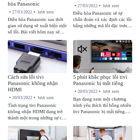
hòa Panasonic
27/03/2022
lượt xem
27/03/2022
lượt xem
Điều hòa Panasonic sẽ tự
Điều hòa Panasonic sau thời
chẩn đoán và xác định các lỗi
gian sử dụng sẽ xuất hiện một
bằng những mã lỗi đặc trưng.
số lỗi. Bài viết hôm nay sẽ
Vậy lỗi H11 điều hòa
hướng dẫn bạn cách kiểm tra
Panasonic là lỗi gì và cách
lỗi F95 trên máy lạnh
khắc phục lỗi như thế nào?
Panasonic cũng như cách
Hãy tham khảo những thông
khắc phục tình trạng này tại
tin được chia sẻ trong bài viết
nhà nhanh chóng, hiệu quả.
dưới đây nhé!
Cách sửa lỗi tivi
5 phút khắc phục lỗi tivi
Panasonic không nhận
Panasonic bị mất tiếng
HDMI
20/03/2022
lượt xem
20/03/2022
lượt xem
Bạn đang xem một chương
Tình trạng tivi Panasonic
trình yêu thích thì bỗng nhiên
không nhận HDMI đang trở
tivi Panasonic bị mất tiếng.
thành một trong những sự cố
Đây quả là một sự cố đáng
mà người dùng thường xuyên
ghét nhưng đừng vội nổi
gặp phải. Không cần liên hệ
nóng. Bài viết sau đây sẽ
kỹ thuật viên chuyên nghiệp,
cung cấp đến bạn 4 nguyên