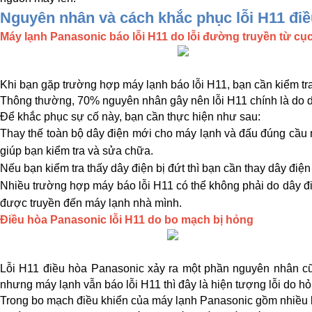
Nguyên nhân và cách khắc phục lỗi H11 đi
Máy lạnh Panasonic báo lỗi H11 do lỗi đường truyền từ cục 
Khi bạn gặp trường hợp máy lạnh báo lỗi H11, bạn cần kiểm tra
Thông thường, 70% nguyên nhân gây nên lỗi H11 chính là do d
Để khắc phục sự cố này, bạn cần thực hiện như sau:
Thay thế toàn bộ dây điện mới cho máy lạnh và đấu đúng cầu n
giúp bạn kiểm tra và sửa chữa.
Nếu bạn kiểm tra thấy dây điện bị đứt thì bạn cần thay dây điệ
Nhiều trường hợp máy báo lỗi H11 có thể không phải do dây đ
được truyền đến máy lạnh nhà mình. 
Điều hòa Panasonic lỗi H11 do bo mạch bị hỏng
Lỗi H11 điều hòa Panasonic xảy ra một phần nguyên nhân cũn
nhưng máy lạnh vẫn báo lỗi H11 thì đây là hiện tượng lỗi do h
Trong bo mạch điều khiển của máy lạnh Panasonic gồm nhiều linh