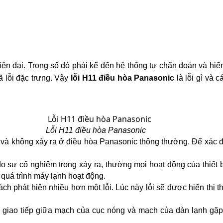
 đại. Trong số đó phải kể đến hệ thống tự chẩn đoán và hiển t
 lỗi đặc trưng. Vậy 
lỗi H11 điều hòa Panasonic
 là lỗi gì và
Lỗi H11 điều hòa Panasonic
và không xảy ra ở điều hòa Panasonic thông thường. Để xác đị
o sự cố nghiêm trọng xảy ra, thường mọi hoạt động của thiết b
 quá trình máy lạnh hoạt động.
h phát hiện nhiều hơn một lỗi. Lúc này lỗi sẽ được hiển thị the
 giao tiếp giữa mạch của cục nóng và mạch của dàn lạnh gặp v