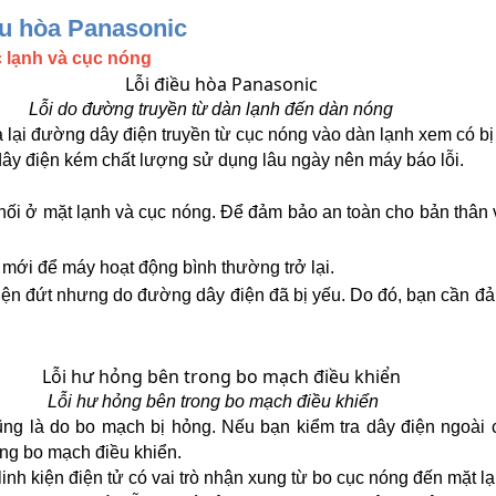
ều hòa Panasonic
lạnh và cục nóng
Lỗi do đường truyền từ dàn lạnh đến dàn nóng 
 lại đường dây điện truyền từ cục nóng vào dàn lạnh xem có bị
ây điện kém chất lượng sử dụng lâu ngày nên máy báo lỗi. 
ối ở mặt lạnh và cục nóng. Để đảm bảo an toàn cho bản thân và
n mới để máy hoạt động bình thường trở lại.
iện đứt nhưng do đường dây điện đã bị yếu. Do đó, bạn cần đả
Lỗi hư hỏng bên trong bo mạch điều khiển
g là do bo mạch bị hỏng. Nếu bạn kiểm tra dây điện ngoài c
ỏng bo mạch điều khiển. 
 kiện điện tử có vai trò nhận xung từ bo cục nóng đến mặt lạnh