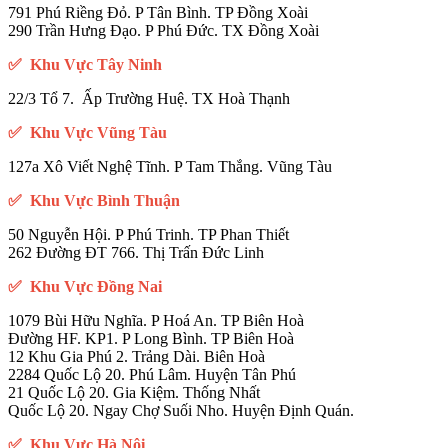
791 Phú Riềng Đỏ. P Tân Bình. TP Đồng Xoài
290 Trần Hưng Đạo. P Phú Đức. TX Đồng Xoài
✅ Khu Vực Tây Ninh
22/3 Tổ 7. Ấp Trường Huệ. TX Hoà Thạnh
✅ Khu Vực Vũng Tàu
127a Xô Viết Nghệ Tĩnh. P Tam Thắng. Vũng Tàu
✅ Khu Vực Bình Thuận
50 Nguyễn Hội. P Phú Trinh. TP Phan Thiết
262 Đường ĐT 766. Thị Trấn Đức Linh
✅ Khu Vực Đồng Nai
1079 Bùi Hữu Nghĩa. P Hoá An. TP Biên Hoà
Đường HF. KP1. P Long Bình. TP Biên Hoà
12 Khu Gia Phú 2. Trảng Dài. Biên Hoà
2284 Quốc Lộ 20. Phú Lâm. Huyện Tân Phú
21 Quốc Lộ 20. Gia Kiệm. Thống Nhất
Quốc Lộ 20. Ngay Chợ Suối Nho. Huyện Định Quán.
✅ Khu Vực Hà Nội