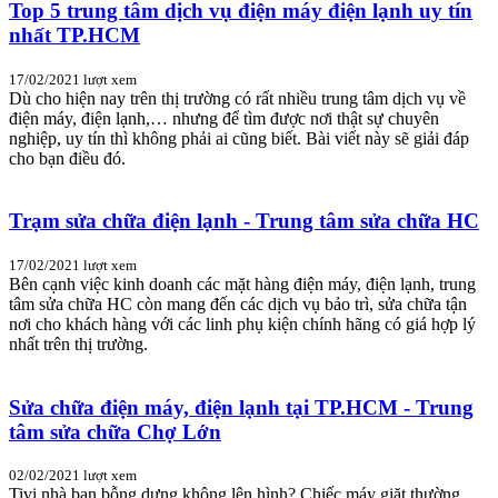
Top 5 trung tâm dịch vụ điện máy điện lạnh uy tín
nhất TP.HCM
17/02/2021
lượt xem
Dù cho hiện nay trên thị trường có rất nhiều trung tâm dịch vụ về
điện máy, điện lạnh,… nhưng để tìm được nơi thật sự chuyên
nghiệp, uy tín thì không phải ai cũng biết. Bài viết này sẽ giải đáp
cho bạn điều đó.
Trạm sửa chữa điện lạnh - Trung tâm sửa chữa HC
17/02/2021
lượt xem
Bên cạnh việc kinh doanh các mặt hàng điện máy, điện lạnh, trung
tâm sửa chữa HC còn mang đến các dịch vụ bảo trì, sửa chữa tận
nơi cho khách hàng với các linh phụ kiện chính hãng có giá hợp lý
nhất trên thị trường.
Sửa chữa điện máy, điện lạnh tại TP.HCM - Trung
tâm sửa chữa Chợ Lớn
02/02/2021
lượt xem
Tivi nhà bạn bỗng dưng không lên hình? Chiếc máy giặt thường