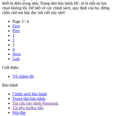
thiết bị điện trong nhà, Trung tâm bảo hành HC sẽ là một sự lựa
chọn không tồi. Để biết về các chính sách, quy định của họ, đừng
chần chừ mà hãy đọc bài viết này nhé!
Page 3 / 4
First
Prev
1
2
3
4
Next
Last
Giới thiệu
Về chúng tôi
Bảo hành
Chính sách bảo hành
Trung tâm bảo hành
Tra cứu bảo hành Panasonic
Tài liệu hướng dẫn
Hỏi đáp