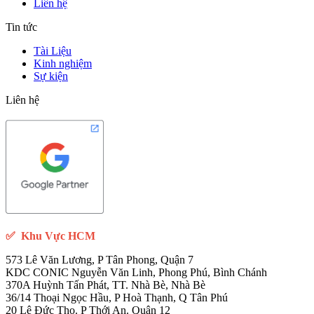
Liên hệ
Tin tức
Tài Liệu
Kinh nghiệm
Sự kiện
Liên hệ
✅
Khu Vực HCM
573 Lê Văn Lương, P Tân Phong, Quận 7
KDC CONIC Nguyễn Văn Linh, Phong Phú, Bình Chánh
370A Huỳnh Tấn Phát, TT. Nhà Bè, Nhà Bè
36/14 Thoại Ngọc Hầu, P Hoà Thạnh, Q Tân Phú
20 Lê Đức Thọ. P Thới An. Quận 12