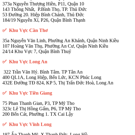
373a Nguyễn Thượng Hiền, P11, Quận 10
143 Thống Nhất, P.Bình Thọ, TP. Thủ Đức
53 Đường 20. Hiệp Bình Chánh, Thủ Đức
184/19 Nguyễn Xí, P26, Quận Bình Thạnh
✅ Khu Vực Cần Thơ
35a Nguyễn Văn Linh, Phường An Khánh, Quận Ninh Kiều
107 Hoàng Văn Thụ, Phường An Cư, Quận Ninh Kiều
24/14 Khu Vực 7, Quận Bình Thuỷ
✅ Khu Vực Long An
322 Trần Văn Hý. Bình Tâm. TP Tân An
400 QL1A, Long Hiệp, Bến Lức, KCN Phúc Long
432E Đường TĐ 824, KP 5, Thị Trấn Đức Hoà, Long An
✅ Khu Vực Tiền Giang
75 Phan Thanh Gian, P3, TP Mỹ Tho
323c Lê Thị Hồng Gấm, P6, TP Mỹ Tho
200 Bến Cát, Phường 1. TX Cai Lậy
✅ Khu Vực Vĩnh Long
197 Ấp Thanh Mỹ. X Thanh Đức. Long Hồ