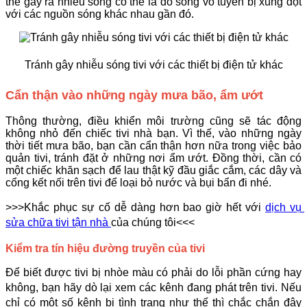
thể gây ra nhiễu sóng có thể là do sóng vô tuyến bị xung đột
với các nguồn sóng khác nhau gần đó.
Tránh gây nhiễu sóng tivi với các thiết bị điện tử khác
Cẩn thận vào những ngày mưa bão, ẩm ướt
Thông thường, điều khiển môi trường cũng sẽ tác động
không nhỏ đến chiếc tivi nhà bạn. Vì thế, vào những ngày
thời tiết mưa bão, bạn cần cẩn thận hơn nữa trong việc bảo
quản tivi, tránh đặt ở những nơi ẩm ướt. Đồng thời, cần có
một chiếc khăn sạch để lau thật kỹ đầu giắc cắm, các dây và
cổng kết nối trên tivi để loại bỏ nước và bụi bẩn đi nhé.
>>>Khắc phục sự cố dễ dàng hơn bao giờ hết với 
dịch vụ 
sửa chữa tivi tận nhà 
của chúng tôi<<<
Kiểm tra tín hiệu đường truyền của tivi
Để biết được tivi bị nhòe màu có phải do lỗi phần cứng hay 
không, bạn hãy dò lại xem các kênh đang phát trên tivi. Nếu 
chỉ có một số kênh bị tình trạng như thế thì chắc chắn đây 