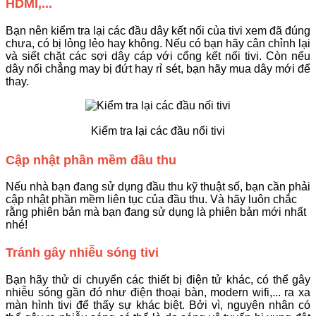
HDMI,...
Bạn nên kiểm tra lại các đầu dây kết nối của tivi xem đã đúng
chưa, có bị lỏng lẻo hay không. Nếu có bạn hãy cân chỉnh lại
và siết chặt các sợi dây cáp với cổng kết nối tivi. Còn nếu
dây nối chẳng may bị đứt hay rỉ sét, bạn hãy mua dây mới để
thay.
Kiểm tra lại các đầu nối tivi
Cập nhật phần mềm đầu thu
Nếu nhà bạn đang sử dụng đầu thu kỹ thuật số, bạn cần phải
cập nhật phần mềm liên tục của đầu thu. Và hãy luôn chắc
rằng phiên bản mà bạn đang sử dụng là phiên bản mới nhất
nhé!
Tránh gây nhiễu sóng tivi
Bạn hãy thử di chuyển các thiết bị điện tử khác, có thể gây
nhiễu sóng gần đó như điện thoại bàn, modern wifi,... ra xa
màn hình tivi để thấy sự khác biệt. Bởi vì, nguyên nhân có