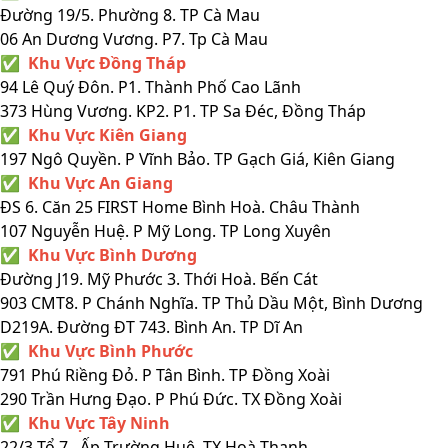
Đường 19/5. Phường 8. TP Cà Mau
06 An Dương Vương. P7. Tp Cà Mau
✅ Khu Vực Đồng Tháp
94 Lê Quý Đôn. P1. Thành Phố Cao Lãnh
373 Hùng Vương. KP2. P1. TP Sa Đéc, Đồng Tháp
✅ Khu Vực Kiên Giang
197 Ngô Quyền. P Vĩnh Bảo. TP Gạch Giá, Kiên Giang
✅ Khu Vực An Giang
ĐS 6. Căn 25 FIRST Home Bình Hoà. Châu Thành
107 Nguyễn Huệ. P Mỹ Long. TP Long Xuyên
✅ Khu Vực Bình Dương
Đường J19. Mỹ Phước 3. Thới Hoà. Bến Cát
903 CMT8. P Chánh Nghĩa. TP Thủ Dầu Một, Bình Dương
D219A. Đường ĐT 743. Bình An. TP Dĩ An
✅ Khu Vực Bình Phước
791 Phú Riềng Đỏ. P Tân Bình. TP Đồng Xoài
290 Trần Hưng Đạo. P Phú Đức. TX Đồng Xoài
✅ Khu Vực Tây Ninh
22/3 Tổ 7. Ấp Trường Huệ. TX Hoà Thạnh