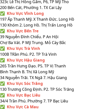
323c Lê Thị Hồng Gấm, P6, TP Mỹ Tho
200 Bến Cát, Phường 1. TX Cai Lậy
✅ Khu Vực Vĩnh Long
197 Ấp Thanh Mỹ. X Thanh Đức. Long Hồ
130 Khóm 2. Long Hồ. Thị Trấn Long Hồ
✅ Khu Vực Bến Tre
39 Nguyễn Đình Chiểu. P An Hội
Chợ Ba Vát. P Mỹ Trung. Mỏ Cày Bắc
✅ Khu Vực Trà Vinh
100B TRần Phú. P2. TP Trà Vinh
✅ Khu Vực Hậu Giang
265 Trần Hưng Đạo. P5. TP Vị Thanh
Bình Thạnh B. Thị Xã Long Mỹ
34 Nguyễn Trãi. TX Ngã 7. Hậu Giang
✅ Khu Vực Sóc Trăng
130 Trương Công Định. P2. TP Sóc Trăng
✅ Khu Vực Bạc Liêu
34/4 Trần Phú. Phường 7. TP Bạc Liêu
✅ Khu Vực Cà Mau