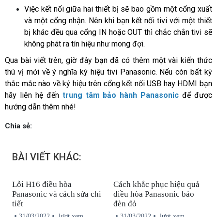
Việc kết nối giữa hai thiết bị sẽ bao gồm một cổng xuất 
và một cổng nhận. Nên khi bạn kết nối tivi với một thiết 
bị khác đều qua cổng IN hoặc OUT thì chắc chắn tivi sẽ 
không phát ra tín hiệu như mong đợi.
Qua bài viết trên, giờ đây bạn đã có thêm một vài kiến thức 
thú vị mới về ý nghĩa ký hiệu tivi Panasonic. Nếu còn bất kỳ 
thắc mắc nào về ký hiệu trên cổng kết nối USB hay HDMI bạn 
hãy liên hệ đến 
trung tâm bảo hành Panasonic
 để được 
hướng dẫn thêm nhé!
Chia sẻ:
BÀI VIẾT KHÁC:
Lỗi H16 điều hòa
Cách khắc phục hiệu quả
Panasonic và cách sửa chi
điều hòa Panasonic báo
tiết
đèn đỏ
31/03/2022
lượt xem
31/03/2022
lượt xem