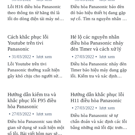
Lỗi H16 điều hòa Panasonic
Điều hòa Panasonic báo đèn
theo thông tin từ hãng thì là
đỏ báo hiệu thiết bị đang gặp
lỗi do dòng điện tải máy nén
sự cố. Tìm ra nguyên nhân sẽ
quá thấp. Chi tiết nguyên
giúp bạn có hướng giải quyết
nhân gây ra lỗi này cũng như
phù hợp.
Cách khắc phục lỗi
Hé lộ các nguyên nhân
cách sửa chữa sẽ được bảo
Youtube trên tivi
điều hòa Panasonic nháy
hành Panasonic cập nhật
Panasonic
đèn Timer và cách xử lý
ngay sau đây.
31/03/2022
lượt xem
27/03/2022
lượt xem
Lỗi Youtube trên tivi
Điều hòa Panasonic nháy đèn
Panasonic thường xuất hiện
Timer báo hiệu máy đang gặp
gây khó chịu cho người sử
lỗi. Kiểm tra và xác định
dụng và cách khắc phục luôn
nguyên nhân sẽ giúp bạn có
được xem là vấn đề đang
cách xử lý phù hợp.
Hướng dẫn kiểm tra và
Hướng dẫn khắc phục lỗi
quan tâm. Hãy cùng chúng
khắc phục lỗi F95 điều
H11 điều hòa Panasonic
tôi tìm hiểu trong bài viết sau.
hòa Panasonic
27/03/2022
lượt xem
27/03/2022
lượt xem
Điều hòa Panasonic sẽ tự
Điều hòa Panasonic sau thời
chẩn đoán và xác định các lỗi
gian sử dụng sẽ xuất hiện một
bằng những mã lỗi đặc trưng.
số lỗi. Bài viết hôm nay sẽ
Vậy lỗi H11 điều hòa