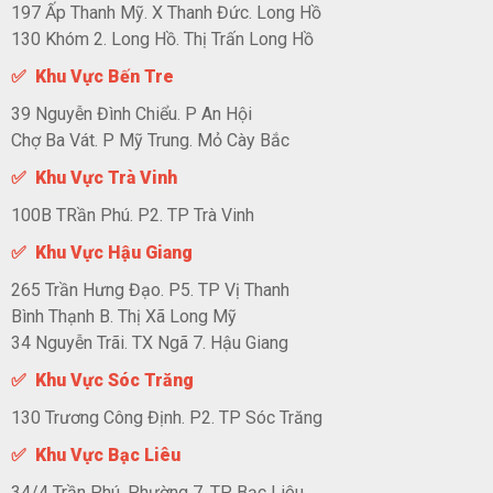
197 Ấp Thanh Mỹ. X Thanh Đức. Long Hồ
130 Khóm 2. Long Hồ. Thị Trấn Long Hồ
✅ Khu Vực Bến Tre
39 Nguyễn Đình Chiểu. P An Hội
Chợ Ba Vát. P Mỹ Trung. Mỏ Cày Bắc
✅ Khu Vực Trà Vinh
100B TRần Phú. P2. TP Trà Vinh
✅ Khu Vực Hậu Giang
265 Trần Hưng Đạo. P5. TP Vị Thanh
Bình Thạnh B. Thị Xã Long Mỹ
34 Nguyễn Trãi. TX Ngã 7. Hậu Giang
✅ Khu Vực Sóc Trăng
130 Trương Công Định. P2. TP Sóc Trăng
✅ Khu Vực Bạc Liêu
34/4 Trần Phú. Phường 7. TP Bạc Liêu