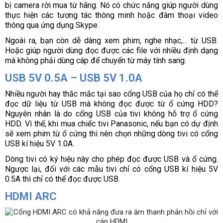
bị camera rời mua từ hãng. Nó có chức năng giúp người dùng 
thực hiện các tương tác thông minh hoặc đàm thoại video 
thông qua ứng dụng Skype. 
Ngoài ra, bạn còn dễ dàng xem phim, nghe nhạc,... từ USB. 
Hoặc giúp người dùng đọc được các file với nhiều định dạng 
mà không phải dùng cáp để chuyển từ máy tính sang.
USB 5V 0.5A – USB 5V 1.0A
Nhiều người hay thắc mắc tại sao cổng USB của họ chỉ có thể 
đọc dữ liệu từ USB mà không đọc được từ ổ cứng HDD? 
Nguyên nhân là do cổng USB của tivi không hỗ trợ ổ cứng 
HDD. Vì thế, khi mua chiếc tivi Panasonic, nếu bạn có dự định 
sẽ xem phim từ ổ cứng thì nên chọn những dòng tivi có cổng 
USB kí hiệu 5V 1.0A. 
Dòng tivi có ký hiệu này cho phép đọc được USB và ổ cứng. 
Ngược lại, đối với các mẫu tivi chỉ có cổng USB kí hiệu 5V 
0.5A thì chỉ có thể đọc được USB.
HDMI ARC