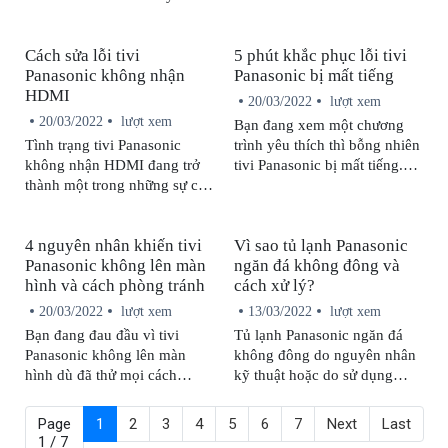
hướng dẫn bạn cách kiểm tra
Panasonic là lỗi gì và cách
lỗi F95 trên máy lạnh
khắc phục lỗi như thế nào?
Cách sửa lỗi tivi
5 phút khắc phục lỗi tivi
Panasonic cũng như cách
Hãy tham khảo những thông
Panasonic không nhận
Panasonic bị mất tiếng
khắc phục tình trạng này tại
tin được chia sẻ trong bài viết
HDMI
nhà nhanh chóng, hiệu quả.
dưới đây nhé!
20/03/2022
lượt xem
20/03/2022
lượt xem
Bạn đang xem một chương
Tình trạng tivi Panasonic
trình yêu thích thì bỗng nhiên
không nhận HDMI đang trở
tivi Panasonic bị mất tiếng.
thành một trong những sự cố
Đây quả là một sự cố đáng
mà người dùng thường xuyên
ghét nhưng đừng vội nổi
gặp phải. Không cần liên hệ
nóng. Bài viết sau đây sẽ
4 nguyên nhân khiến tivi
Vì sao tủ lạnh Panasonic
kỹ thuật viên chuyên nghiệp,
cung cấp đến bạn 4 nguyên
Panasonic không lên màn
ngăn đá không đông và
trong một số trường hợp bạn
nhân khiến tivi Panasonic bị
hình và cách phòng tránh
cách xử lý?
vẫn có thể tự mình khắc phục
mất tiếng và cách khắc phục
tại nhà.
chuẩn nhất.
20/03/2022
lượt xem
13/03/2022
lượt xem
Bạn đang đau đầu vì tivi
Tủ lạnh Panasonic ngăn đá
Panasonic không lên màn
không đông do nguyên nhân
hình dù đã thử mọi cách
kỹ thuật hoặc do sử dụng
nhưng không được? Hãy liên
không đúng cách. Mỗi
hệ ngay với trung tâm bảo
nguyên nhân sẽ có cách khắc
Page
1
2
3
4
5
6
7
Next
Last
hành để được hỗ trợ sớm
phục tương ứng.
1 / 7