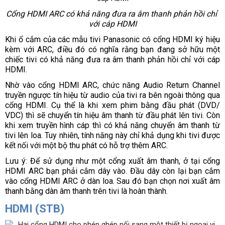
Cổng HDMI ARC có khả năng đưa ra âm thanh phản hồi chỉ 
với cáp HDMI
Khi ổ cắm của các mẫu tivi Panasonic có cổng HDMI ký hiệu 
kèm với ARC, điều đó có nghĩa rằng bạn đang sở hữu một 
chiếc tivi có khả năng đưa ra âm thanh phản hồi chỉ với cáp 
HDMI. 
Nhờ vào cổng HDMI ARC, chức năng Audio Return Channel 
truyền ngược tín hiệu từ audio của tivi ra bên ngoài thông qua 
cổng HDMI. Cụ thể là khi xem phim bằng đầu phát (DVD/ 
VDC) thì sẽ chuyển tín hiệu âm thanh từ đầu phát lên tivi. Còn 
khi xem truyền hình cáp thì có khả năng chuyển âm thanh từ 
tivi lên loa. Tuy nhiên, tính năng này chỉ khả dụng khi tivi được 
kết nối với một bộ thu phát có hỗ trợ thêm ARC.
Lưu ý: Để sử dụng như một cổng xuất âm thanh, ở tại cổng 
HDMI ARC bạn phải cắm dây vào. Đầu dây còn lại bạn cắm 
vào cổng HDMI ARC ở dàn loa. Sau đó bạn chọn nơi xuất âm 
thanh bằng dàn âm thanh trên tivi là hoàn thành.
HDMI (STB)