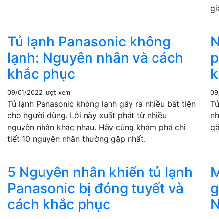
gi
Tủ lạnh Panasonic không
N
lạnh: Nguyên nhân và cách
p
khắc phục
k
09/01/2022
lượt xem
09
Tủ lạnh Panasonic không lạnh gây ra nhiều bất tiện
Tủ
cho người dùng. Lỗi này xuất phát từ nhiều
nh
nguyên nhân khác nhau. Hãy cùng khám phá chi
gặ
tiết 10 nguyên nhân thường gặp nhất.
5 Nguyên nhân khiến tủ lạnh
M
Panasonic bị đóng tuyết và
g
cách khắc phục
N