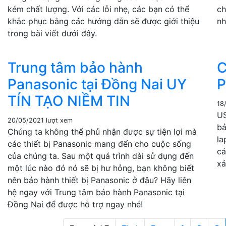
kém chất lượng. Với các lỗi nhẹ, các bạn có thể
ch
khắc phục bằng các hướng dẫn sẽ được giới thiệu
nh
trong bài viết dưới đây.
Trung tâm bảo hành
C
Panasonic tại Đồng Nai UY
P
TÍN TẠO NIỀM TIN
18
US
20/05/2021
lượt xem
bả
Chúng ta không thể phủ nhận được sự tiện lợi mà
la
các thiết bị Panasonic mang đến cho cuộc sống
cá
của chúng ta. Sau một quá trình dài sử dụng đến
xả
một lúc nào đó nó sẽ bị hư hỏng, bạn không biết
nên bảo hành thiết bị Panasonic ở đâu? Hãy liên
hệ ngay với Trung tâm bảo hành Panasonic tại
Đồng Nai để được hỗ trợ ngay nhé!