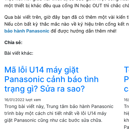
một thiết bị khác đều qua cổng IN hoặc OUT thì chắc chắ
Qua bài viết trên, giờ đây bạn đã có thêm một vài kiến th
Nếu còn bất kỳ thắc mắc nào về ký hiệu trên cổng kết 
bảo hành Panasonic
 để được hướng dẫn thêm nhé!
Chia sẻ:
Bài viết khác:
Mã lỗi U14 máy giặt
T
Panasonic cảnh báo tình
P
trạng gì? Sửa ra sao?
c
16/01/2022
lượt xem
16
Trong bài viết này, Trung tâm bảo hành Panasonic
Tr
trình bày một cách chi tiết nhất về lỗi U14 máy
hi
giặt Panasonic cũng như các bước sửa chữa.
kh
Pa