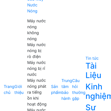
Nước
Nóng
Máy nước
nóng
không
nóng
Máy nước
nóng bị
rò điện
Tin tức
Máy nước
Tài
nóng bị rỉ
Liệu
nước
Máy nước
Trung
Câu
Kinh
nóng phát
Trang
Giới
Sản
tâm
hỏi
ra tiếng
chủ
thiệu
phẩm
bảo
thường
nghiệ
ồn khi
hành
gặp
hoạt động
Sự
Máy nước