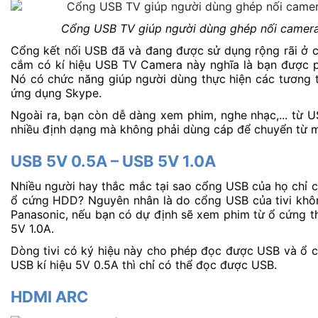
Cổng USB TV giúp người dùng ghép nối camera 
Cổng kết nối USB đã và đang được sử dụng rộng rãi ở các
cắm có kí hiệu USB TV Camera này nghĩa là bạn được ph
Nó có chức năng giúp người dùng thực hiện các tương t
ứng dụng Skype. 
Ngoài ra, bạn còn dễ dàng xem phim, nghe nhạc,... từ U
nhiều định dạng mà không phải dùng cáp để chuyển từ m
USB 5V 0.5A – USB 5V 1.0A
Nhiều người hay thắc mắc tại sao cổng USB của họ chỉ c
ổ cứng HDD? Nguyên nhân là do cổng USB của tivi không 
Panasonic, nếu bạn có dự định sẽ xem phim từ ổ cứng th
5V 1.0A. 
Dòng tivi có ký hiệu này cho phép đọc được USB và ổ cứn
USB kí hiệu 5V 0.5A thì chỉ có thể đọc được USB.
HDMI ARC