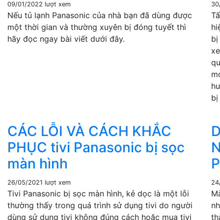
09/01/2022
lượt xem
30
Nếu tủ lạnh Panasonic của nhà bạn đã dùng được
Tấ
một thời gian và thường xuyên bị đóng tuyết thì
hi
hãy đọc ngay bài viết dưới đây.
bị
xe
qu
mớ
hư
bị
CÁC LỖI VÀ CÁCH KHẮC
D
PHỤC tivi Panasonic bị sọc
N
màn hình
P
26/05/2021
lượt xem
24
Tivi Panasonic bị sọc màn hình, kẻ dọc là một lỗi
Mà
thường thấy trong quá trình sử dụng tivi do người
nh
dùng sử dụng tivi không đúng cách hoặc mua tivi
th