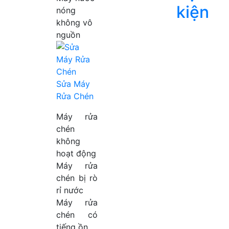
kiện
nóng
không vô
nguồn
Sửa Máy
Rửa Chén
Máy rửa
chén
không
hoạt động
Máy rửa
chén bị rò
rỉ nước
Máy rửa
chén có
tiếng ồn