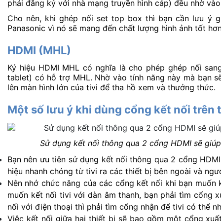
phải đăng ký với nhà mạng truyền hình cáp) đều nhờ và
Cho nên, khi ghép nối set top box thì bạn cần lưu ý g
Panasonic vì nó sẽ mang đến chất lượng hình ảnh tốt h
HDMI (MHL)
Ký hiệu HDMI MHL có nghĩa là cho phép ghép nối sang 
tablet) có hỗ trợ MHL. Nhờ vào tính năng này mà bạn sẽ d
lên màn hình lớn của tivi để tha hồ xem và thưởng thức.
Một số lưu ý khi dùng cổng kết nối trên 
Sử dụng kết nối thông qua 2 cổng HDMI sẽ giúp
Bạn nên ưu tiên sử dụng kết nối thông qua 2 cổng HDMI v
hiệu nhanh chóng từ tivi ra các thiết bị bên ngoài và ngượ
Nên nhớ chức năng của các cổng kết nối khi bạn muốn kết 
muốn kết nối tivi với dàn âm thanh, bạn phải tìm cổng xu
nối với điện thoại thì phải tìm cổng nhận để tivi có thể nh
Việc kết nối giữa hai thiết bị sẽ bao gồm một cổng xuất