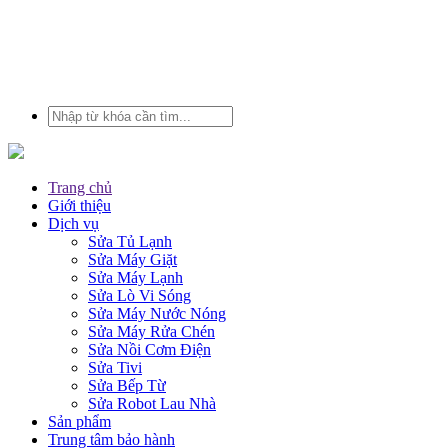
Trang chủ
Giới thiệu
Dịch vụ
Sửa Tủ Lạnh
Sửa Máy Giặt
Sửa Máy Lạnh
Sửa Lò Vi Sóng
Sửa Máy Nước Nóng
Sửa Máy Rửa Chén
Sửa Nồi Cơm Điện
Sửa Tivi
Sửa Bếp Từ
Sửa Robot Lau Nhà
Sản phẩm
Trung tâm bảo hành