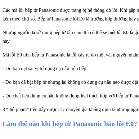
Các mã lỗi bếp từ Panasonic được trang bị hệ thống dò lỗi. Khi gặp s
kèm theo chữ số. Bếp từ Panasonic lỗi E0
là trường hợp thường hay g
Những người đã sử dụng bếp từ lâu năm thì có thể sẽ biết lỗi E0 là g
này.
Mã lỗi E0 trên bếp từ Panasonic là lỗi xảy ra do một vài nguyên nhâ
- Do bạn đặt sai vị trí dụng cụ nấu trên bếp
- Do bạn đã bật bếp từ nhưng lại không có dụng cụ nấu nào được đặt 
- Do chất liệu dụng cụ nấu không đúng loại thích hợp với bếp từ Pan
3 “thủ phạm” trên đây được các chuyên gia khẳng định là những nguy
Làm thế nào khi bếp từ Panasonic báo lỗi E0?