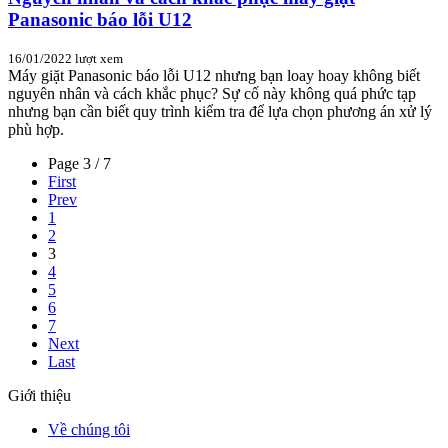
Panasonic báo lỗi U12
16/01/2022
lượt xem
Máy giặt Panasonic báo lỗi U12 nhưng bạn loay hoay không biết
nguyên nhân và cách khắc phục? Sự cố này không quá phức tạp
nhưng bạn cần biết quy trình kiểm tra để lựa chọn phương án xử lý
phù hợp.
Page 3 / 7
First
Prev
1
2
3
4
5
6
7
Next
Last
Giới thiệu
Về chúng tôi