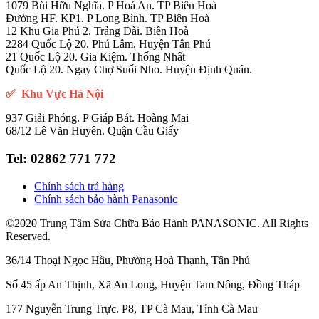
1079 Bùi Hữu Nghĩa. P Hoá An. TP Biên Hoà
Đường HF. KP1. P Long Bình. TP Biên Hoà
12 Khu Gia Phú 2. Trảng Dài. Biên Hoà
2284 Quốc Lộ 20. Phú Lâm. Huyện Tân Phú
21 Quốc Lộ 20. Gia Kiệm. Thống Nhất
Quốc Lộ 20. Ngay Chợ Suối Nho. Huyện Định Quán.
✅ Khu Vực Hà Nội
937 Giải Phóng. P Giáp Bát. Hoàng Mai
68/12 Lê Văn Huyên. Quận Cầu Giấy
Tel:
02862 771 772
Chính sách trả hàng
Chính sách bảo hành Panasonic
©2020 Trung Tâm Sửa Chữa Bảo Hành PANASONIC. All Rights
Reserved.
36/14 Thoại Ngọc Hầu, Phường Hoà Thạnh, Tân Phú
Số 45 ấp An Thịnh, Xã An Long, Huyện Tam Nông, Đồng Tháp
177 Nguyễn Trung Trực. P8, TP Cà Mau, Tỉnh Cà Mau