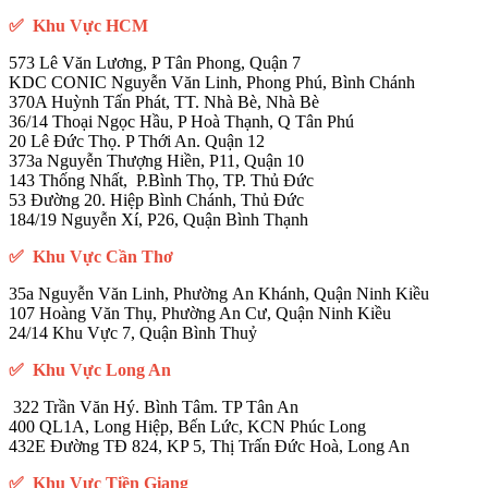
✅
Khu Vực HCM
573 Lê Văn Lương, P Tân Phong, Quận 7
KDC CONIC Nguyễn Văn Linh, Phong Phú, Bình Chánh
370A Huỳnh Tấn Phát, TT. Nhà Bè, Nhà Bè
36/14 Thoại Ngọc Hầu, P Hoà Thạnh, Q Tân Phú
20 Lê Đức Thọ. P Thới An. Quận 12
373a Nguyễn Thượng Hiền, P11, Quận 10
143 Thống Nhất, P.Bình Thọ, TP. Thủ Đức
53 Đường 20. Hiệp Bình Chánh, Thủ Đức
184/19 Nguyễn Xí, P26, Quận Bình Thạnh
✅ Khu Vực Cần Thơ
35a Nguyễn Văn Linh, Phường An Khánh, Quận Ninh Kiều
107 Hoàng Văn Thụ, Phường An Cư, Quận Ninh Kiều
24/14 Khu Vực 7, Quận Bình Thuỷ
✅ Khu Vực Long An
322 Trần Văn Hý. Bình Tâm. TP Tân An
400 QL1A, Long Hiệp, Bến Lức, KCN Phúc Long
432E Đường TĐ 824, KP 5, Thị Trấn Đức Hoà, Long An
✅ Khu Vực Tiền Giang