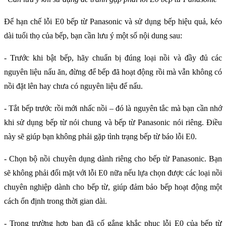
Để hạn chế lỗi E0 bếp từ Panasonic và sử dụng bếp hiệu quả, kéo 
dài tuổi thọ của bếp, bạn cần lưu ý một số nội dung sau:
- Trước khi bật bếp, hãy chuẩn bị đúng loại nồi và đầy đủ các 
nguyên liệu nấu ăn, đừng để bếp đã hoạt động rồi mà vẫn không có 
nồi đặt lên hay chưa có nguyên liệu để nấu.
- Tắt bếp trước rồi mới nhấc nồi – đó là nguyên tắc mà bạn cần nhớ 
khi sử dụng bếp từ nói chung và bếp từ Panasonic nói riêng. Điều 
này sẽ giúp bạn không phải gặp tình trạng bếp từ báo lỗi E0. 
- Chọn bộ nồi chuyên dụng dành riêng cho bếp từ Panasonic. Bạn 
sẽ không phải đối mặt với lỗi E0 nữa nếu lựa chọn được các loại nồi 
chuyên nghiệp dành cho bếp từ, giúp đảm bảo bếp hoạt động một 
cách ổn định trong thời gian dài.
- Trong trường hợp bạn đã cố gắng khắc phục lỗi E0 của bếp từ 