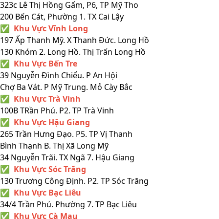
323c Lê Thị Hồng Gấm, P6, TP Mỹ Tho
200 Bến Cát, Phường 1. TX Cai Lậy
✅ Khu Vực Vĩnh Long
197 Ấp Thanh Mỹ. X Thanh Đức. Long Hồ
130 Khóm 2. Long Hồ. Thị Trấn Long Hồ
✅ Khu Vực Bến Tre
39 Nguyễn Đình Chiểu. P An Hội
Chợ Ba Vát. P Mỹ Trung. Mỏ Cày Bắc
✅ Khu Vực Trà Vinh
100B TRần Phú. P2. TP Trà Vinh
✅ Khu Vực Hậu Giang
265 Trần Hưng Đạo. P5. TP Vị Thanh
Bình Thạnh B. Thị Xã Long Mỹ
34 Nguyễn Trãi. TX Ngã 7. Hậu Giang
✅ Khu Vực Sóc Trăng
130 Trương Công Định. P2. TP Sóc Trăng
✅ Khu Vực Bạc Liêu
34/4 Trần Phú. Phường 7. TP Bạc Liêu
✅ Khu Vực Cà Mau