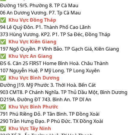
Đường 19/5. Phường 8. TP Cà Mau
06 An Dương Vương. P7. Tp Cà Mau
✅ Khu Vực Đồng Tháp
94 Lê Quý Đôn. P1. Thành Phố Cao Lãnh
373 Hùng Vương. KP2. P1. TP Sa Đéc, Đồng Tháp
✅ Khu Vực Kiên Giang
197 Ngô Quyền. P Vĩnh Bảo. TP Gạch Giá, Kiên Giang
✅ Khu Vực An Giang
ĐS 6. Căn 25 FIRST Home Bình Hoà. Châu Thành
107 Nguyễn Huệ. P Mỹ Long. TP Long Xuyên
✅ Khu Vực Bình Dương
Đường J19. Mỹ Phước 3. Thới Hoà. Bến Cát
903 CMT8. P Chánh Nghĩa. TP Thủ Dầu Một, Bình Dương
D219A. Đường ĐT 743. Bình An. TP Dĩ An
✅ Khu Vực Bình Phước
791 Phú Riềng Đỏ. P Tân Bình. TP Đồng Xoài
290 Trần Hưng Đạo. P Phú Đức. TX Đồng Xoài
✅ Khu Vực Tây Ninh