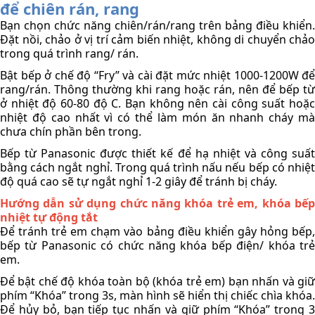
để chiên rán, rang
Bạn chọn chức năng chiên/rán/rang trên bảng điều khiển. 
Đặt nồi, chảo ở vị trí cảm biến nhiệt, không di chuyển chảo 
trong quá trình rang/ rán. 
Bật bếp ở chế độ “Fry” và cài đặt mức nhiệt 1000-1200W để 
rang/rán. Thông thường khi rang hoặc rán, nên để bếp từ 
ở nhiệt độ 60-80 độ C. Bạn không nên cài công suất hoặc 
nhiệt độ cao nhất vì có thể làm món ăn nhanh cháy mà 
chưa chín phần bên trong. 
Bếp từ Panasonic được thiết kế để hạ nhiệt và công suất 
bằng cách ngắt nghỉ. Trong quá trình nấu nếu bếp có nhiệt 
độ quá cao sẽ tự ngắt nghỉ 1-2 giây để tránh bị cháy.  
Hướng dẫn sử dụng chức năng khóa trẻ em, khóa bếp 
nhiệt tự động tắt
Để tránh trẻ em chạm vào bảng điều khiển gây hỏng bếp, 
bếp từ Panasonic có chức năng khóa bếp điện/ khóa trẻ 
em. 
Để bật chế độ khóa toàn bộ (khóa trẻ em) bạn nhấn và giữ 
phím “Khóa” trong 3s, màn hình sẽ hiển thị chiếc chìa khóa. 
Để hủy bỏ, bạn tiếp tục nhấn và giữ phím “Khóa” trong 3 