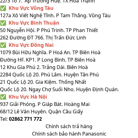
22/3 Tổ 7. Ấp Trường Huệ. TX Hoà Thạnh
✅ Khu Vực Vũng Tàu
127a Xô Viết Nghệ Tĩnh. P Tam Thắng. Vũng Tàu
✅ Khu Vực Bình Thuận
50 Nguyễn Hội. P Phú Trinh. TP Phan Thiết
262 Đường ĐT 766. Thị Trấn Đức Linh
✅ Khu Vực Đồng Nai
1079 Bùi Hữu Nghĩa. P Hoá An. TP Biên Hoà
Đường HF. KP1. P Long Bình. TP Biên Hoà
12 Khu Gia Phú 2. Trảng Dài. Biên Hoà
2284 Quốc Lộ 20. Phú Lâm. Huyện Tân Phú
21 Quốc Lộ 20. Gia Kiệm. Thống Nhất
Quốc Lộ 20. Ngay Chợ Suối Nho. Huyện Định Quán.
✅ Khu Vực Hà Nội
937 Giải Phóng. P Giáp Bát. Hoàng Mai
68/12 Lê Văn Huyên. Quận Cầu Giấy
Tel:
02862 771 772
Chính sách trả hàng
Chính sách bảo hành Panasonic