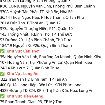
573 Lê Văn Lương, P Tân Phong, Quận 7
KDC CONIC Nguyễn Văn Linh, Phong Phú, Bình Chánh
370A Huỳnh Tấn Phát, TT. Nhà Bè, Nhà Bè
36/14 Thoại Ngọc Hầu, P Hoà Thạnh, Q Tân Phú
20 Lê Đức Thọ. P Thới An. Quận 12
373a Nguyễn Thượng Hiền, P11, Quận 10
143 Thống Nhất, P.Bình Thọ, TP. Thủ Đức
53 Đường 20. Hiệp Bình Chánh, Thủ Đức
184/19 Nguyễn Xí, P26, Quận Bình Thạnh
✅ Khu Vực Cần Thơ
35a Nguyễn Văn Linh, Phường An Khánh, Quận Ninh Kiều
107 Hoàng Văn Thụ, Phường An Cư, Quận Ninh Kiều
24/14 Khu Vực 7, Quận Bình Thuỷ
✅ Khu Vực Long An
322 Trần Văn Hý. Bình Tâm. TP Tân An
400 QL1A, Long Hiệp, Bến Lức, KCN Phúc Long
432E Đường TĐ 824, KP 5, Thị Trấn Đức Hoà, Long An
✅ Khu Vực Tiền Giang
75 Phan Thanh Gian, P3, TP Mỹ Tho