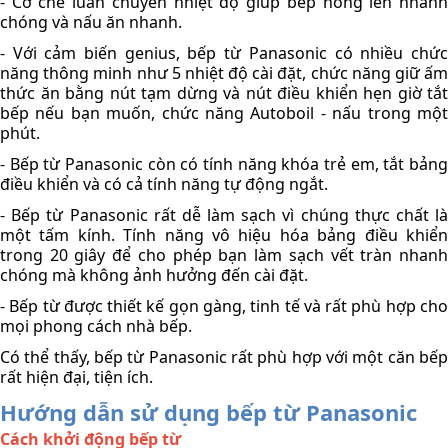
- Cơ chế luân chuyển nhiệt độ giúp bếp nóng lên nhanh 
chóng và nấu ăn nhanh. 
- Với cảm biến genius, bếp từ Panasonic có nhiều chức 
năng thông minh như 5 nhiệt độ cài đặt, chức năng giữ ấm 
thức ăn bằng nút tạm dừng và nút điều khiển hẹn giờ tắt 
bếp nếu bạn muốn, chức năng Autoboil - nấu trong một 
phút. 
- Bếp từ Panasonic còn có tính năng khóa trẻ em, tắt bảng 
điều khiển và có cả tính năng tự động ngắt. 
- Bếp từ Panasonic rất dễ làm sạch vì chúng thực chất là 
một tấm kính. Tính năng vô hiệu hóa bảng điều khiển 
trong 20 giây để cho phép bạn làm sạch vết tràn nhanh 
chóng mà không ảnh hưởng đến cài đặt.
- Bếp từ được thiết kế gọn gàng, tinh tế và rất phù hợp cho 
mọi phong cách nhà bếp. 
Có thể thấy, bếp từ Panasonic rất phù hợp với một căn bếp 
rất hiện đại, tiện ích.
Hướng dẫn sử dụng bếp từ Panasonic
Cách khởi động bếp từ 